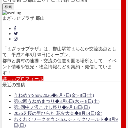
小野町
郡山エリア
玉川村
石川町
検索
まざっせプラザ 郡山
「まざっせプラザ」は、郡山駅前まちなか交流拠点とし
て、平成21年5月30日にオープン。
都市と農村の連携・交流の促進を図る場所として、イベ
ント情報や観光・物産情報などを集約・発信していま
す！
詳しいプロフィール
最近の投稿
うねめでShow2026◆8月7日(金)･8日(土)
第62回うねめまつり◆8月6日(木)～8日(土)
第5回中ノ沢こけし祭り◆9月13日(日)
2026芝桜の里ひらた 花火大会◆8月14日(金)
わくわくワークタウンinムシテックワールド◆8月9
日(日)