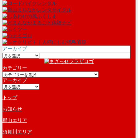
アーカイブ
ア
ー
カテゴリー
カ
カ
イ
アーカイブ
テ
ブ
ア
ゴ
ー
リ
トップ
カ
ー
イ
お知らせ
ブ
郡山エリア
須賀川エリア