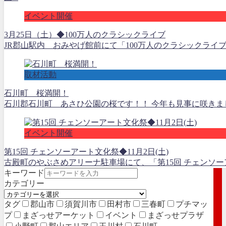
イベント開催
3月25日（土）◆100万人のクラシックライブ
JR郡山駅内 おみやげ館前にて「100万人のクラシックライ
取材活動
石川町 桜満開！
石川郡石川町 あさひ公園の桜です！！ 今年も見事に咲きました
イベント開催
第15回 チェンソーアート文化祭◆11月2日(土)
古殿町のやぶさめアリーナ駐車場にて、「第15回 チェンソー
キーワード
カテゴリー
タグ
郡山市
須賀川市
田村市
三春町
プチマッ
プ
まざっせアーケット
イベント
まざっせプラザ