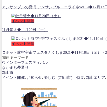
アンサンブルの響演 アンサンブル・コライネvol.14◆12月12
イベント開催
牡丹焚火◆11月20日（土）
イベント開催
ロボット航空宇宙フェスタふくしま2021◆11月19日（金
関連キーワード
ウィンターフェスティバル
なかまち夢通り
郡山市
イベント開催
,
お知らせ
,
楽しむ（郡山市）
,
特集
,
郡山エリア
,