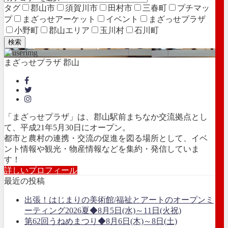
タグ
郡山市
須賀川市
田村市
三春町
プチマッ
プ
まざっせアーケット
イベント
まざっせプラザ
小野町
郡山エリア
玉川村
石川町
検索
まざっせプラザ 郡山
「まざっせプラザ」は、郡山駅前まちなか交流拠点とし
て、平成21年5月30日にオープン。
都市と農村の連携・交流の促進を図る場所として、イベ
ント情報や観光・物産情報などを集約・発信していま
す！
詳しいプロフィール
最近の投稿
出張！はじまりの美術館/福祉とアートのオープンミ
ーティング2026夏◆8月5日(水)～11日(火祝)
第62回うねめまつり◆8月6日(木)～8日(土)