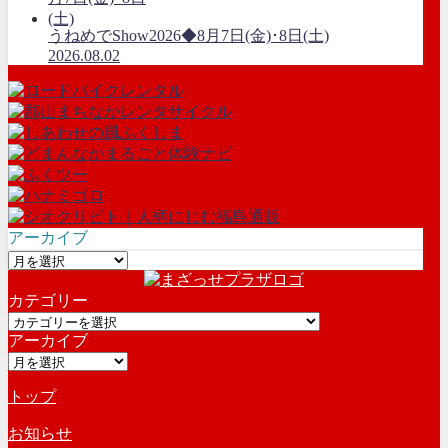
うねめでShow2026◆8月7日(金)･8日(土)
2026.08.02
アーカイブ
ア
ー
カテゴリー
カ
カ
イ
アーカイブ
テ
ブ
ア
ゴ
ー
リ
トップ
カ
ー
イ
お知らせ
ブ