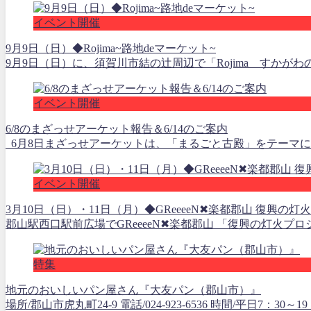
イベント開催
9月9日（日）◆Rojima~路地deマーケット~
9月9日（日）に、須賀川市結の辻周辺で「Rojima すかがわの
イベント開催
6/8のまざっせアーケット報告＆6/14のご案内
6月8日まざっせアーケットは、「まるごと古殿」をテーマに開
イベント開催
3月10日（日）・11日（月）◆GReeeeN✖楽都郡山 復興の
郡山駅西口駅前広場でGReeeeN✖楽都郡山 「復興の灯火プロ
特集
地元のおいしいパン屋さん『大友パン（郡山市）』
場所/郡山市虎丸町24-9 電話/024-923-6536 時間/平日7：30～1