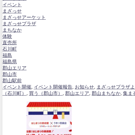
イベント
まざっせ
まざっせアーケット
まざっせプラザ
まちなか
体験
直売所
石川町
福島
福島県
郡山エリア
郡山市
郡山駅前
イベント開催
,
イベント開催報告
,
お知らせ
,
まざっせプラザよ
（石川町）
,
買う（郡山市）
,
郡山エリア
,
郡山まちなか
,
集ま