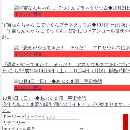
イベント開催
宇宙なんちゃら こてつくんプラネタリウム◆10月21日(月祝)～1
「宇宙なんちゃら こてつくん」好評につきアンコール投映を
組...
イベント開催
『恐竜がやってきた！ そうだ！ アロサウルスにあいに行
日 に ち/平成25年10月5日（土）～11月4日（月祝） 開館時
イベント開催
12月4日（日）~◆あぶくま洞 宇宙物語
今年もあぶくま洞の鍾乳洞内のライトアップが始まります。 
と...
キーワード
カテゴリー