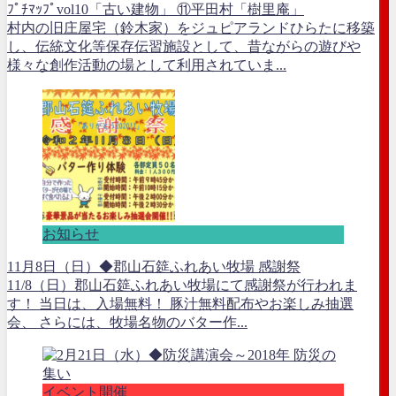
ﾌﾟﾁﾏｯﾌﾟvol10「古い建物」 ⑪平田村「樹里庵」
村内の旧庄屋宅（鈴木家）をジュピアランドひらたに移築
し、伝統文化等保存伝習施設として、昔ながらの遊びや
様々な創作活動の場として利用されていま...
お知らせ
11月8日（日）◆郡山石筵ふれあい牧場 感謝祭
11/8（日）郡山石筵ふれあい牧場にて感謝祭が行われま
す！ 当日は、入場無料！ 豚汁無料配布やお楽しみ抽選
会、 さらには、牧場名物のバター作...
イベント開催