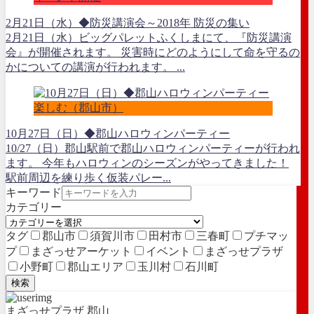
2月21日（水）◆防災講演会～2018年 防災の集い
2月21日（水）ビッグパレットふくしまにて、『防災講演
会』が開催されます。 災害時にどのようにして命を守るの
かについての講演が行われます。 ...
楽しむ（郡山市）
10月27日（日）◆郡山ハロウィンパーティー
10/27（日）郡山駅前で郡山ハロウィンパーティーが行われ
ます。 今年もハロウィンのシーズンがやってきました！
駅前周辺を練り歩く仮装パレー...
キーワード
カテゴリー
タグ
郡山市
須賀川市
田村市
三春町
プチマッ
プ
まざっせアーケット
イベント
まざっせプラザ
小野町
郡山エリア
玉川村
石川町
検索
まざっせプラザ 郡山