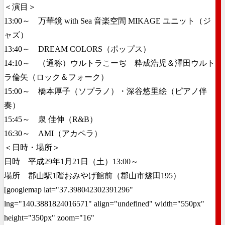
＜演目＞
13:00～ 万華鏡 with Sea 音楽空間 MIKAGE ユニット（ジ
ャズ）
13:40～ DREAM COLORS（ポップス）
14:10～ （通称）ウルトラこーぢ 粋成浩児＆澤田ウルト
ラ倫矢（ロック＆フォーク）
15:00～ 橋本厚子（ソプラノ）・深谷悠里絵（ピアノ伴
奏）
15:45～ 泉 佳伸（R&B）
16:30～ AMI（アカペラ）
＜日時・場所＞
日時 平成29年1月21日（土）13:00～
場所 郡山駅1階おみやげ館前（郡山市燧田195）
[googlemap lat="37.398042302391296"
lng="140.3881824016571" align="undefined" width="550px"
height="350px" zoom="16"