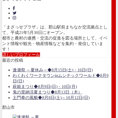
「まざっせプラザ」は、郡山駅前まちなか交流拠点とし
て、平成21年5月30日にオープン。
都市と農村の連携・交流の促進を図る場所として、イベ
ント情報や観光・物産情報などを集約・発信していま
す！
詳しいプロフィール
最近の投稿
逢瀬祭 ～夏休み～◆8月15日(土)・16日(日)
わくわくワークタウンinムシテックワールド◆8月9
日(日)
萩姫まつり◆8月9日(日)・10日(月)
鬼の里納涼夏まつり◆8月13日（木）
土門拳の風貌◆8月8日(土)～10月12日(日)
郡山市