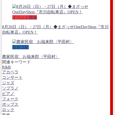
イベント開催
8月26日（日）・27日（月）◆まざっせOneDayShop『市川
自転車店』OPEN！
取材活動
農家民宿 お福来郎〈平田村〉
関連キーワード
R&B
アカペラ
コンサート
ジャズ
ソプラノ
ピアノ
フォーク
ポップス
ロック