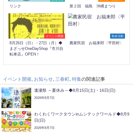
リンク
第２回 福島 沖縄まつり
イベント開催
取材活動
8月26日（日）・27日（月）◆
農家民宿 お福来郎〈平田村〉
まざっせOneDayShop『市川自
転車店』OPEN！
イベント開催
,
お知らせ
,
三春町
,
特集
の関連記事
逢瀬祭 ～夏休み～◆8月15日(土)・16日(日)
2026年8月7日
わくわくワークタウンinムシテックワールド◆8月9
日(日)
2026年8月7日