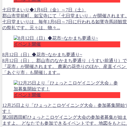
七日堂まいり◆1月6日（金）～7日（土）
郡山市堂前町、如宝寺にて「七日堂まいり」が開催されます
七日堂まいりは、毎年1月6日～7日に行われる如寳寺馬頭観
の祭礼です。元々は、物々...
イベント開催
8月12日（日）◆花市~なかまち夢通り~
8月12日（日）、郡山市のなかまち夢通り（うすい前通り）で
『花市』が開催されます。 農家の花売りのほか、産直イベン
「あぐり市」も開催します...
イベント開催
12月25日より「ひょっとこロゲイニング大会」参加募集開始
す！
第2回西田町ひょっとこロゲイニング大会の参加者募集が始
ますよ。​ ​​どなたでも参加できるイベントです。地図をもとに