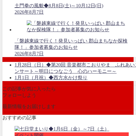
土門拳の風貌◆8月8日(土)～10月12日(日)
2026年8月7日
「磐越東線で行く！発見いっぱい 郡山まちなか探検
隊！」参加者募集のお知らせ
2026年8月7日
1月28日（日）◆第20回 音楽都市こおりやま ふれあい
ンサート～明日につなごう 心のハーモニー～
1月1日（月祝）◆西方水かけ祭り
この記事が気に入ったら
フォローしよう
最新情報をお届けします
おすすめの記事
イベント開催