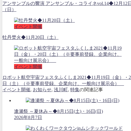
アンサンブルの響演 アンサンブル・コライネvol.14◆12月12
（日）
イベント開催
牡丹焚火◆11月20日（土）
イベント開催
ロボット航空宇宙フェスタふくしま2021◆11月19日（金）・2
日（土）（※要事前登録、企業向け、一般向け展示会）
イベント開催
,
お知らせ
,
浅川町
,
特集
の関連記事
逢瀬祭 ～夏休み～◆8月15日(土)・16日(日)
2026年8月7日