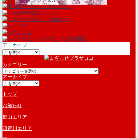
アーカイブ
ア
ー
カテゴリー
カ
カ
イ
アーカイブ
テ
ブ
ア
ゴ
ー
リ
トップ
カ
ー
イ
お知らせ
ブ
郡山エリア
須賀川エリア