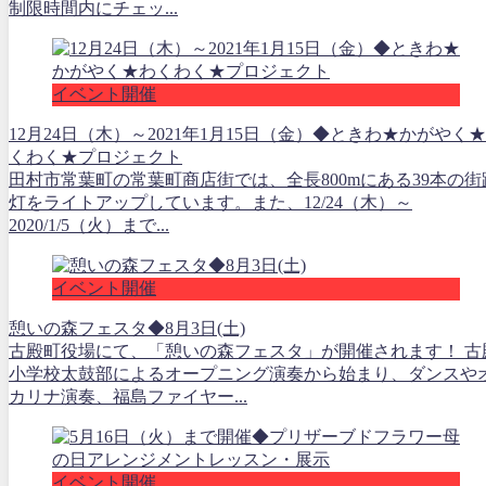
制限時間内にチェッ...
イベント開催
12月24日（木）～2021年1月15日（金）◆ときわ★かがやく
くわく★プロジェクト
田村市常葉町の常葉町商店街では、全長800mにある39本の街
灯をライトアップしています。また、12/24（木）～
2020/1/5（火）まで...
イベント開催
憩いの森フェスタ◆8月3日(土)
古殿町役場にて、「憩いの森フェスタ」が開催されます！ 古
小学校太鼓部によるオープニング演奏から始まり、ダンスや
カリナ演奏、福島ファイヤー...
イベント開催