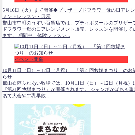
5月16日（火）まで開催◆プリザーブドフラワー母の日アレ
メントレッスン・展示
郡山市中町のうすい百貨店では、プティボヌールのプリザー
ドフラワー母の日アレンジメント販売、レッスンを開催して
ます。 期間中、体験レッスン...
イベント開催
10月11日（日）～12日（月祝） 「第21回牧場まつり」のお
らせ
郡山石筵ふれあい牧場では、10月11日（日）～12日（月祝）
『第21回牧場まつり』が開催されます。 ジャンボかぼちゃ重
あて大会や牛乳早飲...