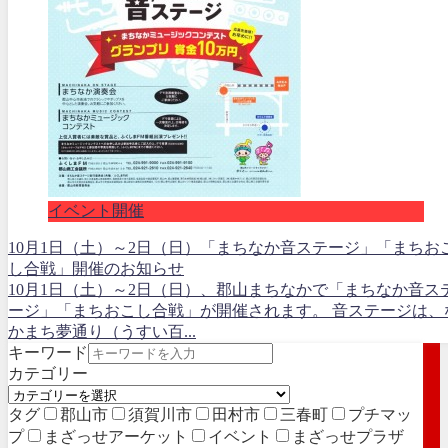
イベント開催
10月1日（土）～2日（日）「まちなか音ステージ」「まちお
し合戦」開催のお知らせ
10月1日（土）～2日（日）、郡山まちなかで「まちなか音ス
ージ」「まちおこし合戦」が開催されます。 音ステージは、
かまち夢通り（うすい百...
キーワード
カテゴリー
タグ
郡山市
須賀川市
田村市
三春町
プチマッ
プ
まざっせアーケット
イベント
まざっせプラザ