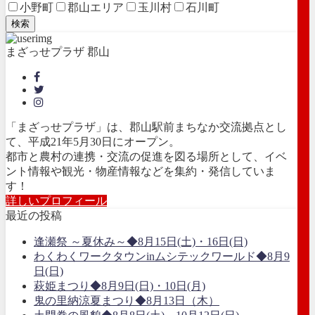
小野町
郡山エリア
玉川村
石川町
検索
まざっせプラザ 郡山
「まざっせプラザ」は、郡山駅前まちなか交流拠点とし
て、平成21年5月30日にオープン。
都市と農村の連携・交流の促進を図る場所として、イベ
ント情報や観光・物産情報などを集約・発信していま
す！
詳しいプロフィール
最近の投稿
逢瀬祭 ～夏休み～◆8月15日(土)・16日(日)
わくわくワークタウンinムシテックワールド◆8月9
日(日)
萩姫まつり◆8月9日(日)・10日(月)
鬼の里納涼夏まつり◆8月13日（木）