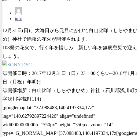
info
12月31日(日)、大晦日から元旦にかけて白山比咩（しらやま
め）神社で除夜の花火が開催されます。
108発の花火で、行く年を惜しみ 新しい年を無病息災で迎
しょう。
◎開催日時：2017年12月31日（日）23：00くらい~2018年1月
日（月祝）年明け
◎開催場所：白山比咩（しらやまひめ）神社（石川郡浅川町
字浅川字荒町114）
[googlemap lat="37.088483,140.4197334,17z"
lng="140.62792897224426" align="undefined"
widt0000000000h="550px" height="350px" zoom="14"
type="G_NORMAL_MAP"]37.088483,140.4197334,17z[/googlema