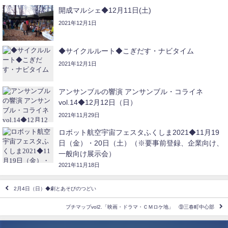
開成マルシェ◆12月11日(土)
2021年12月1日
◆サイクルルート◆こぎだす・ナビタイム
2021年12月1日
アンサンブルの響演 アンサンブル・コライネ
vol.14◆12月12日（日）
2021年11月29日
ロボット航空宇宙フェスタふくしま2021◆11月19
日（金）・20日（土）（※要事前登録、企業向け、
一般向け展示会）
2021年11月18日
2月4日（日）◆劇とあそびのつどい
プチマップvol2.「映画・ドラマ・ＣＭロケ地」 ⑨三春町中心部