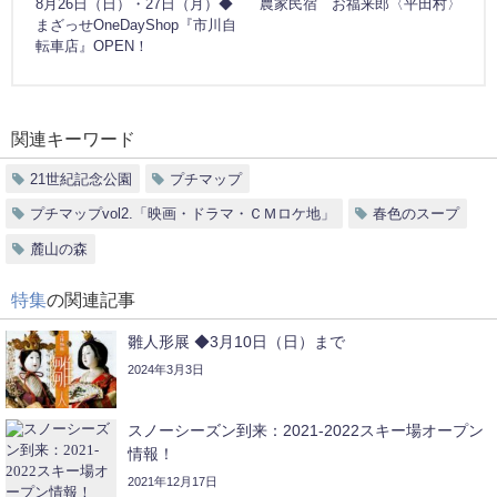
8月26日（日）・27日（月）◆
農家民宿 お福来郎〈平田村〉
まざっせOneDayShop『市川自
転車店』OPEN！
関連キーワード
21世紀記念公園
プチマップ
プチマップvol2.「映画・ドラマ・ＣＭロケ地」
春色のスープ
麓山の森
特集
の関連記事
雛人形展 ◆3月10日（日）まで
2024年3月3日
スノーシーズン到来：2021-2022スキー場オープン
情報！
2021年12月17日