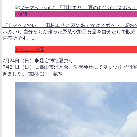
小野町
プチマップvol.21 「田村エリア 夏のおでかけスポット」⑨お
おのいち 自分たちが作った野菜や加工食品を自分たちで販
直売所です。...
イベント開催
7月24日（日）◆愛宕神社夏祭り
7月24日（日）に郡山市清水台、愛宕神社にて夏まつりが開
きました。 境内には、妻恋...