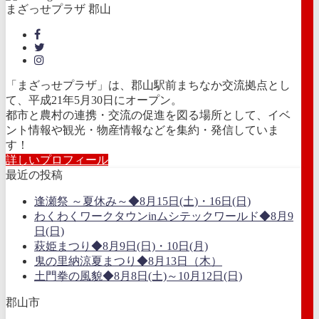
まざっせプラザ 郡山
「まざっせプラザ」は、郡山駅前まちなか交流拠点とし
て、平成21年5月30日にオープン。
都市と農村の連携・交流の促進を図る場所として、イベ
ント情報や観光・物産情報などを集約・発信していま
す！
詳しいプロフィール
最近の投稿
逢瀬祭 ～夏休み～◆8月15日(土)・16日(日)
わくわくワークタウンinムシテックワールド◆8月9
日(日)
萩姫まつり◆8月9日(日)・10日(月)
鬼の里納涼夏まつり◆8月13日（木）
土門拳の風貌◆8月8日(土)～10月12日(日)
郡山市