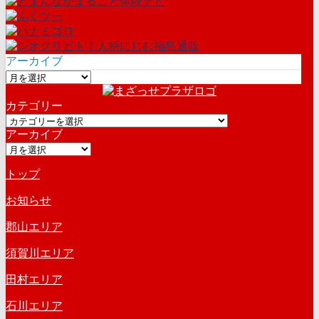
アーカイブ
ア
ー
カテゴリー
カ
カ
イ
アーカイブ
テ
ブ
ア
ゴ
ー
リ
トップ
カ
ー
イ
お知らせ
ブ
郡山エリア
須賀川エリア
田村エリア
石川エリア