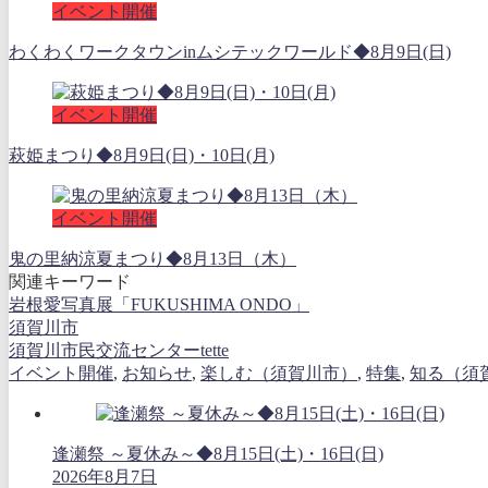
イベント開催
わくわくワークタウンinムシテックワールド◆8月9日(日)
イベント開催
萩姫まつり◆8月9日(日)・10日(月)
イベント開催
鬼の里納涼夏まつり◆8月13日（木）
関連キーワード
岩根愛写真展「FUKUSHIMA ONDO」
須賀川市
須賀川市民交流センターtette
イベント開催
,
お知らせ
,
楽しむ（須賀川市）
,
特集
,
知る（須
逢瀬祭 ～夏休み～◆8月15日(土)・16日(日)
2026年8月7日