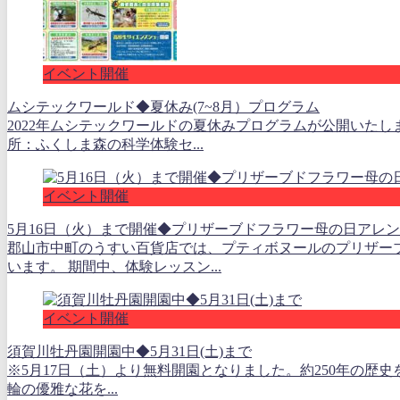
イベント開催
ムシテックワールド◆夏休み(7~8月）プログラム
2022年ムシテックワールドの夏休みプログラムが公開いた
所：ふくしま森の科学体験セ...
イベント開催
5月16日（火）まで開催◆プリザーブドフラワー母の日アレ
郡山市中町のうすい百貨店では、プティボヌールのプリザー
います。 期間中、体験レッスン...
イベント開催
須賀川牡丹園開園中◆5月31日(土)まで
※5月17日（土）より無料開園となりました。約250年の歴史を
輪の優雅な花を...