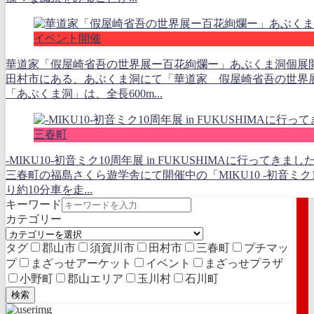
イベント開催
華道家「假屋崎省吾の世界展ー百花絢爛ー」あぶくま洞個展開催
田村市にある、あぶくま洞にて「華道家 假屋崎省吾の世界
「あぶくま洞」は、全長600m...
三春町
-MIKU10-初音ミク10周年展 in FUKUSHIMAに行ってき
三春町の福島さくら遊学舎にて開催中の「MIKU10 -初音ミク
り約10分車を走...
キーワード
カテゴリー
タグ
郡山市
須賀川市
田村市
三春町
プチマッ
プ
まざっせアーケット
イベント
まざっせプラザ
小野町
郡山エリア
玉川村
石川町
検索