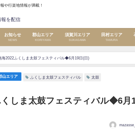
情報や行楽地情報が満載！
お知らせ
郡山エリア
須賀川エリア
田村エリア
NEWS
KORIYAMA
SUKAGAWA
TAMURA
海2022ふくしま太鼓フェスティバル◆6月19日(日)
郡山エリア
ふくしま太鼓フェスティバル
太鼓
ふくしま太鼓フェスティバル◆6月1
mazasse_