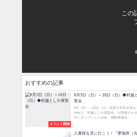
この
おすすめの記事
8月3日（日）～18日（日）◆村越
覧会
8/3（日）～18日（日）須賀川市民交流
tetteで「村越としや展覧会」が開催されま
月にオープンしたtette、開館準備企...
イベント開催
八重桜を見に行こう！『夢珈房（