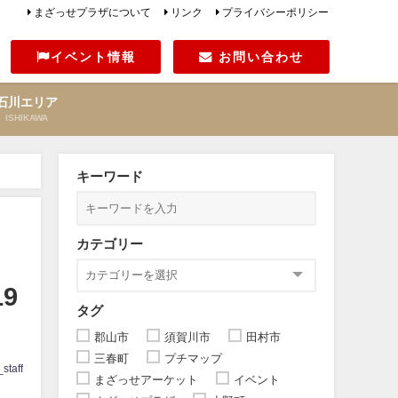
まざっせプラザについて
リンク
プライバシーポリシー
イベント情報
お問い合わせ
石川エリア
ISHIKAWA
キーワード
カテゴリー
9
タグ
郡山市
須賀川市
田村市
三春町
プチマップ
staff
まざっせアーケット
イベント