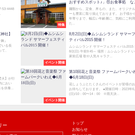
おすすめスポット♪」⑪お食事処 な
53-4448
麺類から、定食、丼もの、また、オリジナ
.
ーも豊富に取り揃えております。 お子様か
年寄りまで、幅広い年齢層に、気軽にご利
た...
特集
竈神社】
8月2日(日)◆ムシムシランド サマー
ティバル2015 開催！
獅子舞』
でいる長
ムシムシランド サマーフェスティバル2015
って、
8/2(日) 午前9:45～ 場所：ムシムシランド 
家前広場 歌や人気キャラク...
イベント開催
第10回花と音楽祭 ファームパークい
◆6月18日(日)
焚火】が行
内におい
花しょうぶとたくさんのイベントが皆様の
供養...
お待ちしております。 ●開催日時：2023年6
(日)/10：00〜14：00 ※雨天決...
イベント開催
トップ
リー
お知らせ