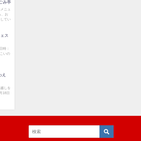
ごみ亭
ルメニュ
ら、お
用してい
フェス
 日時：
いこいの
わえ
お越しを
月18日