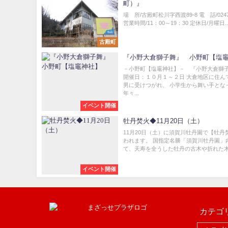
町）』
場 所/古殿町松川字西渡89-8 電 話/0247-
営業時間/11：00～19：30 定休日/月曜日..
古殿町
『小野大倉獅子舞』 小野町【塩
－小野町【塩竈神社】－ 『小野大倉
開催日：１０月１～２日 大倉地区に住ん
男に受けつがれ、 小学生から舞い手とな
年々...
イベント開催
牡丹焚火◆11月20日（土）
11月20日（土）に須賀川牡丹園で【牡丹
われます。 国指定名勝「須賀川牡丹園」
て、天寿を全うした牡丹の古木や折れた木を
イベント開催
カテゴ