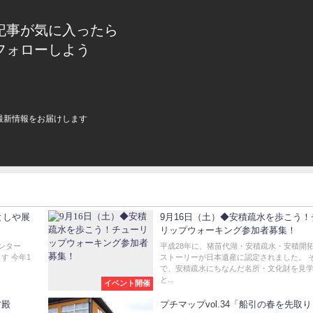
記事が気に入ったら
フォローしよう
最新情報をお届けします
としや展
9月16日（土）◆安積疏水を歩こう！
リップウォーキング参加者募集！
センター
平成28年に、猪苗代湖・安積疏水・安積開
す 今年1
ストーリーが日本遺産に認定されました。 
で、安積疏水にちなんだ名所・文化財を見
と...
イベント開催
古殿
プチマップvol.34「船引の春を先取