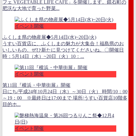
フェ VEGETABLE LIFE CAFE」を開催します。鏡石町の
肥沃な大地で育った野菜...
イベント開催
ふくしま県の物産展◆5月14日(水)~20日(火)
うすい百貨店に、ふくしまの魅力が大集合！福島県のお
いしいもの、ぜひ新たに見つけてくださいね。〇開催日
時：5月14日（水）~20日（火）10：...
イベント開催
第11回『横浜・中華街展』開催
日にち/平成24年10月24日（水）～30日（火） 時間/10：00
～19：00 ※最終日は17:00まで 場所/うすい百貨店10階多
目的ホ...
イベント開催