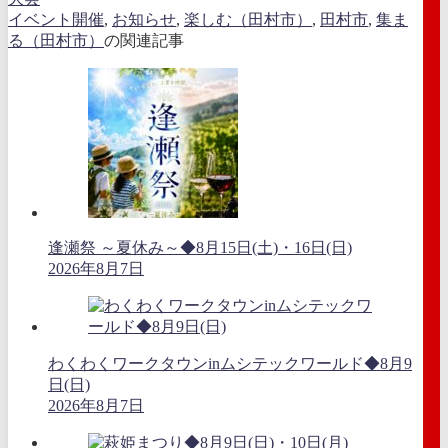
イベント開催
,
お知らせ
,
楽しむ（田村市）
,
田村市
,
集ま
る（田村市）
の関連記事
逢瀬祭 ～夏休み～◆8月15日(土)・16日(日)
2026年8月7日
わくわくワークタウンinムシテックワールド◆8月9
日(日)
2026年8月7日