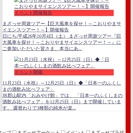
イベント開催報告
まざっせ周遊ツアー【巨大風車を探せ！～こおりやまサ
イエンスツアー！～】開催報告
日にち/平成26年10月4日（土） まざっせ周遊ツアー『巨
大風車を探せ！～こおりやまサイエンスツアー！～』に
ご参加いただいた皆さま、本当にあ...
イベント開催
11月23日（水祝）～12月25日（日）◆「日本一のふくし
まの酒飲み比べフェア」
JR郡山駅内「おみやげ館」では、 「日本一のふくしまの
酒飲み比べフェア」を12月25日（日）まで開催していま
す。 週替わりで3種類の純米が楽...
マップ
まざっせアーケット
イベント
まざっせプラザ