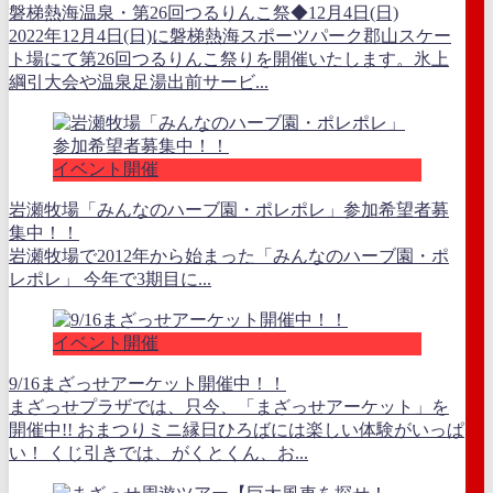
磐梯熱海温泉・第26回つるりんこ祭◆12月4日(日)
2022年12月4日(日)に磐梯熱海スポーツパーク郡山スケー
ト場にて第26回つるりんこ祭りを開催いたします。氷上
綱引大会や温泉足湯出前サービ...
イベント開催
岩瀬牧場「みんなのハーブ園・ポレポレ」参加希望者募
集中！！
岩瀬牧場で2012年から始まった「みんなのハーブ園・ポ
レポレ」 今年で3期目に...
イベント開催
9/16まざっせアーケット開催中！！
まざっせプラザでは、只今、「まざっせアーケット」を
開催中!! おまつりミニ縁日ひろばには楽しい体験がいっぱ
い！ くじ引きでは、がくとくん、お...