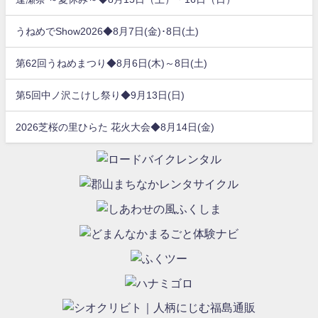
うねめでShow2026◆8月7日(金)･8日(土)
第62回うねめまつり◆8月6日(木)～8日(土)
第5回中ノ沢こけし祭り◆9月13日(日)
2026芝桜の里ひらた 花火大会◆8月14日(金)