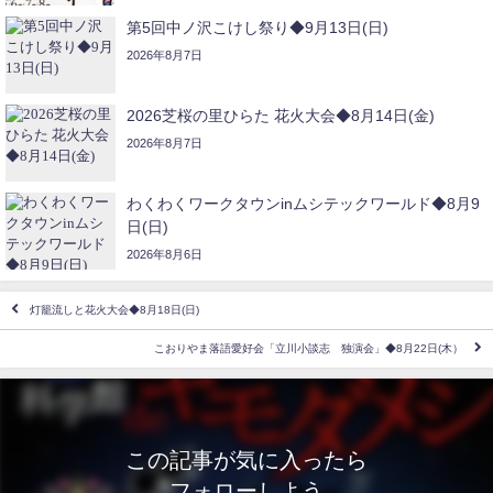
第5回中ノ沢こけし祭り◆9月13日(日)
2026年8月7日
2026芝桜の里ひらた 花火大会◆8月14日(金)
2026年8月7日
わくわくワークタウンinムシテックワールド◆8月9
日(日)
2026年8月6日
灯籠流しと花火大会◆8月18日(日)
こおりやま落語愛好会「立川小談志 独演会」◆8月22日(木）
この記事が気に入ったら
フォローしよう