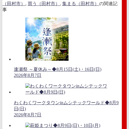
（田村市）
,
買う（田村市）
,
集まる（田村市）
の関連記
事
逢瀬祭 ～夏休み～◆8月15日(土)・16日(日)
2026年8月7日
わくわくワークタウンinムシテックワールド◆8月9
日(日)
2026年8月7日