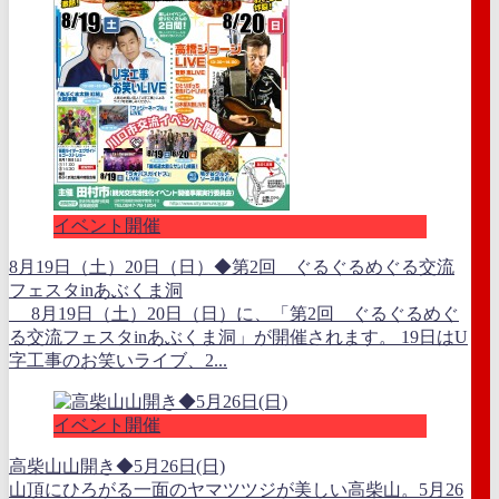
イベント開催
8月19日（土）20日（日）◆第2回 ぐるぐるめぐる交流
フェスタinあぶくま洞
8月19日（土）20日（日）に、「第2回 ぐるぐるめぐ
る交流フェスタinあぶくま洞」が開催されます。 19日はU
字工事のお笑いライブ、2...
イベント開催
高柴山山開き◆5月26日(日)
山頂にひろがる一面のヤマツツジが美しい高柴山。5月26