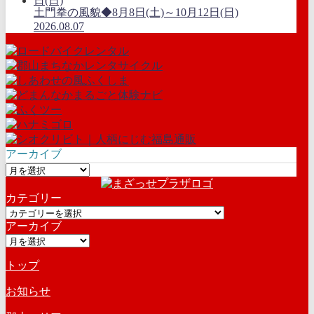
土門拳の風貌◆8月8日(土)～10月12日(日)
2026.08.07
アーカイブ
ア
ー
カテゴリー
カ
カ
イ
アーカイブ
テ
ブ
ア
ゴ
ー
リ
トップ
カ
ー
イ
お知らせ
ブ