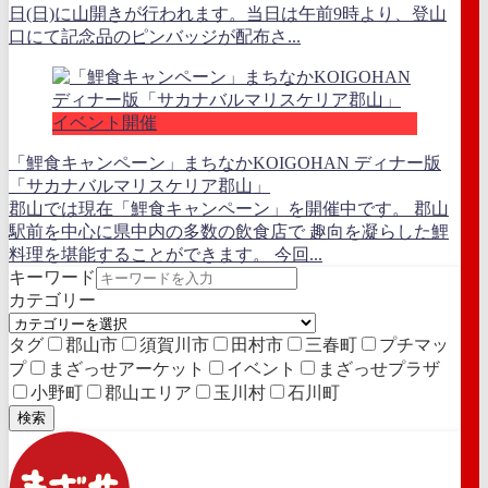
日(日)に山開きが行われます。当日は午前9時より、登山
口にて記念品のピンバッジが配布さ...
イベント開催
「鯉食キャンペーン」まちなかKOIGOHAN ディナー版
「サカナバルマリスケリア郡山」
郡山では現在「鯉食キャンペーン」を開催中です。 郡山
駅前を中心に県中内の多数の飲食店で 趣向を凝らした鯉
料理を堪能することができます。 今回...
キーワード
カテゴリー
タグ
郡山市
須賀川市
田村市
三春町
プチマッ
プ
まざっせアーケット
イベント
まざっせプラザ
小野町
郡山エリア
玉川村
石川町
検索