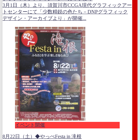
3月1日（木）より、須賀川市CCGA現代グラフィックアー
トセンターにて「少数精鋭の色たち－DNPグラフィック
デザイン・アーカイブより」が開催...
イベント開催
8月22日（土）◆やっぺFesta in 滝根