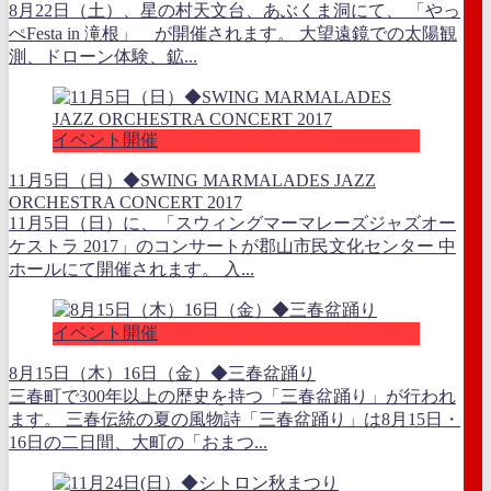
8月22日（土）、星の村天文台、あぶくま洞にて、 「やっ
ぺFesta in 滝根」 が開催されます。 大望遠鏡での太陽観
測、ドローン体験、鉱...
イベント開催
11月5日（日）◆SWING MARMALADES JAZZ
ORCHESTRA CONCERT 2017
11月5日（日）に、「スウィングマーマレーズジャズオー
ケストラ 2017」のコンサートが郡山市民文化センター 中
ホールにて開催されます。 入...
イベント開催
8月15日（木）16日（金）◆三春盆踊り
三春町で300年以上の歴史を持つ「三春盆踊り」が行われ
ます。 三春伝統の夏の風物詩「三春盆踊り」は8月15日・
16日の二日間、大町の「おまつ...