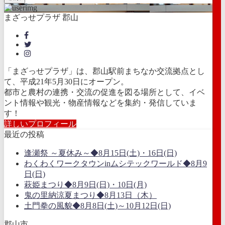
まざっせプラザ 郡山
「まざっせプラザ」は、郡山駅前まちなか交流拠点とし
て、平成21年5月30日にオープン。
都市と農村の連携・交流の促進を図る場所として、イベ
ント情報や観光・物産情報などを集約・発信していま
す！
詳しいプロフィール
最近の投稿
逢瀬祭 ～夏休み～◆8月15日(土)・16日(日)
わくわくワークタウンinムシテックワールド◆8月9
日(日)
萩姫まつり◆8月9日(日)・10日(月)
鬼の里納涼夏まつり◆8月13日（木）
土門拳の風貌◆8月8日(土)～10月12日(日)
郡山市