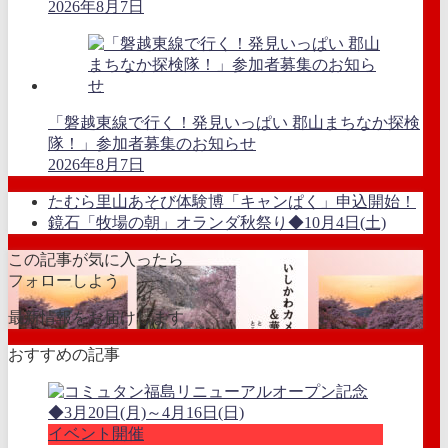
2026年8月7日
「磐越東線で行く！発見いっぱい 郡山まちなか探検
隊！」参加者募集のお知らせ
2026年8月7日
たむら里山あそび体験博「キャンぱく」申込開始！
鏡石「牧場の朝」オランダ秋祭り◆10月4日(土)
この記事が気に入ったら
フォローしよう
最新情報をお届けします
おすすめの記事
イベント開催