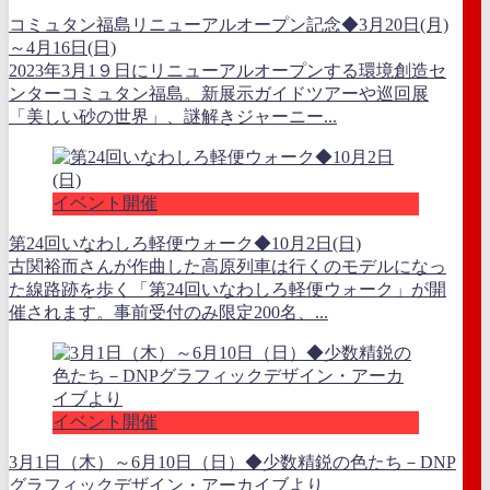
コミュタン福島リニューアルオープン記念◆3月20日(月)
～4月16日(日)
2023年3月1９日にリニューアルオープンする環境創造セ
ンターコミュタン福島。新展示ガイドツアーや巡回展
「美しい砂の世界」、謎解きジャーニー...
イベント開催
第24回いなわしろ軽便ウォーク◆10月2日(日)
古関裕而さんが作曲した高原列車は行くのモデルになっ
た線路跡を歩く「第24回いなわしろ軽便ウォーク」が開
催されます。事前受付のみ限定200名、...
イベント開催
3月1日（木）～6月10日（日）◆少数精鋭の色たち－DNP
グラフィックデザイン・アーカイブより