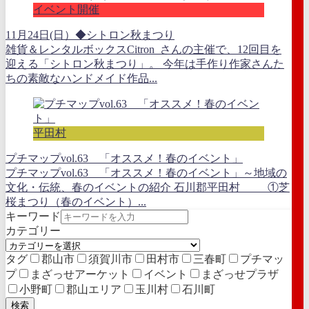
イベント開催
11月24日(日）◆シトロン秋まつり
雑貨＆レンタルボックスCitron さんの主催で、12回目を
迎える「シトロン秋まつり」。 今年は手作り作家さんた
ちの素敵なハンドメイド作品...
平田村
プチマップvol.63 「オススメ！春のイベント」
プチマップvol.63 「オススメ！春のイベント」～地域の
文化・伝統、春のイベントの紹介 石川郡平田村 ①芝
桜まつり（春のイベント）...
キーワード
カテゴリー
タグ
郡山市
須賀川市
田村市
三春町
プチマッ
プ
まざっせアーケット
イベント
まざっせプラザ
小野町
郡山エリア
玉川村
石川町
検索