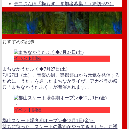
デコさんぽ「梅もぎ」参加者募集！（締切6/23）
この記事が気に入ったら
フォローしよう
最新情報をお届けします
おすすめの記事
イベント開催
まちなかうたふく◆7月27日(土)
7月27日（土）、音楽の街、楽都郡山から元気を発信する
ために「うた」を通じたまちなかライヴ、アカペラの祭
典「まちなかうたふく」が開催されます...
イベント開催
郡山スケート場冬期オープン◆12月1日(金)～
待ちに待った、スケートの季節がやってきました。お誘