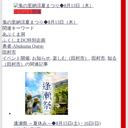
イベント開催
鬼の里納涼夏まつり◆8月13日（木）
関連キーワード
あぶくま洞
ふくしまDC特別企画
勇者-Abukuma Quest-
田村市
イベント開催
,
お知らせ
,
楽しむ（田村市）
,
田村市
,
知る
（田村市）
の関連記事
逢瀬祭 ～夏休み～◆8月15日(土)・16日(日)