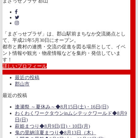
まざっせプラザ 郡山
「まざっせプラザ」は、郡山駅前まちなか交流拠点とし
て、平成21年5月30日にオープン。
都市と農村の連携・交流の促進を図る場所として、イベ
ント情報や観光・物産情報などを集約・発信していま
す！
詳しいプロフィール
最近の投稿
郡山市
最近の投稿
逢瀬祭 ～夏休み～◆8月15日(土)・16日(日)
わくわくワークタウンinムシテックワールド◆8月9
日(日)
萩姫まつり◆8月9日(日)・10日(月)
鬼の里納涼夏まつり◆8月13日（木）