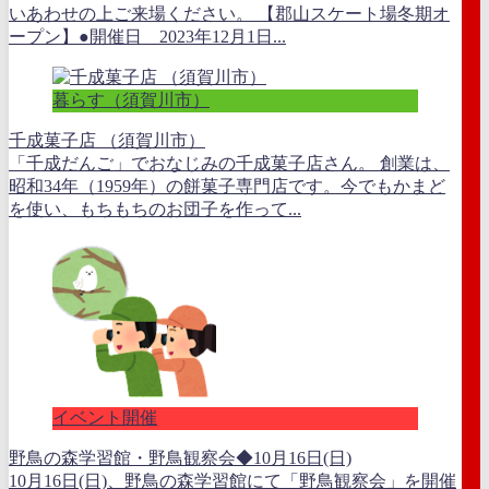
いあわせの上ご来場ください。 【郡山スケート場冬期オ
ープン】●開催日 2023年12月1日...
暮らす（須賀川市）
千成菓子店 （須賀川市）
「千成だんご」でおなじみの千成菓子店さん。 創業は、
昭和34年（1959年）の餅菓子専門店です。今でもかまど
を使い、もちもちのお団子を作って...
イベント開催
野鳥の森学習館・野鳥観察会◆10月16日(日)
10月16日(日)、野鳥の森学習館にて「野鳥観察会」を開催