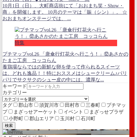
10月1日（日）、大町商店街にて「おおまち笑・Show・
商」を開催します。 10月のテーマは「賑（シン）」。 ☆
おおまちオンステージでは、 ...
特集
プチマップvol.26 「唐傘行灯花火へ行こう！」⑫あさかの
たまご工房 コッコらん
養鶏場ならではの新鮮な卵を使って作られるスイーツ
は、どれも逸品！！特におススメはシュークリーム♪パリ
パリでサクサクのシュー皮の中には、濃厚な...
キーワード
カテゴリー
タグ
郡山市
須賀川市
田村市
三春町
プチマッ
プ
まざっせアーケット
イベント
まざっせプラザ
小野町
郡山エリア
玉川村
石川町
検索