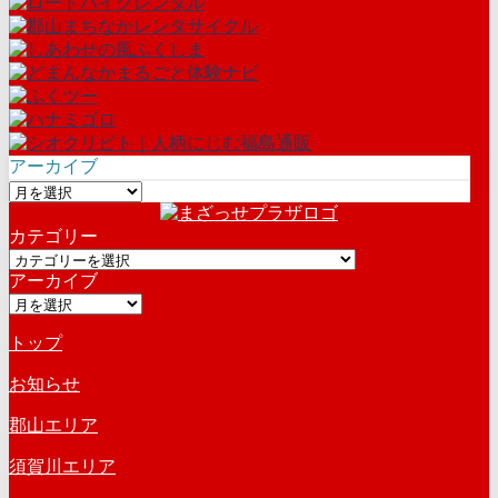
アーカイブ
ア
ー
カテゴリー
カ
カ
イ
アーカイブ
テ
ブ
ア
ゴ
ー
リ
トップ
カ
ー
イ
お知らせ
ブ
郡山エリア
須賀川エリア