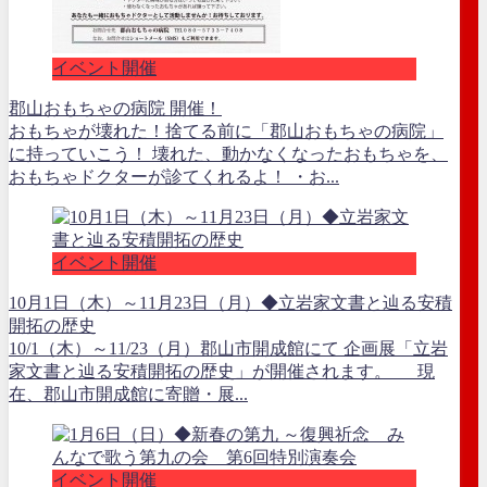
イベント開催
郡山おもちゃの病院 開催！
おもちゃが壊れた！捨てる前に「郡山おもちゃの病院」
に持っていこう！ 壊れた、動かなくなったおもちゃを、
おもちゃドクターが診てくれるよ！ ・お...
イベント開催
10月1日（木）～11月23日（月）◆立岩家文書と辿る安積
開拓の歴史
10/1（木）～11/23（月）郡山市開成館にて 企画展「立岩
家文書と辿る安積開拓の歴史」が開催されます。 現
在、郡山市開成館に寄贈・展...
イベント開催