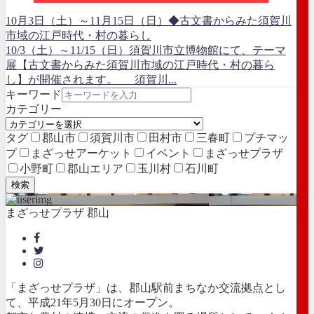
10月3日（土）～11月15日（日）◆古文書からみた須賀川
市域の江戸時代・村の暮らし
10/3（土）～11/15（日）須賀川市立博物館にて、テーマ
展【古文書からみた須賀川市域の江戸時代・村の暮ら
し】が開催されます。 須賀川...
キーワード
カテゴリー
タグ
郡山市
須賀川市
田村市
三春町
プチマッ
プ
まざっせアーケット
イベント
まざっせプラザ
小野町
郡山エリア
玉川村
石川町
検索
まざっせプラザ 郡山
「まざっせプラザ」は、郡山駅前まちなか交流拠点とし
て、平成21年5月30日にオープン。