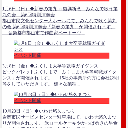
1月6日（日）◆新春の第九 ～復興祈念 みんなで歌う第
九の会 第6回特別演奏会
郡山市民文化センター大ホールにて、みんなで歌う第九
の会 第6回特別演奏会「新春の第九」が開催されます。
音楽都市郡山市で作曲家ベートーヴ...
イベント開催
3月8日（金）◆ふくしま大卒等就職ガイダンス
ビックパレットふくしまで「ふくしま大卒等就職ガイダ
ンス」が開催されます。 15社の事業所の方に会社説明
等をしていただきます。 様々な業種...
イベント開催
10月23日（日）◆いわせ悠久まつり
岩瀬市民サービスセンター駐車場にて、いわせ悠久まつ
りが開催されます。 米ロールケーキやかっぱ巻きの早食