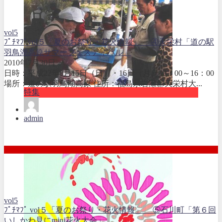
vol5
ﾌﾟﾁﾏﾌﾟvol５「夏のお祭り・花火情報」 ④天栄村「道の駅
羽鳥湖高原サマーフェスティバル」
2010年7月30日
日時：平成22年8月15日（日）・16日（月）10：00～16：00
場所：道の駅羽鳥湖高原 住所：福島県岩瀬郡天栄村大...
特集
admin
vol5
ﾌﾟﾁﾏﾌﾟ vol５「夏のお祭り・花火情報」 ⑤石川町「第６回
いしかわ見にmini花火大会」