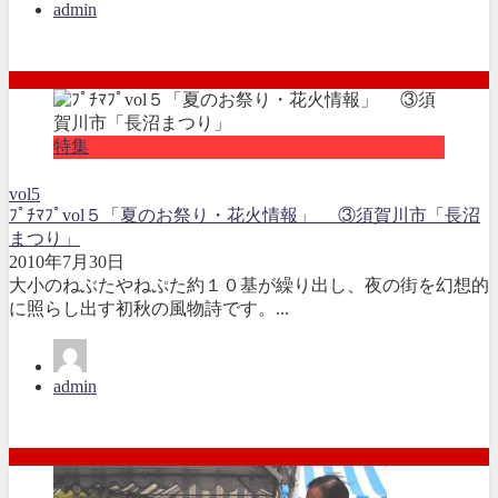
admin
特集
vol5
ﾌﾟﾁﾏﾌﾟvol５「夏のお祭り・花火情報」 ③須賀川市「長沼
まつり」
2010年7月30日
大小のねぶたやねぷた約１０基が繰り出し、夜の街を幻想的
に照らし出す初秋の風物詩です。...
admin