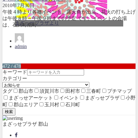
2010年7月30日
午後４時より各種イベント、露天商が出店。花火の打ち上げ
は午後８時～午後９時までの予定 です。イベントの会場
まざっせプラザより
は、石川町南町...
admin
472 / 478
キーワード
カテゴリー
タグ
郡山市
須賀川市
田村市
三春町
プチマップ
まざっせアーケット
イベント
まざっせプラザ
小野
町
郡山エリア
玉川村
石川町
検索
まざっせプラザ 郡山