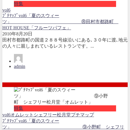
特集
vol6
ﾌﾟﾁﾏｯﾌﾟvol6「夏のスウィー
ツ」 ⑧田村市都路町
HOT HOUSE「フルーツパフェ」
2010年8月20日
田村市都路町の国道２８８号線沿いにある､３０年に渡､地元
の人々に親しまれているレストランです。...
admin
特集
vol6
オムレット
シェフリー松月堂
プチマップ
ﾌﾟﾁﾏｯﾌﾟvol6「夏のスウィー
ツ」 ⑨小野町 シェフリ