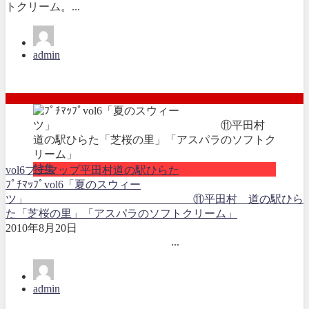
トクリーム。...
admin
特集
vol6
プチマップ
平田村
道の駅ひらた
ﾌﾟﾁﾏｯﾌﾟvol6「夏のスウィー
ツ」 ⑪平田村 道の駅ひら
た「芝桜の里」「アスパラのソフトクリーム」
2010年8月20日
...
admin