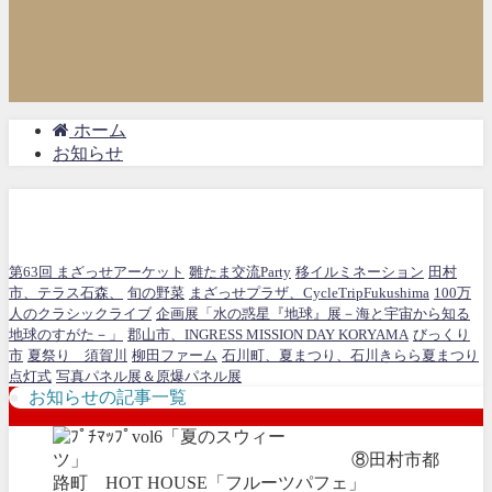
ホーム
お知らせ
お知らせ
第63回 まざっせアーケット
雛たま交流Party
移イルミネーション
田村
市、テラス石森、
旬の野菜
まざっせプラザ、CycleTripFukushima
100万
人のクラシックライブ
企画展「水の惑星『地球』展－海と宇宙から知る
地球のすがた－」
郡山市、INGRESS MISSION DAY KORYAMA
びっくり
市
夏祭り 須賀川
柳田ファーム
石川町、夏まつり、石川きらら夏まつり
点灯式
写真パネル展＆原爆パネル展
お知らせの記事一覧