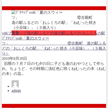
特集
vil6
プチマップ
道の駅ふるどの
道の駅ふるどの おふくろの駅
ﾌﾟﾁﾏｯﾌﾟvol6「夏のスウィー
ツ」 ⑫古殿町 道の駅ふる
どの「おふくろの駅」「ねむった焼き（小豆味）」（３個入
り）
2010年8月20日
旧暦の７月７日の七夕の日に子ども達のおやつとして作ら
れ、ちょうど、その時期に淡紅色に咲くねむったの木（ねむ
の木）の花...
admin