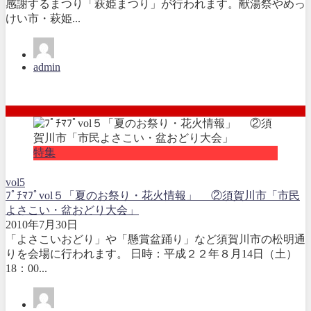
感謝するまつり「萩姫まつり」が行われます。献湯祭やめっ
けい市・萩姫...
admin
特集
vol5
ﾌﾟﾁﾏﾌﾟvol５「夏のお祭り・花火情報」 ②須賀川市「市民
よさこい・盆おどり大会」
2010年7月30日
「よさこいおどり」や「懸賞盆踊り」など須賀川市の松明通
りを会場に行われます。 日時：平成２２年８月14日（土）
18：00...