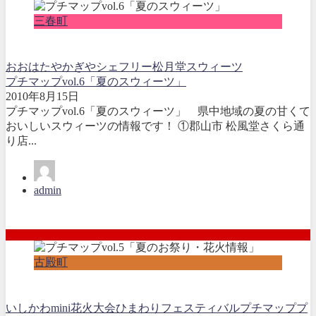
三春町
おおはたや
かぎや
シェフリー松月堂
スウィーツ
プチマップvol.6「夏のスウィーツ」
2010年8月15日
プチマップvol.6「夏のスウィーツ」 県中地域の夏の甘くて
おいしいスウィーツの情報です！ ①郡山市 松風堂さくら通
り店...
admin
古殿町
いしかわmini花火大会
ひまわりフェスティバル
プチマップ
プ