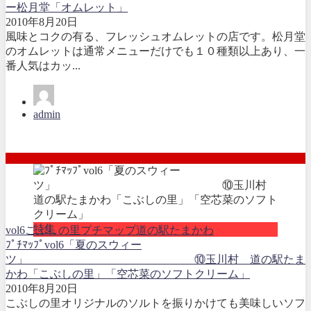
ー松月堂「オムレット」
2010年8月20日
風味とコクの有る、フレッシュオムレットの店です。松月堂
のオムレットは通常メニューだけでも１０種類以上あり、一
番人気はカッ...
admin
特集
vol6
こぶしの里
プチマップ
道の駅たまかわ
ﾌﾟﾁﾏｯﾌﾟvol6「夏のスウィー
ツ」 ⑩玉川村 道の駅たま
かわ「こぶしの里」「空芯菜のソフトクリーム」
2010年8月20日
こぶしの里オリジナルのソルトを振りかけても美味しいソフ