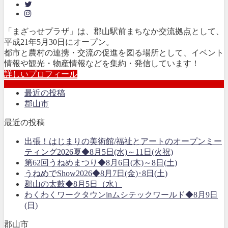
「まざっせプラザ」は、郡山駅前まちなか交流拠点として、
平成21年5月30日にオープン。
都市と農村の連携・交流の促進を図る場所として、イベント
情報や観光・物産情報などを集約・発信しています！
詳しいプロフィール
最近の投稿
郡山市
最近の投稿
出張！はじまりの美術館/福祉とアートのオープンミー
ティング2026夏◆8月5日(水)～11日(火祝)
第62回うねめまつり◆8月6日(木)～8日(土)
うねめでShow2026◆8月7日(金)･8日(土)
郡山の太鼓◆8月5日（水）
わくわくワークタウンinムシテックワールド◆8月9日
(日)
郡山市