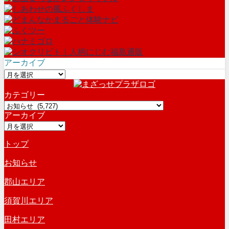
アーカイブ
ア
ー
カテゴリー
カ
カ
イ
アーカイブ
テ
ブ
ア
ゴ
ー
リ
トップ
カ
ー
イ
お知らせ
ブ
郡山エリア
須賀川エリア
田村エリア