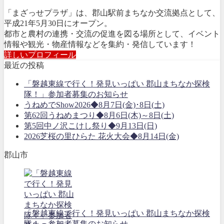
「まざっせプラザ」は、郡山駅前まちなか交流拠点として、
平成21年5月30日にオープン。
都市と農村の連携・交流の促進を図る場所として、イベント
情報や観光・物産情報などを集約・発信しています！
詳しいプロフィール
最近の投稿
「磐越東線で行く！発見いっぱい 郡山まちなか探検
隊！」参加者募集のお知らせ
うねめでShow2026◆8月7日(金)･8日(土)
第62回うねめまつり◆8月6日(木)～8日(土)
第5回中ノ沢こけし祭り◆9月13日(日)
2026芝桜の里ひらた 花火大会◆8月14日(金)
郡山市
「磐越東線で行く！発見いっぱい 郡山まちなか探検
隊！」参加者募集のお知らせ