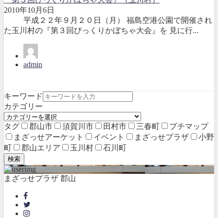
2010年10月6日
平成２２年９月２０日（月） 福島空港公園で開催され
た玉川村の『第３回びっくりかぼちゃ大会』を 見に行...
admin
キーワード
カテゴリー
タグ
郡山市
須賀川市
田村市
三春町
プチマップ
まざっせアーケット
イベント
まざっせプラザ
小野
町
郡山エリア
玉川村
石川町
検索
まざっせプラザ 郡山