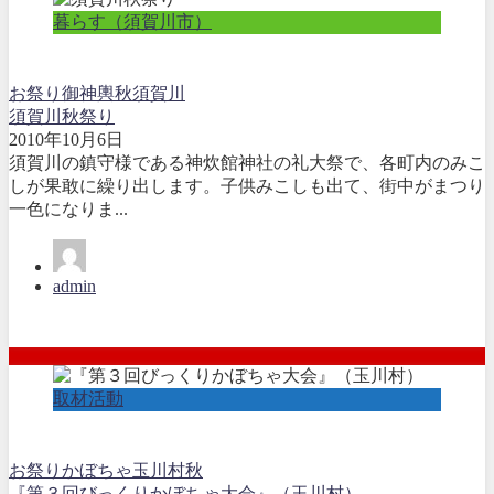
暮らす（須賀川市）
お祭り
御神輿
秋
須賀川
須賀川秋祭り
2010年10月6日
須賀川の鎮守様である神炊館神社の礼大祭で、各町内のみこ
しが果敢に繰り出します。子供みこしも出て、街中がまつり
一色になりま...
admin
取材活動
お祭り
かぼちゃ
玉川村
秋
『第３回びっくりかぼちゃ大会』（玉川村）