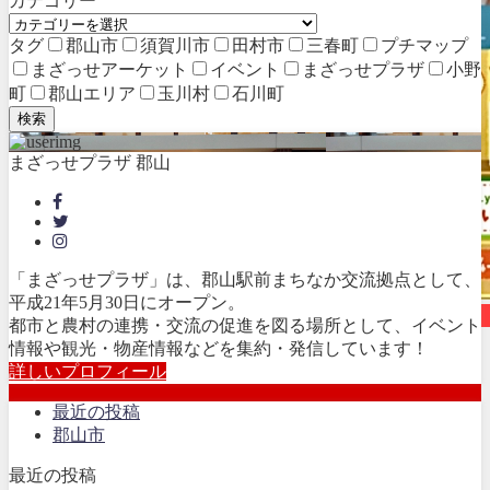
カテゴリー
タグ
郡山市
須賀川市
田村市
三春町
プチマップ
まざっせアーケット
イベント
まざっせプラザ
小野
町
郡山エリア
玉川村
石川町
検索
まざっせプラザ 郡山
「まざっせプラザ」は、郡山駅前まちなか交流拠点として、
平成21年5月30日にオープン。
イベント開催
都市と農村の連携・交流の促進を図る場所として、イベント
情報や観光・物産情報などを集約・発信しています！
詳しいプロフィール
最近の投稿
郡山市
最近の投稿