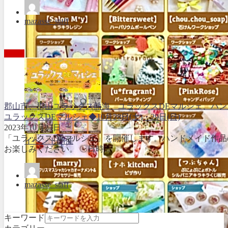
mazasse_staff
郡山市、郡山ユラックス熱海、ユラックスDEマルシェ、ハ
ユラックスDEマルシェ◆10月28日(土)・29日(日)
2023年10月23日
「ユラックスDEマルシェ」を開催します。ハンドメイド作
イベント開催
お楽しみください。 〇日時...
mazasse_staff
キーワード