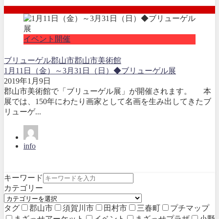
イベント開催
ブリューゲル
郡山市
郡山市美術館
1月11日（金）～3月31日（日）◆ブリューゲル展
2019年1月9日
郡山市美術館で「ブリューゲル展」が開催されます。 本
展では、150年にわたり画家として名画を生み出してきたブ
リューゲ...
info
キーワード
カテゴリー
タグ
郡山市
須賀川市
田村市
三春町
プチマップ
まざっせアーケット
イベント
まざっせプラザ
小野