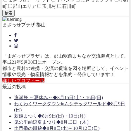
町
郡山エリア
玉川村
石川町
検索
まざっせプラザ 郡山
「まざっせプラザ」は、郡山駅前まちなか交流拠点として、
平成21年5月30日にオープン。
都市と農村の連携・交流の促進を図る場所として、イベント
情報や観光・物産情報などを集約・発信しています！
詳しいプロフィール
最近の投稿
逢瀬祭 ～夏休み～◆8月15日(土)・16日(日)
わくわくワークタウンinムシテックワールド◆8月9日
(日)
萩姫まつり◆8月9日(日)・10日(月)
鬼の里納涼夏まつり◆8月13日（木）
土門拳の風貌◆8月8日(土)～10月12日(日)