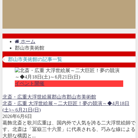
ホーム
郡山市美術館
郡山市美術館の記事一覧
イベント開催
北斎・広重
大浮世絵展
郡山市
郡山市美術館
北斎・広重 大浮世絵展～二大巨匠！夢の競演～◆4月18日
(土)～6月21日(日)
2026年6月6日
葛飾北斎と歌川広重は、国内外で人気を誇る二大浮世絵師で
す。北斎は「冨嶽三十六景」に代表される、巧みな線による
大胆な構図と...