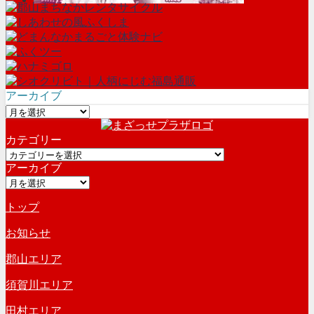
アーカイブ
ア
ー
カテゴリー
カ
カ
イ
アーカイブ
テ
ブ
ア
ゴ
ー
リ
トップ
カ
ー
イ
お知らせ
ブ
郡山エリア
須賀川エリア
田村エリア