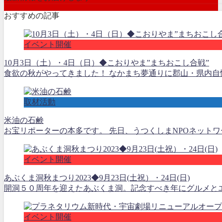
おすすめの記事
イベント開催
10月3日（土）・4日（日）◆こおりやま”まちおこし合戦”
食欲の秋がやってきました！ なかまち夢通りに郡山・県内自
取材活動
米油の石鹸
お宝リポーターの本多です。 先日、うつくしまNPOネットワ
イベント開催
あぶくま洞秋まつり2023◆9月23日(土祝）・24日(日)
開洞５０周年を迎えたあぶくま洞。記念すべき年にグルメとエ
イベント開催