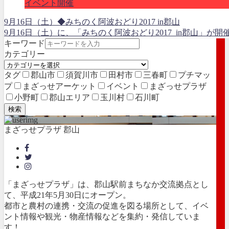
イベント開催
9月16日（土）◆みちのく阿波おどり2017 in郡山
9月16日（土）に、「みちのく阿波おどり2017 in郡山」が
キーワード
カテゴリー
タグ
郡山市
須賀川市
田村市
三春町
プチマッ
プ
まざっせアーケット
イベント
まざっせプラザ
小野町
郡山エリア
玉川村
石川町
検索
まざっせプラザ 郡山
「まざっせプラザ」は、郡山駅前まちなか交流拠点とし
て、平成21年5月30日にオープン。
都市と農村の連携・交流の促進を図る場所として、イベ
ント情報や観光・物産情報などを集約・発信していま
す！