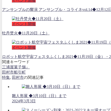
イベント開催
アンサンブルの響演 アンサンブル・コライネvol.14◆12月12
イベント開催
牡丹焚火◆11月20日（土）
イベント開催
ロボット航空宇宙フェスタふくしま2021◆11月19日（金
関連キーワード
三浦屋菓子舗』
田村市船引町
特集
,
田村市
の関連記事
雛人形展 ◆3月10日（日）まで
2024年3月3日