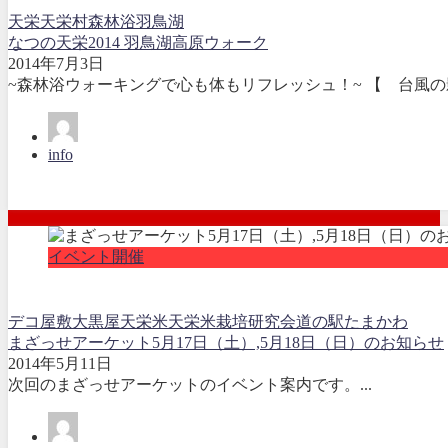
天栄
天栄村
森林浴
羽鳥湖
なつの天栄2014 羽鳥湖高原ウォーク
2014年7月3日
~森林浴ウォーキングで心も体もリフレッシュ！~ 【 台風の影響で中止と
info
イベント開催
デコ屋敷大黒屋
天栄米
天栄米栽培研究会
道の駅たまかわ
まざっせアーケット5月17日（土）,5月18日（日）のお知らせ
2014年5月11日
次回のまざっせアーケットのイベント案内です。...