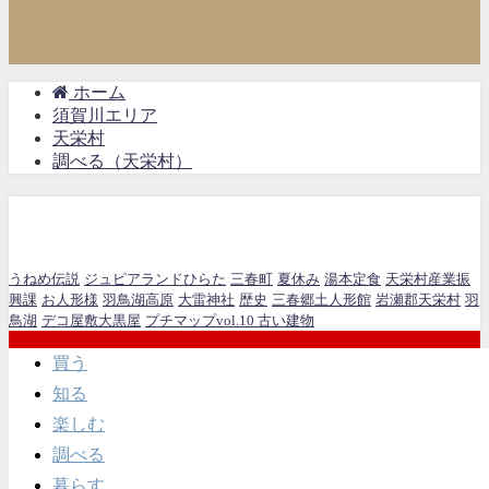
ホーム
須賀川エリア
天栄村
調べる（天栄村）
調べる（天栄村）
うねめ伝説
ジュピアランドひらた
三春町
夏休み
湯本定食
天栄村産業振
興課
お人形様
羽鳥湖高原
大雷神社
歴史
三春郷土人形館
岩瀬郡天栄村
羽
鳥湖
デコ屋敷大黒屋
プチマップvol.10 古い建物
買う
知る
楽しむ
調べる
暮らす