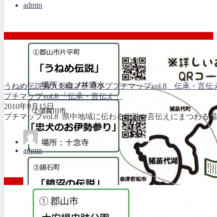
admin
うねめ伝説
お人形様
プチマップ
プチマップvol.8 伝承・言伝
プチマップvol.8 「伝承・言伝え」
2010年9月15日
プチマップvol.8 県中地域に伝わる伝説や言伝えにまつわる
admin