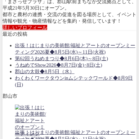
「まざっせプラザ」は、郡山駅前まちなか交流拠点として、
平成21年5月30日にオープン。
都市と農村の連携・交流の促進を図る場所として、イベント
情報や観光・物産情報などを集約・発信しています！
詳しいプロフィール
最近の投稿
出張！はじまりの美術館/福祉とアートのオープンミー
ティング2026夏◆8月5日(水)～11日(火祝)
第62回うねめまつり◆8月6日(木)～8日(土)
うねめでShow2026◆8月7日(金)･8日(土)
郡山の太鼓◆8月5日（水）
わくわくワークタウンinムシテックワールド◆8月9日
(日)
郡山市
出張！はじまりの美術館/福祉とアートのオープンミー
ティング2026夏◆8月5日(水)～11日(火祝)