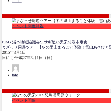
admin
イベント開催報告
EIMY湯本地域協議会
ウサギ追い
天栄村
湯本定食
まざっせ周遊ツアー【冬の里山まるごと体験！雪山あそびと
2015年3月1日
日にち/平成27年3月1日（日）...
info
イベント開催