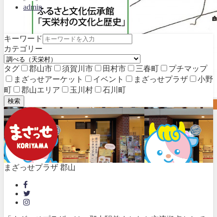
admin
キーワード
カテゴリー
タグ
郡山市
須賀川市
田村市
三春町
プチマップ
まざっせアーケット
イベント
まざっせプラザ
小野
町
郡山エリア
玉川村
石川町
検索
古殿町
まざっせプラザ 郡山