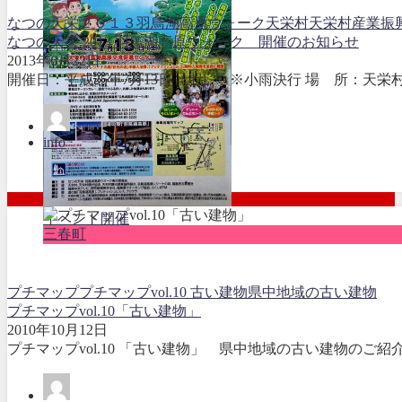
なつの天栄２０１３羽鳥湖高原ウォーク
天栄村
天栄村産業振
なつの天栄 2013 羽鳥湖高原ウォーク 開催のお知らせ
2013年6月22日
開催日：平成25年7月13日（土） ※小雨決行 場 所：天栄村
info
イベント開催
三春町
プチマップ
プチマップvol.10 古い建物
県中地域の古い建物
プチマップvol.10「古い建物」
2010年10月12日
プチマップvol.10 「古い建物」 県中地域の古い建物のご紹