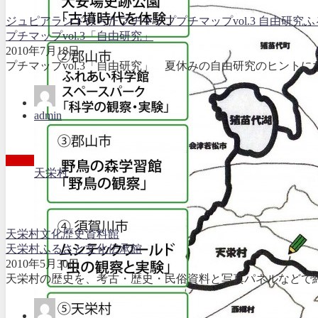
ジュピアランドひらた
プチマップ
プチマップvol.3 自由研究
ふ
プチマップvol.3「自由研究」
2010年7月18日
プチマップvol.3「自由研究」 夏休みの自由研究のヒントに
admin
天栄村
天栄村
文化
歴史
資料館
天栄村ふるさと文化伝承館
古殿町
2010年5月30日
天栄村の歴史を、考古・歴史・民俗資料と写真パネルなどで紹