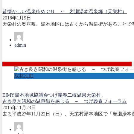
昔懐かしい温泉街めぐり ～ 岩瀬湯本温泉郷（天栄村）
2016年1月9日
天栄村の奥座敷、湯本地区には古くから温泉街があることで有名で
admin
取材活動
EIMY湯本地域協議会
つげ義春
二岐温泉
天栄村
古き良き昭和の温泉街を感じる ～ つげ義春フォーラム
2015年11月23日
去る平成27年11月22日（日）、天栄村湯本地区で「岩瀬湯本温