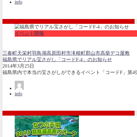
info
イベント開催
三春町
天栄村羽鳥湖高原
田村市滝根町
郡山市高柴デコ屋敷
福島県でリアル宝さがし「コードF-4」のお知らせ
2014年3月25日
福島県内で本当の宝さがしができるイベント「コードF」第4弾
info