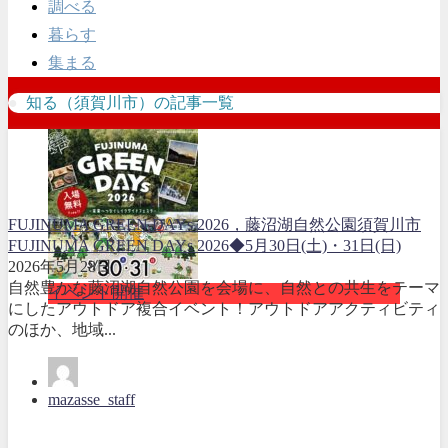
調べる
暮らす
集まる
知る（須賀川市）の記事一覧
FUJINUMA GREEN DAYs 2026，藤沼湖自然公園
須賀川市
FUJINUMA GREEN DAYs 2026◆5月30日(土)・31日(日)
2026年5月28日
自然豊かな藤沼湖自然公園を会場に、自然との共生をテーマ
イベント開催
にしたアウトドア複合イベント！アウトドアアクティビティ
のほか、地域...
mazasse_staff