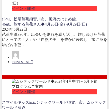
イベント開催
俳句、松尾芭蕉
須賀川市、風流のはじめ館、
46歳、旅する芭蕉さん◆4月26日(金)~9月29日(日)
2024年5月22日
芭蕉生誕380年。出会いを別れを繰り返し、旅し続けた芭蕉
にとっての「人」や「自然の美」を豊かに表現し、旅に身を
ゆだねる芭...
mazasse_staff
イベント開催
スマイルキッズinムシテックワールド
須賀川市、ムシテック
ワールドＧＷ、