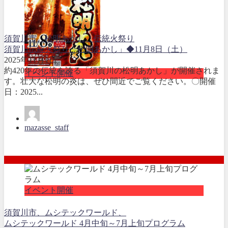
須賀川市、松明あかし、伝統火祭り
須賀川伝統火祭り「松明あかし」◆11月8日（土）
2025年11月1日
約420年の伝統を誇る「須賀川の松明あかし」が開催されま
イベント開催
す。壮大な松明の炎は、ぜひ間近でご覧ください。〇開催
日：2025...
mazasse_staff
イベント開催
須賀川市、ムシテックワールド、
ムシテックワールド 4月中旬～7月上旬プログラム