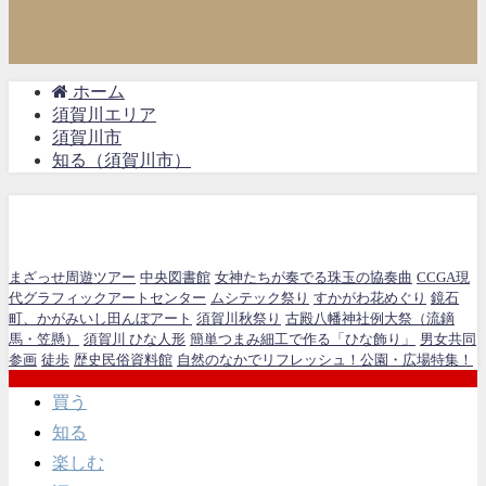
ホーム
須賀川エリア
須賀川市
知る（須賀川市）
知る（須賀川市）
まざっせ周遊ツアー
中央図書館
女神たちが奏でる珠玉の協奏曲
CCGA現
代グラフィックアートセンター
ムシテック祭り
すかがわ花めぐり
鏡石
町、かがみいし田んぼアート
須賀川秋祭り
古殿八幡神社例大祭（流鏑
馬・笠懸）
須賀川 ひな人形
簡単つまみ細工で作る「ひな飾り」
男女共同
参画
徒歩
歴史民俗資料館
自然のなかでリフレッシュ！公園・広場特集！
買う
知る
楽しむ