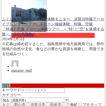
ふくしまど真ん中まるごと体験モニター、須賀川特撮アーカ
イブセンターツアー、ドローン操縦体験、
特撮、空撮
「特撮と空撮 ドローン体験ツアー ～”特”と”空”を体感する
旅～」参加者募集！
イベント開催
2024年2月5日
※応募は締め切りました。福島県県中地方振興局では、県中
地域の自然や文化、食などの豊かな資源を体験し、周遊でき
る仕組みづく...
mazasse_staff
1 / 13
キーワード
カテゴリー
タグ
郡山市
須賀川市
田村市
三春町
プチマップ