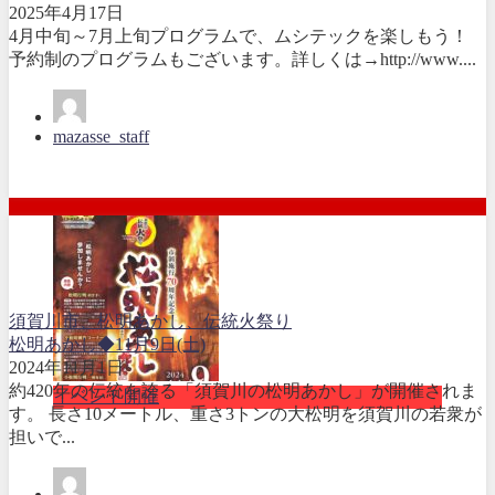
2025年4月17日
4月中旬～7月上旬プログラムで、ムシテックを楽しもう！
予約制のプログラムもございます。詳しくは→http://www....
mazasse_staff
須賀川市、松明あかし、伝統火祭り
松明あかし◆11月9日(土)
2024年11月1日
約420年の伝統を誇る「須賀川の松明あかし」が開催されま
イベント開催
す。 長さ10メートル、重さ3トンの大松明を須賀川の若衆が
担いで...