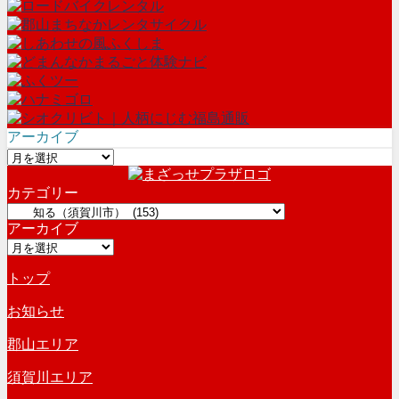
アーカイブ
ア
ー
カテゴリー
カ
カ
イ
アーカイブ
テ
ブ
ア
ゴ
ー
リ
トップ
カ
ー
イ
お知らせ
ブ
郡山エリア
須賀川エリア