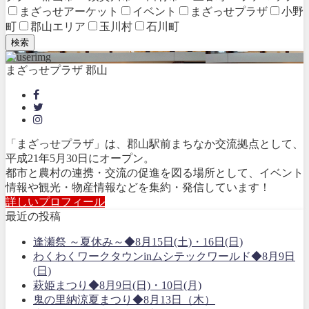
まざっせアーケット
イベント
まざっせプラザ
小野
町
郡山エリア
玉川村
石川町
検索
まざっせプラザ 郡山
「まざっせプラザ」は、郡山駅前まちなか交流拠点として、
平成21年5月30日にオープン。
都市と農村の連携・交流の促進を図る場所として、イベント
情報や観光・物産情報などを集約・発信しています！
詳しいプロフィール
最近の投稿
逢瀬祭 ～夏休み～◆8月15日(土)・16日(日)
わくわくワークタウンinムシテックワールド◆8月9日
(日)
萩姫まつり◆8月9日(日)・10日(月)
鬼の里納涼夏まつり◆8月13日（木）