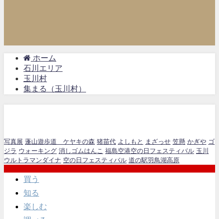
ホーム
石川エリア
玉川村
集まる（玉川村）
集まる（玉川村）
写真展
蓬山遊歩道 ケヤキの森
猪苗代
よしもと
まざっせ
笠懸
かぎや
ゴ
ジラ
ウォーキング
消しゴムはんこ
福島空港空の日フェスティバル
玉川
ウルトラマンダイナ
空の日フェスティバル
道の駅羽鳥湖高原
買う
知る
楽しむ