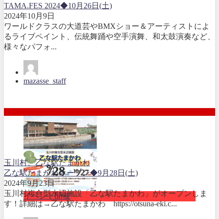
TAMA.FES 2024◆10月26日(土)
2024年10月9日
ワールドクラスの大道芸やBMXショー＆アーティストによ
るライブペイント、伝統舞踊や空手演舞、和太鼓演奏など、
様々なパフォ...
mazasse_staff
玉川村、乙な駅たまかわ
乙な駅たまかわオープン◆9月28日(土)
2024年9月23日
玉川村複合型水辺施設「乙な駅たまかわ」がオープンしま
イベント開催
す！詳細は→乙な駅たまかわ https://otsuna-eki.c...