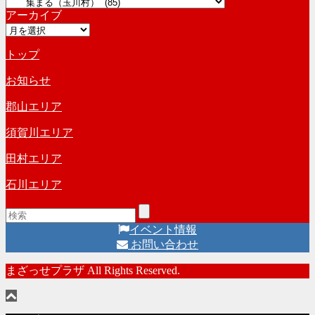
カ
イ
アーカイブ
テ
ブ
ア
ゴ
ー
リ
トップ
カ
ー
イ
お知らせ
ブ
郡山エリア
須賀川エリア
田村エリア
石川エリア
イベント情報
お問い合わせ
まざっせプラザ All Rights Reserved.