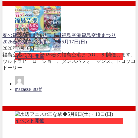
春の福島空港まつり
玉川村
福島空港
福島空港まつり
2026春の福島空港まつり◆5月17日(日)
2026年5月10日
福島空港にて、「2026春の福島空港まつり」を開催します。
イベント開催
ウルトラヒーローショー、ダンスパフォーマンス、トロッコ
ドーリー...
mazasse_staff
イベント開催