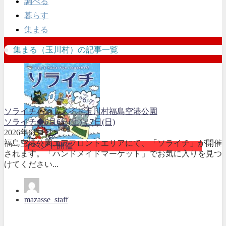
調べる
暮らす
集まる
集まる（玉川村）の記事一覧
ソライチ
ハンドメイド
玉川村
福島空港公園
ソライチ◆6月6日(土)・7日(日)
2026年6月1日
福島空港公園エアフロントエリアにて、「ソライチ」が開催
イベント開催
されます。「ハンドメイドマーケット」でお気に入りを見つ
けてください...
mazasse_staff