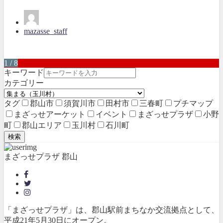
mazasse_staff
1 / 8
キーワード
カテゴリー
タグ
郡山市
須賀川市
田村市
三春町
プチマップ
まざっせアーケット
イベント
まざっせプラザ
小野
町
郡山エリア
玉川村
石川町
検索
まざっせプラザ 郡山
「まざっせプラザ」は、郡山駅前まちなか交流拠点として、
平成21年5月30日にオープン。