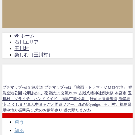
ホーム
石川エリア
玉川村
楽しむ（玉川村）
楽しむ（玉川村）
プチマップvol.9 遊歩道
プチマップvol2.「映画・ドラマ・ＣＭロケ地」
福
島空港公園
松明あかし
花
雛たま交流Party
古殿八幡神社例大祭
本宮市
玉
川村、ソライチ、ハンドメイド、福島空港公園、
行司ヶ滝遊歩道
流鏑馬
滝
ふくしまど真ん中まるごと周遊ツアー、森の駅yodge、玉川村、福島県
県中地方振興局
忠犬のお伊勢参り
道の駅たまかわ
買う
知る