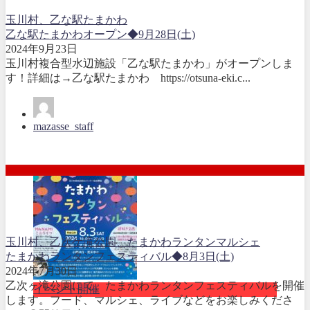
玉川村、乙な駅たまかわ
乙な駅たまかわオープン◆9月28日(土)
2024年9月23日
玉川村複合型水辺施設「乙な駅たまかわ」がオープンしま
す！詳細は→乙な駅たまかわ https://otsuna-eki.c...
mazasse_staff
玉川村、乙次ケ滝公園、たまかわランタンマルシェ
たまかわランタンフェスティバル◆8月3日(土)
2024年7月30日
乙次ヶ滝公園にて、たまかわランタンフェスティバルを開催
イベント開催
します。フード、マルシェ、ライブなどをお楽しみくださ