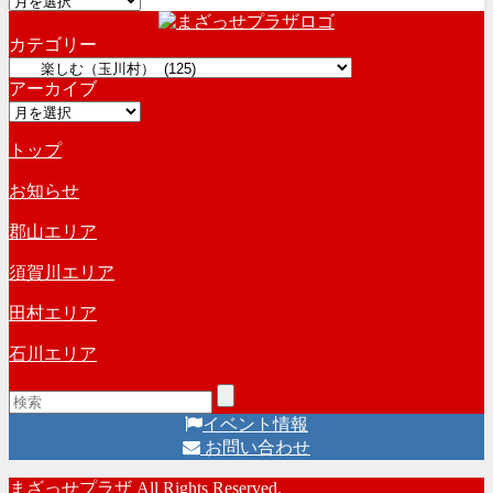
ー
カテゴリー
カ
カ
イ
アーカイブ
テ
ブ
ア
ゴ
ー
リ
トップ
カ
ー
イ
お知らせ
ブ
郡山エリア
須賀川エリア
田村エリア
石川エリア
イベント情報
お問い合わせ
まざっせプラザ All Rights Reserved.