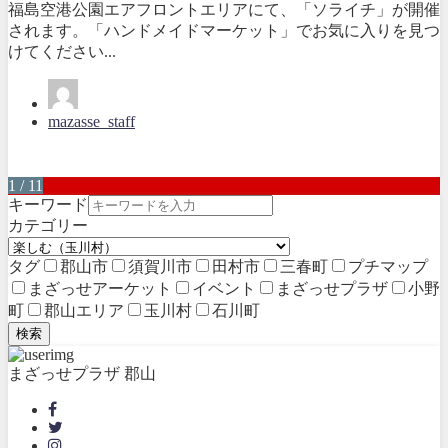
福島空港公園エアフロントエリアにて、「ソライチ」が開催
されます。「ハンドメイドマーケット」でお気に入りを見つ
けてください...
mazasse_staff
1 / 11
キーワード
カテゴリー
タグ
郡山市
須賀川市
田村市
三春町
プチマップ
まざっせアーケット
イベント
まざっせプラザ
小野
町
郡山エリア
玉川村
石川町
検索
まざっせプラザ 郡山