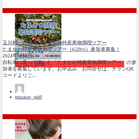
玉川村、自転車、たまかわ特産果物満喫ツアー
たまかわ特産果物満喫ツアー（6/29㈰）参加者募集！
2024年6月5日
自転車に乗って楽しむ「たまかわ特産果物満喫ツアー」の参
イベント開催
加者を募集しています。お申込み、お問合せは、チラシQR
コードよりご...
mazasse_staff