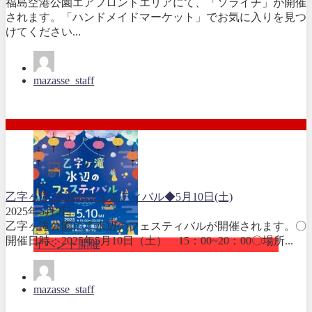
福島空港公園エアフロントエリアにて、「ソライチ」が開催
されます。「ハンドメイドマーケット」でお気に入りを見つ
けてください...
mazasse_staff
乙字ヶ滝 水辺のフェスティバル◆5月10日(土)
2025年5月2日
乙字ヶ滝公園にて水辺のフェスティバルが開催されます。〇
開催日時：2025年5月10日（土） 15：00~20：00〇場所...
イベント開催
mazasse_staff