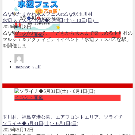
乙な駅たまかわ
水辺フェスat乙な駅
玉川村
水辺フェスat乙な駅◆5月9日(土)・10日(日)
2026年5月8日
乙な駅たまかわにて、子どもから大人まで楽しめる玉川村の
イベント開催
マルシェ＆アクティビティイベント「水辺フェスat乙な駅」
を開催しま...
mazasse_staff
イベント開催
玉川村、福島空港公園、エアフロントエリア、ソライチ
ソライチ◆5月31日(土)・6月1日(日)
2025年5月12日