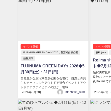
イベント開催
イベント開催
FUJINUMA GREEN DAYs 2026，藤沼湖自然公園
夜Rojima
須賀川市
Rojim
FUJINUMA GREEN DAYs 2026◆5
ト◆7月1
月30日(土)・31日(日)
須賀川市役所
路地deマー
自然豊かな藤沼湖自然公園を会場に、自然との共
夜Rojimaで
生をテーマにしたアウトドア複合イベント！アウ
トドアアクティビティのほか、地域...
mazasse_staff
2026年5月28日
2025年7月