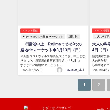
イベント開催
イベント開催
Rojimaすかがわの路地deマーケット
須賀川市
大人の科学展
※開催中止 Rojima すかがわの
大人の科学
路地deマーケット◆3月13日（日）
4日（日）
※新型コロナウィルス感染拡大につき、中止とな
須賀川市にあ
りました。須賀川市役所東側周辺で「Rojima
人の科学展」
すかがわの路地deマーケット...
ら出版されて
mazasse_staff
2022年2月27日
2021年3月
1
2
カテゴ