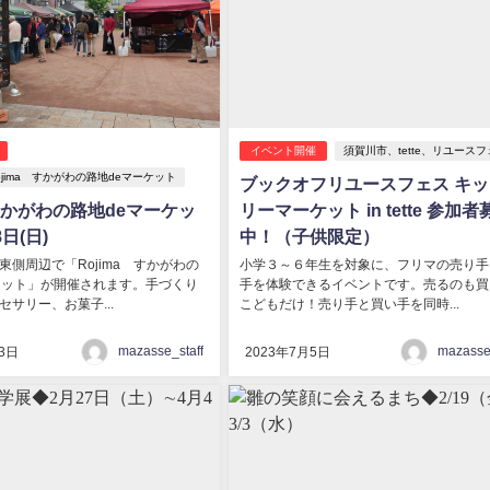
イベント開催
須賀川市、tette、リユース
jima すかがわの路地deマーケット
ブックオフリユースフェス キ
a すかがわの路地deマーケッ
リーマーケット in tette 参加者
日(日)
中！（子供限定）
東側周辺で「Rojima すかがわの
小学３～６年生を対象に、フリマの売り手
ケット」が開催されます。手づくり
手を体験できるイベントです。売るのも買
サリー、お菓子...
こどもだけ！売り手と買い手を同時...
mazasse_staff
mazasse_
3日
2023年7月5日