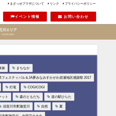
まざっせプラザについて
リンク
プライバシーポリシー
イベント情報
お問い合わせ
石川エリア
ISHIKAWA
体操
まちなか
フェスティバル＆JA夢みなみすかがわ岩瀬地区感謝祭 2017
灯篭
COGICOGI
ケット
森のともだち
道の駅ひらた
須賀川市釈迦堂川
自然
夏
賀川市釈迦堂川 全国花火大会