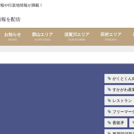
情報や行楽地情報が満載！
お知らせ
郡山エリア
須賀川エリア
田村エリア
NEWS
KORIYAMA
SUKAGAWA
TAMURA
）
がくとくん
すかがわ産業
レストラン
フリーマー
香留矛
第35回須