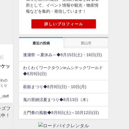
所として、イベント情報や観光・物産情
報などを集約・発信しています！
詳しいプロフィール
最近の投稿
郡山市
逢瀬祭 ～夏休み～◆8月15日(土)・16日(日)
ト
ーケッ
わくわくワークタウンinムシテックワールド
◆8月9日(日)
がわの
づくり
萩姫まつり◆8月9日(日)・10日(月)
staff
鬼の里納涼夏まつり◆8月13日（木）
土門拳の風貌◆8月8日(土)～10月12日(日)