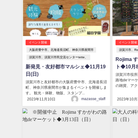
イベント開催
イベント開催
大阪府豊中市、北海道長沼町、神奈川県座間市
須賀川市、Ro
須賀川市、須賀川市民交流センターtette、
Rojim
新発見・友好都市マルシェ◆11月19
ト◆10月8
日(日)
須賀川市役所
路地deマー
須賀川市と友好都市の大阪府豊中市、北海道長沼
の雑貨、アクセ
町、神奈川県座間市が集まるイベントを開催しま
す。 観光・体験、物販、スタンプ...
mazasse_staff
2023年11月10日
2023年10月