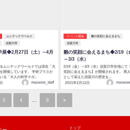
ムシテックワールド
イベント開催
雛の笑顔に会えるまち
須賀川市
須賀川市
展◆2月27日（土）∼4月
雛の笑顔に会えるまち◆2/19（
～3/3（水）
るムシテックワールドでは現在「大
2/19（金）～3/3（水）須賀川市街地にて
を開催しています。 学研プラスか
笑顔に会えるまち】が開催されます。 商
いる「大人の科学マガ...
として栄えた須賀川の歴史を...
mazasse_staff
mazasse_
7日
2021年2月12日
3
4
…
8
トップ
リー