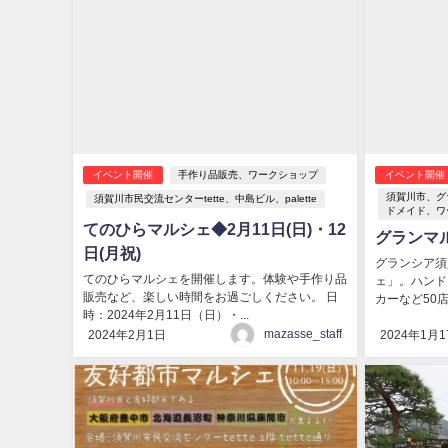
イベント開催
手作り品販売、ワークショップ
イベント開催
須賀川市、グ
須賀川市民交流センターtette、中島ビル、palette
ドメイド、ワ
てのひらマルシェ◆2月11日(日)・12
グランマル
日(月祝)
グランシア須
てのひらマルシェを開催します。体験や手作り品
ェ」。ハンド
販売など、楽しい時間をお過ごしください。 日
カーなど50店
時：2024年2月11日（日）・...
mazasse_staff
2024年2月1日
2024年1月1