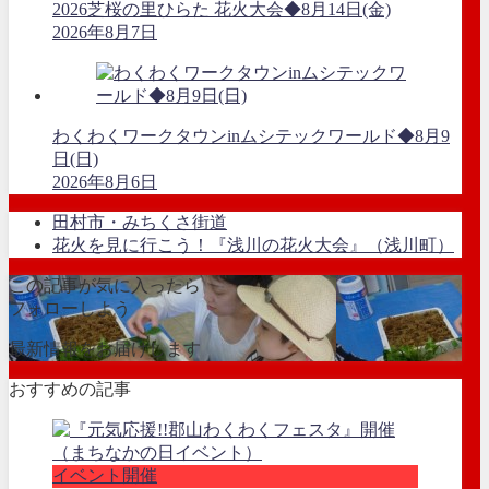
2026芝桜の里ひらた 花火大会◆8月14日(金)
2026年8月7日
わくわくワークタウンinムシテックワールド◆8月9
日(日)
2026年8月6日
田村市・みちくさ街道
花火を見に行こう！『浅川の花火大会』（浅川町）
この記事が気に入ったら
フォローしよう
最新情報をお届けします
おすすめの記事
イベント開催