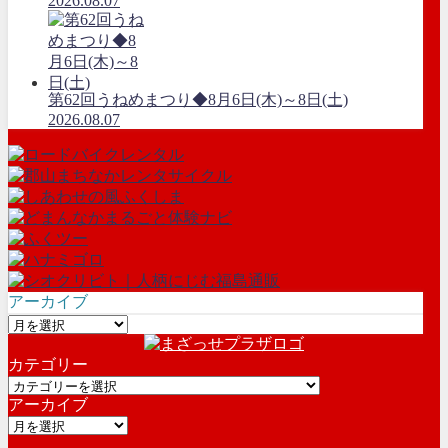
2026.08.07
第62回うねめまつり◆8月6日(木)～8日(土)
2026.08.07
アーカイブ
ア
ー
カテゴリー
カ
カ
イ
アーカイブ
テ
ブ
ア
ゴ
ー
リ