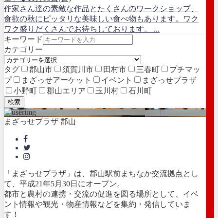
作家さん達の素敵な作品とたくさんのワークショップ、
食欲の秋にピッタリな美味しい食べ物もあります。ワク
ワク盛りだくさんでお待ちしております。 ...
キーワード
カテゴリー
タグ
郡山市
須賀川市
田村市
三春町
プチマッ
プ
まざっせアーケット
イベント
まざっせプラザ
小野町
郡山エリア
玉川村
石川町
検索
まざっせプラザ 郡山
「まざっせプラザ」は、郡山駅前まちなか交流拠点とし
て、平成21年5月30日にオープン。
都市と農村の連携・交流の促進を図る場所として、イベ
ント情報や観光・物産情報などを集約・発信していま
す！