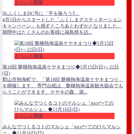
イベント開催
SLふくしまDC号に「手を振ろう‼」
4月1日からスタートした「ふくしまデスティネーション
キャンペーン」も残すところあとわずかとなりました。
期間中はたくさんのお客様に福島県を訪...
イベント開催
第18回 磐梯熱海温泉ケヤキまつり◆5月15日(日)～22日
(日)
郡山市熱海町で、「第18回 磐梯熱海温泉ケヤキまつり」
を開催します。 専門台紙は、磐梯熱海温泉観光協会でも
らうことができます。ケヤキの森、源...
イベント開催
みんなでつくるコトのマルシェ「toco*×てのひらマルシ
ェ」◆11月16日(日)