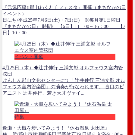
『元気応援!!郡山わくわくフェスタ』開催（まちなかの日
イベント）
日にち/平成25年7月6日(土)・7日(日) ※毎月第1日曜日
『まちなかの日』 時間/ 【6日】11：00～16：00 【7
日】10：00...
イベント開催
4月25日（木）◆辻井伸行 三浦文彰 オルフェウス室内管
弦団
けんしん郡山文化センターにて「辻井伸行 三浦文彰 オル
フェウス室内管楽団」の演奏が行なわれます。 盲目のピ
アニスト 辻井伸行、若き天才ヴァイ...
特集
逢瀬・大槻を歩いてみよう！『休石温泉 太田屋』
住 所/郡山市逢瀬町多田野字休石29 日帰り入浴/9：00～