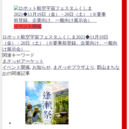
イベント開催
ロボット航空宇宙フェスタふくしま2021◆11月19日
（金）・20日（土）（※要事前登録、企業向け、一般向
け展示会）
関連キーワード
まざっせアーケット
イベント開催
,
お知らせ
,
まざっせプラザより
,
郡山まちな
か
の関連記事