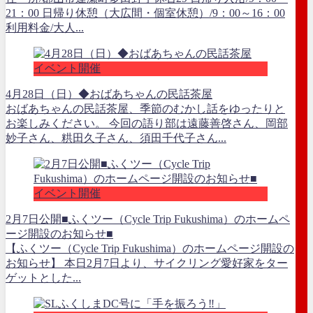
21：00 日帰り休憩（大広間・個室休憩）/9：00～16：00
利用料金/大人...
イベント開催
4月28日（日）◆おばあちゃんの民話茶屋
おばあちゃんの民話茶屋、季節のむかし話をゆったりと
お楽しみください。 今回の語り部は遠藤善啓さん、岡部
妙子さん、粠田久子さん、須田千代子さん...
イベント開催
2月7日公開■ふくツー（Cycle Trip Fukushima）のホームペ
ージ開設のお知らせ■
【ふくツー（Cycle Trip Fukushima）のホームページ開設の
お知らせ】 本日2月7日より、サイクリング愛好家をター
ゲットとした...