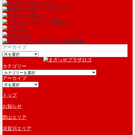
アーカイブ
ア
ー
カテゴリー
カ
カ
イ
アーカイブ
テ
ブ
ア
ゴ
ー
リ
トップ
カ
ー
イ
お知らせ
ブ
郡山エリア
須賀川エリア