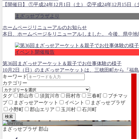
【開催日】 ①平成24年12月1日（土） ②平成24年12月15
まざっせプラザより
ホームページリニューアルのお知らせ
本日、ホームページをリニューアルしました。 今後、県中地
イベント開催報告
第36回まざっせアーケット＆親子でお仕事体験の様子
10月2日（日）のまざっせアーケットは、三穂田町から『福島
キーワード
カテゴリー
タグ
郡山市
須賀川市
田村市
三春町
プチマッ
プ
まざっせアーケット
イベント
まざっせプラザ
小野町
郡山エリア
玉川村
石川町
検索
まざっせプラザ 郡山