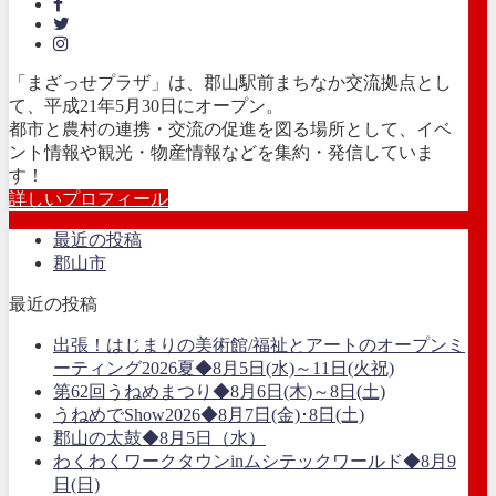
「まざっせプラザ」は、郡山駅前まちなか交流拠点とし
て、平成21年5月30日にオープン。
都市と農村の連携・交流の促進を図る場所として、イベ
ント情報や観光・物産情報などを集約・発信していま
す！
詳しいプロフィール
最近の投稿
郡山市
最近の投稿
出張！はじまりの美術館/福祉とアートのオープンミ
ーティング2026夏◆8月5日(水)～11日(火祝)
第62回うねめまつり◆8月6日(木)～8日(土)
うねめでShow2026◆8月7日(金)･8日(土)
郡山の太鼓◆8月5日（水）
わくわくワークタウンinムシテックワールド◆8月9
日(日)