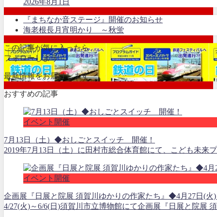
2026年8月1日
『まちなか音ステージ』開催のお知らせ
海老根長月宵明かり ～秋蛍
この記事が気に入ったら
フォローしよう
最新情報をお届けします
おすすめの記事
イベント開催
7月13日（土）◆おしごとスイッチ 開催！
2019年7月13日（土）に田村市総合体育館にて、こども未来
イベント開催
企画展『日展と院展 須賀川ゆかりの作家たち』◆4月27日(火)～
4/27(火)～6/6(日)須賀川市立博物館にて企画展『日展と院