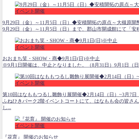
イベント開催
9月29日（金）～11月5日（日）◆安積開拓の原点～大槻原
9月29日（金）～11月5日（日）まで、郡山市開成館にて「
イベント開催
おおまち笑・SHOW・商◆9月1日(日)※中止
※9月1日開催は、中止となりました。（8月31日）9月1日（
イベント開催
第10回はなももつるし雛飾り展開催◆2月14日（日）~3月7日
ふねひきパーク2階イベントコートにて、はなもも会の皆さ
し...
イベント開催
『花育』 開催のお知らせ