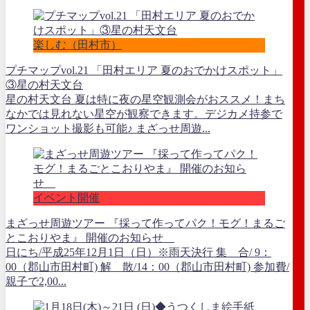
楽しむ（田村市）
プチマップvol.21 「田村エリア 夏のおでかけスポット」
③星の村天文台
星の村天文台 夏は特に夜の星空観測会がおススメ！まち
なかでは見れない星空が観察できます。デジカメ持参で
ワンショット撮影も可能♪ まざっせ周遊...
イベント開催
まざっせ周遊ツアー 『採って作ってパク！モグ！まるご
とこおりやま』 開催のお知らせ
日にち/平成25年12月1日（日）※雨天決行 集 合/ 9：
00（郡山市田村町) 解 散/14：00（郡山市田村町) 参加費/
親子で2,00...