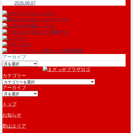
2026.08.07
アーカイブ
ア
ー
カテゴリー
カ
カ
イ
アーカイブ
テ
ブ
ア
ゴ
ー
リ
トップ
カ
ー
イ
お知らせ
ブ
郡山エリア