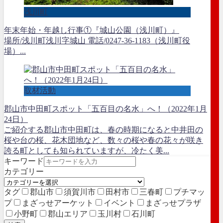
浅川町
年末年始・年越し行事①『城山公園（浅川町）』
場所/浅川町浅川字城山 電話/0247-36-1183（浅川町役
場）...
取材活動
郡山市中田町スポット「五百目の名水」へ！（2022年1月
24日）
ご紹介する郡山市中田町は、春の時期になると中井田の
桜や台の桜、花木団地など、数々の桜や春の花々が咲き
誇る町としても知られていますが、冷たく美...
キーワード
カテゴリー
タグ
郡山市
須賀川市
田村市
三春町
プチマッ
プ
まざっせアーケット
イベント
まざっせプラザ
小野町
郡山エリア
玉川村
石川町