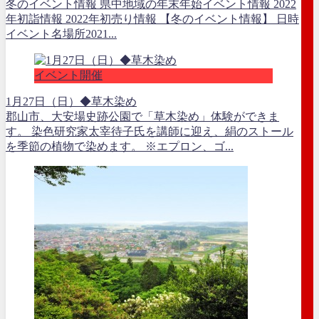
冬のイベント情報 県中地域の年末年始イベント情報 2022
年初詣情報 2022年初売り情報 【冬のイベント情報】 日時
イベント名場所2021...
イベント開催
1月27日（日）◆草木染め
郡山市、大安場史跡公園で「草木染め」体験ができま
す。 染色研究家太宰待子氏を講師に迎え、絹のストール
を季節の植物で染めます。 ※エプロン、ゴ...