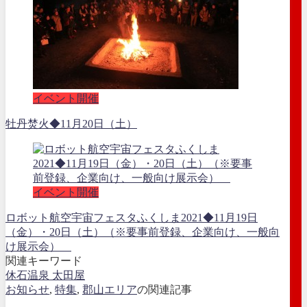
イベント開催
牡丹焚火◆11月20日（土）
イベント開催
ロボット航空宇宙フェスタふくしま2021◆11月19日
（金）・20日（土）（※要事前登録、企業向け、一般向
け展示会）
関連キーワード
休石温泉 太田屋
お知らせ
,
特集
,
郡山エリア
の関連記事