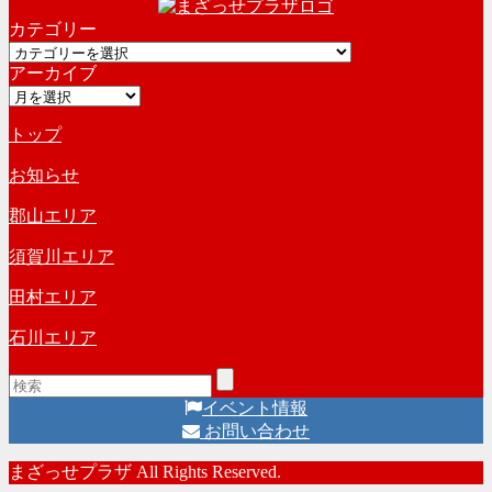
ー
カテゴリー
カ
カ
イ
アーカイブ
テ
ブ
ア
ゴ
ー
リ
トップ
カ
ー
イ
お知らせ
ブ
郡山エリア
須賀川エリア
田村エリア
石川エリア
イベント情報
お問い合わせ
まざっせプラザ All Rights Reserved.