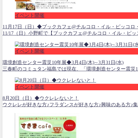
イベント開催
11月17日（日）◆ブックカフェ@チルコロ・イル・ピッコロ
11/17（日）小野町で【ブックカフェ@チルコロ・イル・ピ
イベント開催
環境創造センター震災10年展◆3月4日(木)∼3月31日(水)
三春町のコミュタン福島では現在、「環境創造センター震災10
イベント開催
8月20日（日）◆ウクレレないと！
ウクレレが好きな方♪フラダンスが好きな方♪興味のある方♪集