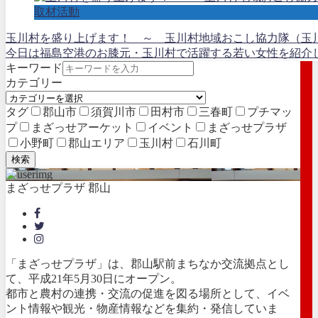
取材活動
玉川村を盛り上げます！ ～ 玉川村地域おこし協力隊（玉
今日は福島空港のお膝元・玉川村で活躍する若い女性を紹介しま
キーワード
カテゴリー
タグ
郡山市
須賀川市
田村市
三春町
プチマッ
プ
まざっせアーケット
イベント
まざっせプラザ
小野町
郡山エリア
玉川村
石川町
検索
まざっせプラザ 郡山
「まざっせプラザ」は、郡山駅前まちなか交流拠点とし
て、平成21年5月30日にオープン。
都市と農村の連携・交流の促進を図る場所として、イベ
ント情報や観光・物産情報などを集約・発信していま