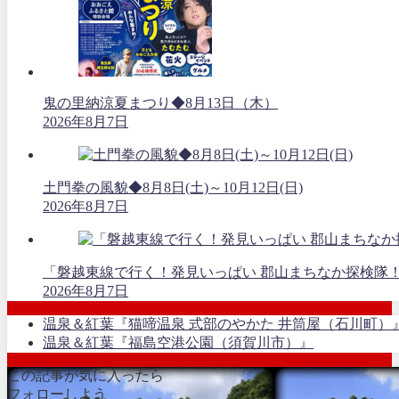
鬼の里納涼夏まつり◆8月13日（木）
2026年8月7日
土門拳の風貌◆8月8日(土)～10月12日(日)
2026年8月7日
「磐越東線で行く！発見いっぱい 郡山まちなか探検隊
2026年8月7日
温泉＆紅葉『猫啼温泉 式部のやかた 井筒屋（石川町）
温泉＆紅葉『福島空港公園（須賀川市）』
この記事が気に入ったら
フォローしよう