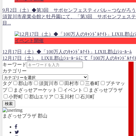
9月2日（土）◆第3回 サポセンフェスティバル～つながろ
須賀川市産業会館と牡丹園にて、「第3回 サポセンフェステ
目...
イベント開催
12月17日（土）◆「100万人のｷｬﾝﾄﾞﾙﾅｲﾄ」LIXIL郡山ｼｮｰﾙｰﾑ
12月17日（土）、LIXIL郡山ｼｮｰﾙｰﾑにて「100万人のｷｬﾝﾄﾞﾙﾅ
キーワード
カテゴリー
タグ
郡山市
須賀川市
田村市
三春町
プチマッ
プ
まざっせアーケット
イベント
まざっせプラザ
小野町
郡山エリア
玉川村
石川町
検索
まざっせプラザ 郡山