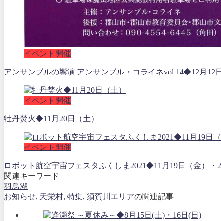
イベント開催
アンサンブルの響演 アンサンブル・コライネvol.14◆12月12
イベント開催
牡丹焚火◆11月20日（土）
イベント開催
ロボット航空宇宙フェスタふくしま2021◆11月19日（金
関連キーワード
羽鳥湖
お知らせ
,
天栄村
,
特集
,
須賀川エリア
の関連記事