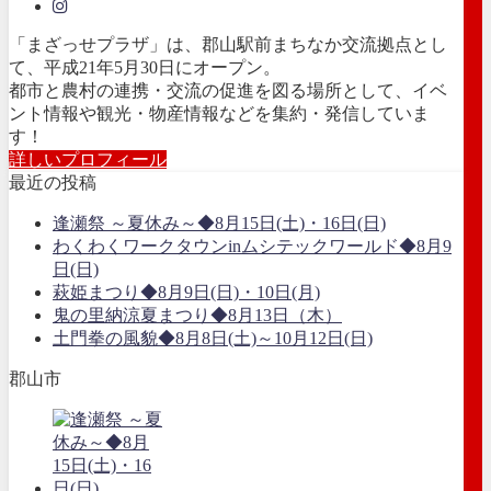
「まざっせプラザ」は、郡山駅前まちなか交流拠点とし
て、平成21年5月30日にオープン。
都市と農村の連携・交流の促進を図る場所として、イベ
ント情報や観光・物産情報などを集約・発信していま
す！
詳しいプロフィール
最近の投稿
逢瀬祭 ～夏休み～◆8月15日(土)・16日(日)
わくわくワークタウンinムシテックワールド◆8月9
日(日)
萩姫まつり◆8月9日(日)・10日(月)
鬼の里納涼夏まつり◆8月13日（木）
土門拳の風貌◆8月8日(土)～10月12日(日)
郡山市