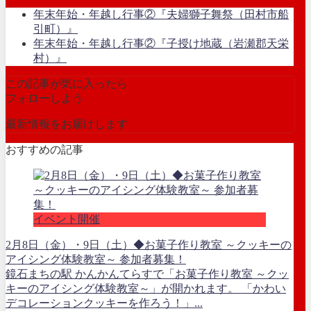
年末年始・年越し行事②『夫婦獅子舞祭（田村市船
引町）』
年末年始・年越し行事②『子授け地蔵（岩瀬郡天栄
村）』
この記事が気に入ったら
フォローしよう
最新情報をお届けします
おすすめの記事
イベント開催
2月8日（金）・9日（土）◆お菓子作り教室 ～クッキーの
アイシング体験教室～ 参加者募集！
鏡石まちの駅 かんかんてらすで「お菓子作り教室 ～クッ
キーのアイシング体験教室～」が開かれます。 「かわい
デコレーションクッキーを作ろう！」...