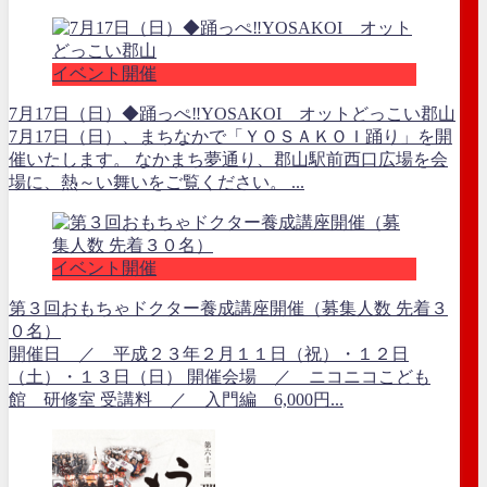
イベント開催
7月17日（日）◆踊っぺ‼YOSAKOI オットどっこい郡山
7月17日（日）、まちなかで「ＹＯＳＡＫＯＩ踊り」を開
催いたします。 なかまち夢通り、郡山駅前西口広場を会
場に、熱～い舞いをご覧ください。 ...
イベント開催
第３回おもちゃドクター養成講座開催（募集人数 先着３
０名）
開催日 ／ 平成２３年２月１１日（祝）・１２日
（土）・１３日（日） 開催会場 ／ ニコニコこども
館 研修室 受講料 ／ 入門編 6,000円...