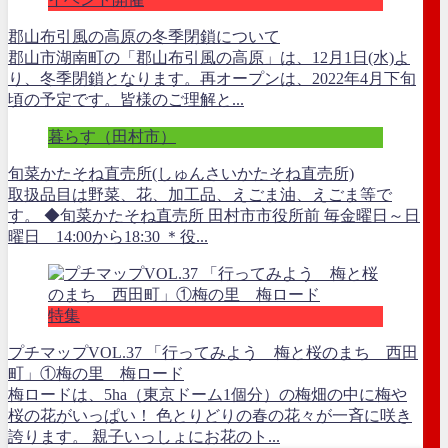
郡山布引風の高原の冬季閉鎖について
郡山市湖南町の「郡山布引風の高原」は、12月1日(水)よ
り、冬季閉鎖となります。再オープンは、2022年4月下旬
頃の予定です。皆様のご理解と...
暮らす（田村市）
旬菜かたそね直売所(しゅんさいかたそね直売所)
取扱品目は野菜、花、加工品、えごま油、えごま等で
す。 ◆旬菜かたそね直売所 田村市市役所前 毎金曜日～日
曜日 14:00から18:30 ＊役...
特集
プチマップVOL.37 「行ってみよう 梅と桜のまち 西田
町」①梅の里 梅ロード
梅ロードは、5ha（東京ドーム1個分）の梅畑の中に梅や
桜の花がいっぱい！ 色とりどりの春の花々が一斉に咲き
誇ります。 親子いっしょにお花のト...