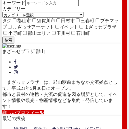
キーワード
カテゴリー
タグ
郡山市
須賀川市
田村市
三春町
プチマッ
プ
まざっせアーケット
イベント
まざっせプラザ
小野町
郡山エリア
玉川村
石川町
検索
まざっせプラザ 郡山
「まざっせプラザ」は、郡山駅前まちなか交流拠点とし
て、平成21年5月30日にオープン。
都市と農村の連携・交流の促進を図る場所として、イベ
ント情報や観光・物産情報などを集約・発信していま
す！
詳しいプロフィール
最近の投稿