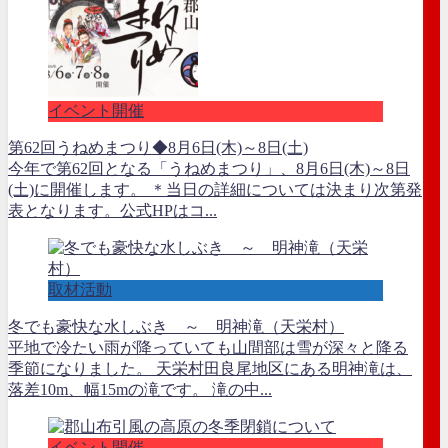
イベント開催
第62回うねめまつり◆8月6日(木)～8日(土)
今年で第62回となる「うねめまつり」、8月6日(木)～8日
(土)に開催します。 ＊当日の詳細については決まり次第発
表となります。公式HPはコ...
取材活動
冬でも豪快な水しぶき ～ 明神滝（天栄村）
平地で冷たい雨が降っていても山間部は雪が深々と降る
季節になりました。 天栄村田良尾地区にある明神滝は、
落差10m、幅15mの滝です。 滝の中...
イベント開催