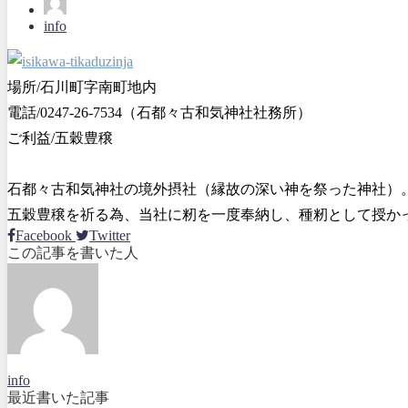
info
場所/石川町字南町地内
電話/0247-26-7534（石都々古和気神社社務所）
ご利益/五穀豊穣
石都々古和気神社の境外摂社（縁故の深い神を祭った神社）
五穀豊穣を祈る為、当社に籾を一度奉納し、種籾として授か
Facebook
Twitter
この記事を書いた人
info
最近書いた記事