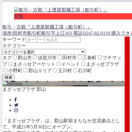
特集
船引・古殿『上濃屋製麺工場（船引町）』
場所/田村市船引町船引字上江103 電話/0247-82-0119 
キーワード
カテゴリー
タグ
郡山市
須賀川市
田村市
三春町
プチマッ
プ
まざっせアーケット
イベント
まざっせプラザ
小野町
郡山エリア
玉川村
石川町
検索
まざっせプラザ 郡山
「まざっせプラザ」は、郡山駅前まちなか交流拠点とし
て、平成21年5月30日にオープン。