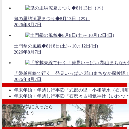
鬼の里納涼夏まつり◆8月13日（木）
2026年8月7日
土門拳の風貌◆8月8日(土)～10月12日(日)
2026年8月7日
「磐越東線で行く！発見いっぱい 郡山まちなか探検隊
2026年8月7日
年末年始・年越し行事②『式部の里・小和清水（石川町
年末年始・年越し行事②『石都々古和気神社【いわ つ つ
この記事が気に入ったら
フォローしよう
最新情報をお届けします