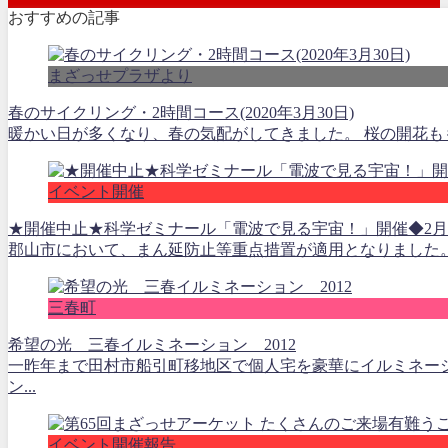
おすすめの記事
まざっせプラザより
春のサイクリング・2時間コース(2020年3月30日)
暖かい日が多くなり、春の気配がしてきました。 桜の開花もも
イベント開催
★開催中止★科学ゼミナール「電波で見る宇宙！」開催◆2月
郡山市において、まん延防止等重点措置が適用となりました。1
三春町
希望の光 三春イルミネーション 2012
一昨年まで田村市船引町移地区で個人宅を豪華にイルミネー
ン...
イベント開催報告