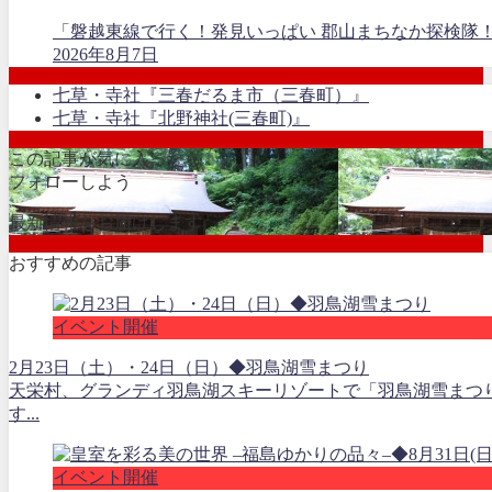
「磐越東線で行く！発見いっぱい 郡山まちなか探検隊
2026年8月7日
七草・寺社『三春だるま市（三春町）』
七草・寺社『北野神社(三春町)』
この記事が気に入ったら
フォローしよう
最新情報をお届けします
おすすめの記事
イベント開催
2月23日（土）・24日（日）◆羽鳥湖雪まつり
天栄村、グランディ羽鳥湖スキーリゾートで「羽鳥湖雪まつ
す...
イベント開催