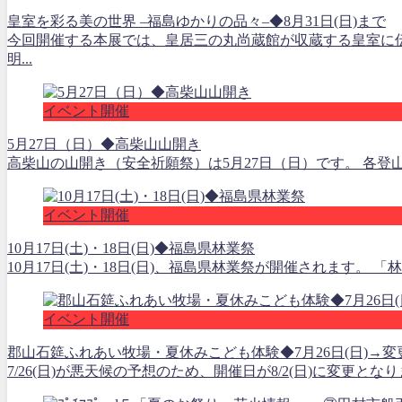
皇室を彩る美の世界 ‒福島ゆかりの品々‒◆8月31日(日)まで
今回開催する本展では、皇居三の丸尚蔵館が収蔵する皇室に
明...
イベント開催
5月27日（日）◆高柴山山開き
高柴山の山開き（安全祈願祭）は5月27日（日）です。 各登
イベント開催
10月17日(土)・18日(日)◆福島県林業祭
10月17日(土)・18日(日)、福島県林業祭が開催されます。
イベント開催
郡山石筵ふれあい牧場・夏休みこども体験◆7月26日(日)→変更
7/26(日)が悪天候の予想のため、開催日が8/2(日)に変更