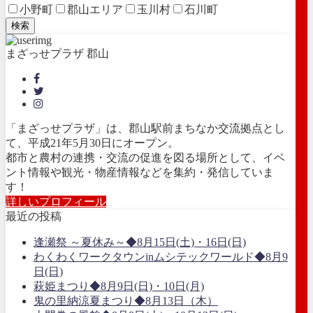
小野町
郡山エリア
玉川村
石川町
検索
まざっせプラザ 郡山
「まざっせプラザ」は、郡山駅前まちなか交流拠点とし
て、平成21年5月30日にオープン。
都市と農村の連携・交流の促進を図る場所として、イベ
ント情報や観光・物産情報などを集約・発信していま
す！
詳しいプロフィール
最近の投稿
逢瀬祭 ～夏休み～◆8月15日(土)・16日(日)
わくわくワークタウンinムシテックワールド◆8月9
日(日)
萩姫まつり◆8月9日(日)・10日(月)
鬼の里納涼夏まつり◆8月13日（木）