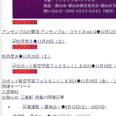
イベント開催
アンサンブルの響演 アンサンブル・コライネvol.14◆12月12
イベント開催
牡丹焚火◆11月20日（土）
イベント開催
ロボット航空宇宙フェスタふくしま2021◆11月19日（金
関連キーワード
八雲神社
お知らせ
,
三春町
,
特集
の関連記事