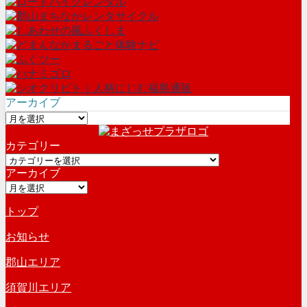
アーカイブ
ア
ー
カテゴリー
カ
カ
イ
アーカイブ
テ
ブ
ア
ゴ
ー
リ
トップ
カ
ー
イ
お知らせ
ブ
郡山エリア
須賀川エリア