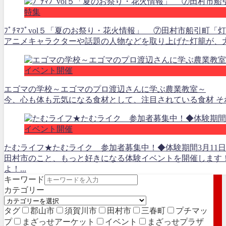
特集
ﾌﾟﾁﾏﾌﾟvol５「夏のお祭り・花火情報」 ⑦田村市船引町
アニメキャラクターや話題の人物などを取り上げた灯籠が、大滝根川
イベント開催
エゴマの学校～エゴマのプロ渡辺さんに学ぶ農業教室～
今、心も体も元気になる食材として、注目されている食材 それ
イベント開催
たむライフ★たむライク 参加者募集中！◆体験期間3月11日
田村市のこと、もっと好きになる体験イベントを開催します
よ！...
キーワード
カテゴリー
タグ
郡山市
須賀川市
田村市
三春町
プチマッ
プ
まざっせアーケット
イベント
まざっせプラザ