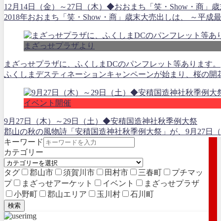
12月14日（金）～27日（木）◆おおまち「笑・Show・商」
2018年おおまち「笑・Show・商」歳末大売出しは、 ～平
まざっせプラザより
まざっせプラザに、ふくしまDCのパンフレット等あります。
ふくしまデスティネーションキャンペーンが始まり、桜の開花と共
イベント開催
9月27日（木）～29日（土）◆安積国造神社秋季例大祭
郡山の秋の風物詩「安積国造神社秋季例大祭」が、9月27日（木
キーワード
カテゴリー
タグ
郡山市
須賀川市
田村市
三春町
プチマッ
プ
まざっせアーケット
イベント
まざっせプラザ
小野町
郡山エリア
玉川村
石川町
検索