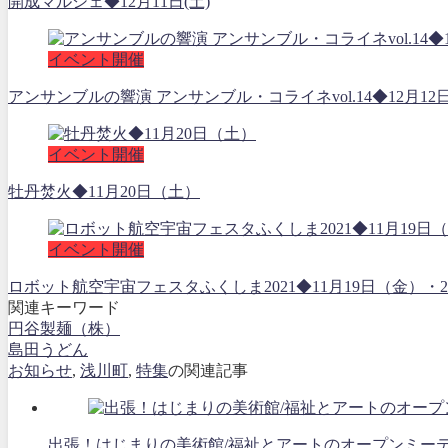
開成マルシェ◆12月11日(土)
イベント開催
アンサンブルの響演 アンサンブル・コライネvol.14◆12月12
イベント開催
牡丹焚火◆11月20日（土）
イベント開催
ロボット航空宇宙フェスタふくしま2021◆11月19日（金
関連キーワード
円谷製麺（株）
島田うどん
お知らせ
,
浅川町
,
特集
の関連記事
出張！はじまりの美術館/福祉とアートのオープンミーティング