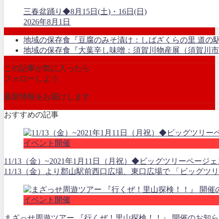
三春盆踊り◆8月15日(土)・16日(日)
2026年8月1日
地域の保存食『豆腐のみそ漬け：しばざくらの里 道の
地域の保存食『大葉辛し味噌：須賀川物産展（須賀川市
この記事が気に入ったら
フォローしよう
最新情報をお届けします
おすすめの記事
イベント開催
11/13（金）~2021年1月11日（月祝）◆ビッグツリーページェ
11/13（金）より郡山駅前西口広場、東口広場で 「ビッグツリ
イベント開催
まざっせ周遊ツアー 『行くぜ！里山探検！！』 開催のお知