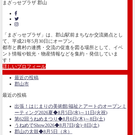
まざっせプラザ 郡山
「まざっせプラザ」は、郡山駅前まちなか交流拠点とし
て、平成21年5月30日にオープン。
都市と農村の連携・交流の促進を図る場所として、イベ
ント情報や観光・物産情報などを集約・発信していま
す！
詳しいプロフィール
最近の投稿
郡山市
最近の投稿
出張！はじまりの美術館/福祉とアートのオープンミ
ーティング2026夏◆8月5日(水)～11日(火祝)
第62回うねめまつり◆8月6日(木)～8日(土)
うねめでShow2026◆8月7日(金)･8日(土)
郡山の太鼓◆8月5日（水）