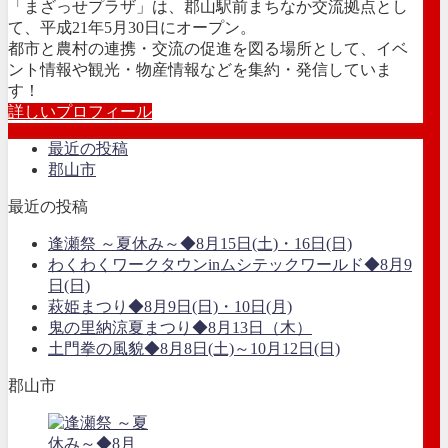
「まざっせプラザ」は、郡山駅前まちなか交流拠点とし
て、平成21年5月30日にオープン。
都市と農村の連携・交流の促進を図る場所として、イベ
ント情報や観光・物産情報などを集約・発信していま
す！
詳しいプロフィール
最近の投稿
郡山市
最近の投稿
逢瀬祭 ～夏休み～◆8月15日(土)・16日(日)
わくわくワークタウンinムシテックワールド◆8月9
日(日)
萩姫まつり◆8月9日(日)・10日(月)
鬼の里納涼夏まつり◆8月13日（木）
土門拳の風貌◆8月8日(土)～10月12日(日)
郡山市