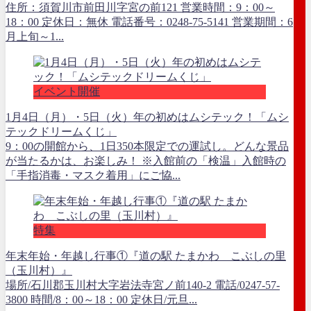
住所：須賀川市前田川字宮の前121 営業時間：9：00～
18：00 定休日：無休 電話番号：0248-75-5141 営業期間：6
月上旬～1...
イベント開催
1月4日（月）・5日（火）年の初めはムシテック！「ムシ
テックドリームくじ」
9：00の開館から、1日350本限定での運試し。どんな景品
が当たるかは、お楽しみ！ ※入館前の「検温」入館時の
「手指消毒・マスク着用」にご協...
特集
年末年始・年越し行事①『道の駅 たまかわ こぶしの里
（玉川村）』
場所/石川郡玉川村大字岩法寺宮ノ前140-2 電話/0247-57-
3800 時間/8：00～18：00 定休日/元旦...