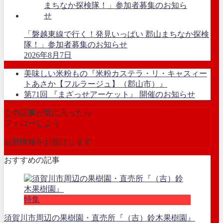
「磐越東線で行く！発見いっぱい 郡山まちなか探検
隊！」参加者募集のお知らせ
2026年8月7日
美味しい米粉もの『米粉カステラ・リ・キャスィー
トあさか【フルラージュ】（郡山市）』
第71回 『まざっせアーケット』 開催のお知らせ
この記事が気に入ったら
フォローしよう
最新情報をお届けします
おすすめの記事
特集
須賀川市周辺の果樹園・直売所『（吉）鈴木果樹園』