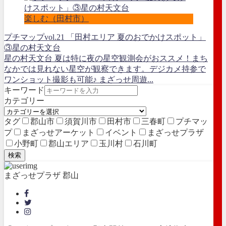
楽しむ（田村市）
プチマップvol.21 「田村エリア 夏のおでかけスポット」
③星の村天文台
星の村天文台 夏は特に夜の星空観測会がおススメ！まち
なかでは見れない星空が観察できます。デジカメ持参で
ワンショット撮影も可能♪ まざっせ周遊...
キーワード
カテゴリー
タグ
郡山市
須賀川市
田村市
三春町
プチマッ
プ
まざっせアーケット
イベント
まざっせプラザ
小野町
郡山エリア
玉川村
石川町
検索
まざっせプラザ 郡山