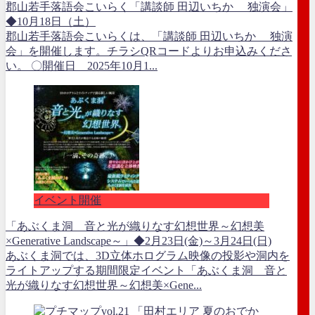
郡山若手落語会こいらく「講談師 田辺いちか 独演会」
◆10月18日（土）
郡山若手落語会こいらくは、「講談師 田辺いちか 独演
会」を開催します。チラシQRコードよりお申込みくださ
い。 〇開催日 2025年10月1...
イベント開催
「あぶくま洞 音と光が織りなす幻想世界～幻想美
×Generative Landscape～」◆2月23日(金)～3月24日(日)
あぶくま洞では、3D立体ホログラム映像の投影や洞内を
ライトアップする期間限定イベント「あぶくま洞 音と
光が織りなす幻想世界～幻想美×Gene...