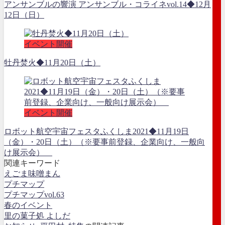
アンサンブルの響演 アンサンブル・コライネvol.14◆12月
12日（日）
イベント開催
牡丹焚火◆11月20日（土）
イベント開催
ロボット航空宇宙フェスタふくしま2021◆11月19日
（金）・20日（土）（※要事前登録、企業向け、一般向
け展示会）
関連キーワード
えごま味噌まん
プチマップ
プチマップvol.63
春のイベント
里の菓子処 よしだ