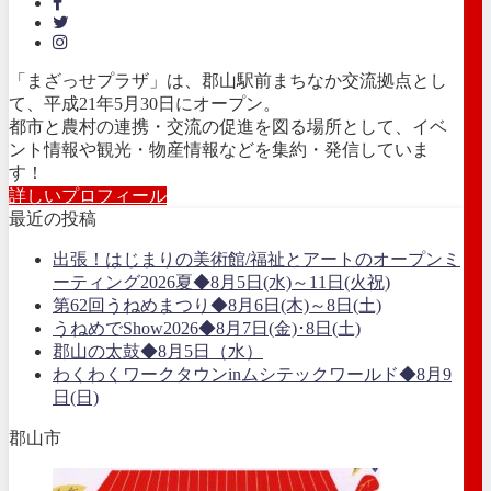
「まざっせプラザ」は、郡山駅前まちなか交流拠点とし
て、平成21年5月30日にオープン。
都市と農村の連携・交流の促進を図る場所として、イベ
ント情報や観光・物産情報などを集約・発信していま
す！
詳しいプロフィール
最近の投稿
出張！はじまりの美術館/福祉とアートのオープンミ
ーティング2026夏◆8月5日(水)～11日(火祝)
第62回うねめまつり◆8月6日(木)～8日(土)
うねめでShow2026◆8月7日(金)･8日(土)
郡山の太鼓◆8月5日（水）
わくわくワークタウンinムシテックワールド◆8月9
日(日)
郡山市