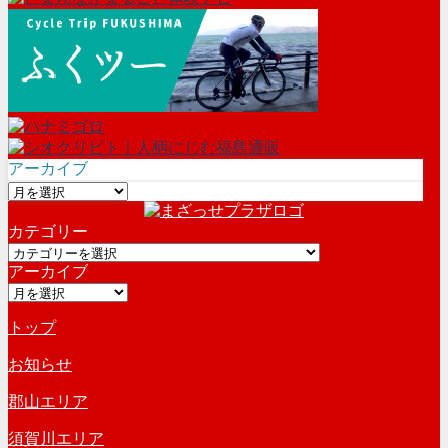
アーカイブ
ア
ー
カテゴリー
カ
カ
イ
アーカイブ
テ
ブ
ア
ゴ
ー
リ
トップ
カ
ー
イ
お知らせ
ブ
郡山エリア
須賀川エリア