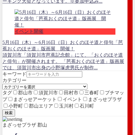
ーキング大会となっています。※参加申込み...
イベント開催
5月16日（木）～6月16日（日）おくのほそ道と俳句「芭
蕉おくのほそ道」版画展 開催！
須賀川市「須賀川市芭蕉記念館」にて、「おくのほそ道
と俳句」が開催されます。 「芭蕉おくのほそ道」版画展
では、須賀川市出身の小野塚虎男氏が制作...
キーワード
カテゴリー
タグ
郡山市
須賀川市
田村市
三春町
プチマッ
プ
まざっせアーケット
イベント
まざっせプラザ
小野町
郡山エリア
玉川村
石川町
検索
まざっせプラザ 郡山