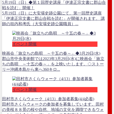
5月19日（日）◆第１回歴史講座「伊達正宗文書に郡山合
戦を読む」開催！
5月19日（日）に大安場史跡公園にて、第一回歴史講座
「伊達正宗文書に郡山合戦を読む」が開催されます。 講
師の垣内和考氏（大安場史跡公園職員）...
イベント開催
映画会「旅立ちの島唄 ～十五の春～」◆3月29日(水)
郡山市中央美術館では2023年3月29日(水)に映画会「旅立
ちの島唄 ～十五の春～」を上映いたします。◇ストー
リー沖縄本島から東へ360キロ...
イベント開催
田村市さくらウォーク（4/13）参加者募集(4/4必着)
田村市さくらウォークの参加者を募集しています。田村
の美桜８８景の桜や自然、地域の文化を満喫できるウォ