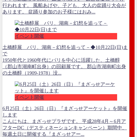
行われます。 風船あげや、子ども、大人の盆踊り大会が
あります。 盆踊り参加のお子様にはおみ...
イベント開催
土橋醇展 パリ、湖南－幻想を追って－◆10月22日(日)ま
で
1950年代と1960年代にパリを中心に活躍した、土橋醇
（郡山市湖南町出身）の回顧展です。 郡山市湖南町出身
の土橋醇（1909-1978）没...
イベント開催
6月25日（土）26日（日）『まざっせアーケット』を開催
します
こんにちは、まざっせプラザです。 平成28年4月～6月ア
フターDC（デスティネーションキャンペーン）期間中、
毎週土日に開催する『まざっせアー...