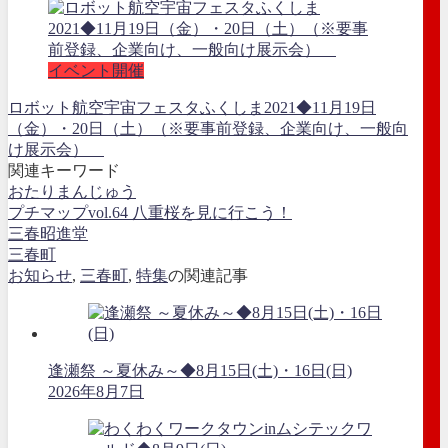
イベント開催
ロボット航空宇宙フェスタふくしま2021◆11月19日
（金）・20日（土）（※要事前登録、企業向け、一般向
け展示会）
関連キーワード
おたりまんじゅう
プチマップvol.64 八重桜を見に行こう！
三春昭進堂
三春町
お知らせ
,
三春町
,
特集
の関連記事
逢瀬祭 ～夏休み～◆8月15日(土)・16日(日)
2026年8月7日