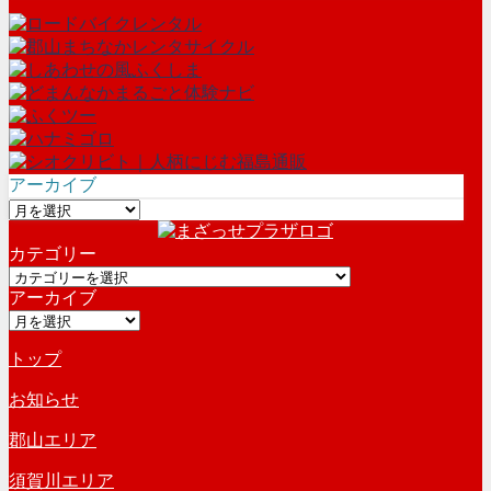
アーカイブ
ア
ー
カテゴリー
カ
カ
イ
アーカイブ
テ
ブ
ア
ゴ
ー
リ
トップ
カ
ー
イ
お知らせ
ブ
郡山エリア
須賀川エリア