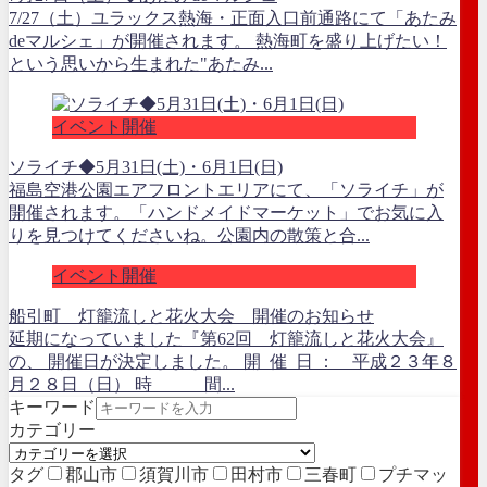
7/27（土）ユラックス熱海・正面入口前通路にて「あたみ
deマルシェ」が開催されます。 熱海町を盛り上げたい！
という思いから生まれた"あたみ...
イベント開催
ソライチ◆5月31日(土)・6月1日(日)
福島空港公園エアフロントエリアにて、「ソライチ」が
開催されます。「ハンドメイドマーケット」でお気に入
りを見つけてくださいね。公園内の散策と合...
イベント開催
船引町 灯籠流しと花火大会 開催のお知らせ
延期になっていました『第62回 灯籠流しと花火大会』
の、 開催日が決定しました。 開 催 日 ： 平成２３年８
月２８日（日） 時 間...
キーワード
カテゴリー
タグ
郡山市
須賀川市
田村市
三春町
プチマッ