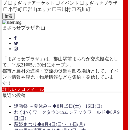
プ
まざっせアーケット
イベント
まざっせプラザ
小野町
郡山エリア
玉川村
石川町
検索
まざっせプラザ 郡山
「まざっせプラザ」は、郡山駅前まちなか交流拠点とし
て、平成21年5月30日にオープン。
都市と農村の連携・交流の促進を図る場所として、イベ
ント情報や観光・物産情報などを集約・発信していま
す！
詳しいプロフィール
最近の投稿
逢瀬祭 ～夏休み～◆8月15日(土)・16日(日)
わくわくワークタウンinムシテックワールド◆8月9
日(日)
萩姫まつり◆8月9日(日)・10日(月)