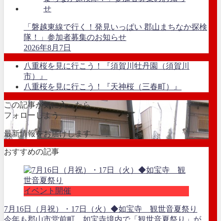
「磐越東線で行く！発見いっぱい 郡山まちなか探検
隊！」参加者募集のお知らせ
2026年8月7日
八重桜を見に行こう！『須賀川牡丹園（須賀川
市）』
八重桜を見に行こう！『天神桜（三春町）』
この記事が気に入ったら
フォローしよう
最新情報をお届けします
おすすめの記事
イベント開催
7月16日（月祝）・17日（火）◆如宝寺 観世音夏祭り
今年も郡山市堂前町、如宝寺境内で「観世音夏祭り」が