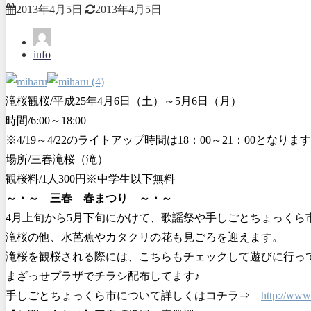
2013年4月5日
2013年4月5日
info
滝桜観桜/平成25年4月6日（土）～5月6日（月）
時間/6:00～18:00
※4/19～4/22のライトアップ時間は18：00～21：00とな
場所/三春滝桜（滝）
観桜料/1人300円※中学生以下無料
～・～ 三春 春まつり ～・～
4月上旬から5月下旬にかけて、歌謡祭や手しごとちょっくら
滝桜の他、水芭蕉やカタクリの花も見ごろを迎えます。
滝桜を観桜される際には、こちらもチェックして遊びに行っ
まざっせプラザでチラシ配布してます♪
手しごとちょっくら市について詳しくはコチラ⇒
http://ww