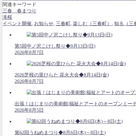
関連キーワード
三春 春まつり
滝桜
イベント開催
,
お知らせ
,
三春町
,
楽しむ（三春町）
,
知る（三
第5回中ノ沢こけし祭り◆9月13日(日)
2026年8月7日
2026芝桜の里ひらた 花火大会◆8月14日(金)
2026年8月7日
出張！はじまりの美術館/福祉とアートのオープンミーティング
2026年8月5日
第62回うねめまつり◆8月6日(木)～8日(土)