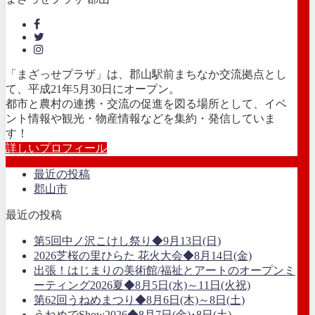
「まざっせプラザ」は、郡山駅前まちなか交流拠点とし
て、平成21年5月30日にオープン。
都市と農村の連携・交流の促進を図る場所として、イベ
ント情報や観光・物産情報などを集約・発信していま
す！
詳しいプロフィール
最近の投稿
郡山市
最近の投稿
第5回中ノ沢こけし祭り◆9月13日(日)
2026芝桜の里ひらた 花火大会◆8月14日(金)
出張！はじまりの美術館/福祉とアートのオープンミ
ーティング2026夏◆8月5日(水)～11日(火祝)
第62回うねめまつり◆8月6日(木)～8日(土)
うねめでShow2026◆8月7日(金)･8日(土)