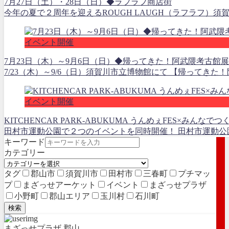
7月27日（土）・28日（日）◆ラフラフ商店街
今年の夏で２周年を迎えるROUGH LAUGH（ラフラフ）須賀
イベント開催
7月23日（木）～9月6日（日）◆帰ってきた！阿武隈考古館展
7/23（木）～9/6（日）須賀川市立博物館にて 【帰ってき
イベント開催
KITCHENCAR PARK-ABUKUMA うんめぇFES×みんなで
田村市運動公園で２つのイベントを同時開催！ 田村市運動公園で
キーワード
カテゴリー
タグ
郡山市
須賀川市
田村市
三春町
プチマッ
プ
まざっせアーケット
イベント
まざっせプラザ
小野町
郡山エリア
玉川村
石川町
検索
まざっせプラザ 郡山