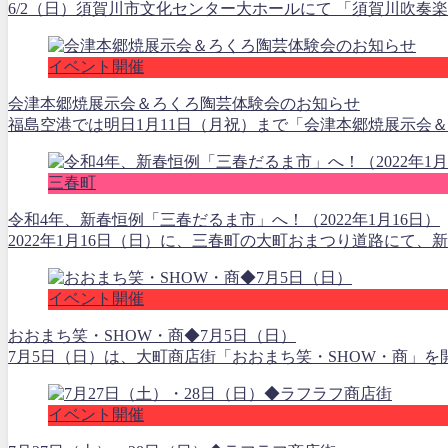
6/2（日）須賀川市文化センター大ホールにて 「須賀川吹奏楽団
イベント開催
会津本郷焼展示会＆ろくろ陶芸体験会のお知らせ
福島空港では明日1月11日（月祝）まで「会津本郷焼展示会＆
三春町
令和4年、新春恒例「三春だるま市」へ！（2022年1月16日）
2022年1月16日（日）に、三春町の大町おまつり道路にて
イベント開催
おおまち笑・SHOW・商◆7月5日（日）
7月5日（日）は、大町商店街「おおまち笑・SHOW・商」を
イベント開催