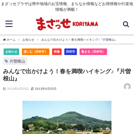
まざっせプラザは県中地域のお宝情報、まちなか情報などお得情報や行楽地
情報が満載！
ホーム
お知らせ
みんなで出かけよう！春を満喫ハイキング♪『片曽根山』
お知らせ
楽しむ（田村市）
特集
田村市
集まる（田村市）
片曽根山
みんなで出かけよう！春を満喫ハイキング♪『片曽
根山』
2013年4月25日
2013年4月25日