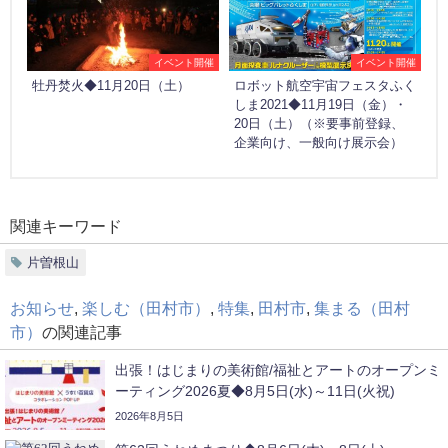
イベント開催
イベント開催
牡丹焚火◆11月20日（土）
ロボット航空宇宙フェスタふく
しま2021◆11月19日（金）・
20日（土）（※要事前登録、
企業向け、一般向け展示会）
関連キーワード
片曽根山
お知らせ
,
楽しむ（田村市）
,
特集
,
田村市
,
集まる（田村
市）
の関連記事
出張！はじまりの美術館/福祉とアートのオープンミ
ーティング2026夏◆8月5日(水)～11日(火祝)
2026年8月5日