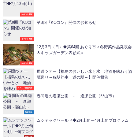
イベント開催
第8回『KOコン』開催のお知らせ
イベント開催
12月3日（日）◆第64回 あぐり市＜冬野菜作品発表会
＆キッズガーデン表彰式＞
イベント開催
周遊ツアー【福島のおいしい米と水 地酒を味わう酒
蔵巡り～各駅停車 道の駅～】開催報告
イベント開催報告
春間近の逢瀬公園 ～ 逢瀬公園（郡山市）
取材活動
ムシテックワールド◆2月上旬～4月上旬プログラム
須賀川市