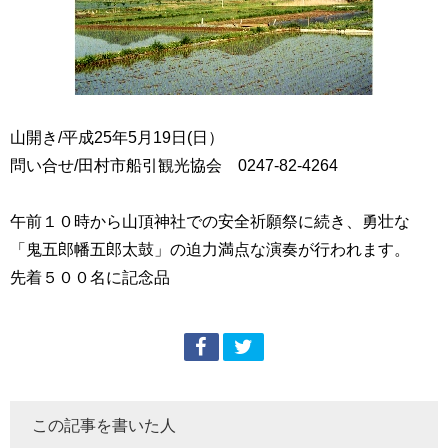
山開き/平成25年5月19日(日）
問い合せ/田村市船引観光協会 0247-82-4264
午前１０時から山頂神社での安全祈願祭に続き、勇壮な
「鬼五郎幡五郎太鼓」の迫力満点な演奏が行われます。
先着５００名に記念品
この記事を書いた人