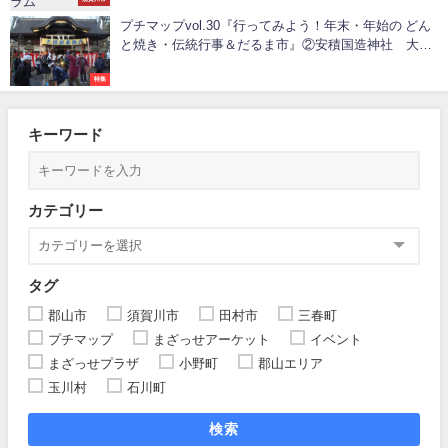
プチマップvol.30『行ってみよう！年末・年始の どん
と焼き・伝統行事＆だるま市』②安積国造神社 大鏡
餅奉納式（郡山市清水台）
特集
キーワード
カテゴリー
タグ
郡山市
須賀川市
田村市
三春町
プチマップ
まざっせアーケット
イベント
まざっせプラザ
小野町
郡山エリア
玉川村
石川町
検索