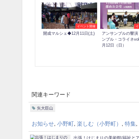
イベント開催
イ
開成マルシェ◆12月11日(土)
アンサンブルの響演
ンブル・コライネvol.
月12日（日）
関連キーワード
矢大臣山
お知らせ
,
小野町
,
楽しむ（小野町）
,
特集
,
出張！はじまりの美術館/福祉と