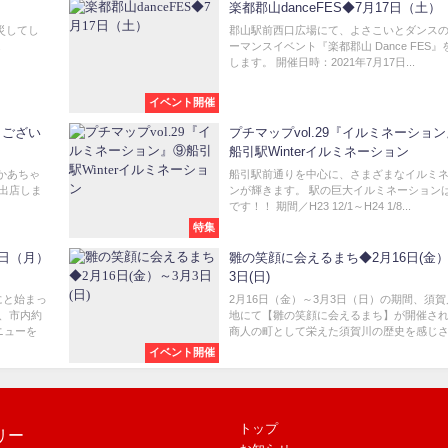
楽都郡山danceFES◆7月17日（土）
災してし
郡山駅前西口広場にて、よさこいとダンス
.
ーマンスイベント『楽都郡山 Dance FES』
します。 開催日時：2021年7月17日...
イベント開催
うござい
プチマップvol.29『イルミネーショ
船引駅Winterイルミネーション
かあちゃ
船引駅前通りを中心に、さまざまなイルミ
が出店しま
ンが輝きます。 駅の巨大イルミネーション
です！！ 期間／H23 12/1～H24 1/8...
特集
1日（月）
雛の笑顔に会えるまち◆2月16日(金）
3日(日)
にと始まっ
2月16日（金）～3月3日（日）の期間、須
、市内約
地にて【雛の笑顔に会えるまち】が開催さ
ニューを
商人の町として栄えた須賀川の歴史を感じさせ
イベント開催
トップ
リー