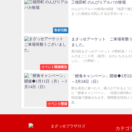
三穂田町 のんびりアルパカ牧場
のんびりアルパカ牧場の経緯 『地震で被
まった地域を元気にするお手伝いを！』..
取材活動
まざっせアーケット ご来場有難
ました。
第33回まざっせアーケット 小野町発！！
んのまごころ市 （販売） おのいちさん
した。（小野町）...
イベント開催報告
「鯉食キャンペーン」開催◆1月1
～3月14日（日）
鯉を身近に食べたり、購入ができるよう
た「鯉食キャンペーン」。待望の第6弾が
80店舗で開催されます。期間限定特別メ
楽...
イベント開催
カテゴ