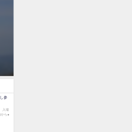
いし参
。 入場
)から●