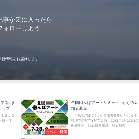
記事が気に入ったら
フォローしよう
最新情報をお届けします
学部×ま
全国田んぼアートサミットinかがみ
ョップ
加者募集
 １８：３
※6月17日(金)より参加者募集いたします
大町一丁
整理券の配布●配布日時 2022年6月17日(金
配布場所 鏡石町産業課 鏡石町図...
イベント開催