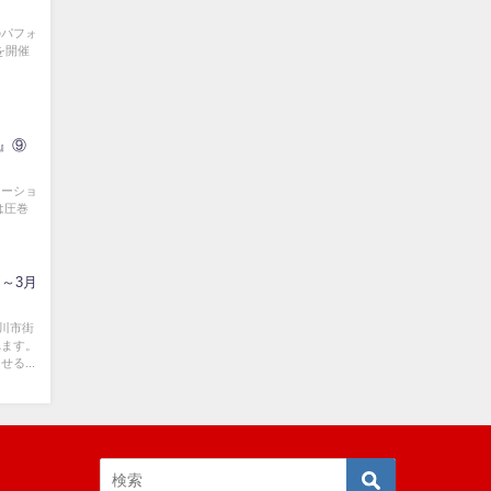
のパフォ
を開催
ン』⑨
ネーショ
は圧巻
～3月
賀川市街
れます。
る...