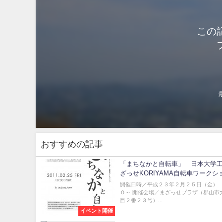
この
おすすめの記事
「まちなかと自転車」 日本大学工
ざっせKORIYAMA自転車ワークシ
開催日時／平成２３年２月２５日（金）
０～ 開催会場／まざっせプラザ（郡山市
目２番２３号）...
イベント開催