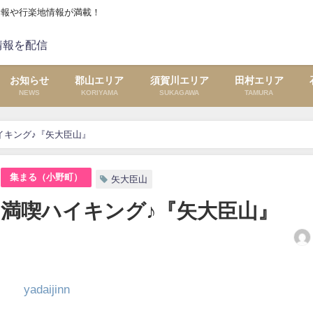
情報や行楽地情報が満載！
お知らせ
郡山エリア
須賀川エリア
田村エリア
NEWS
KORIYAMA
SUKAGAWA
TAMURA
イキング♪『矢大臣山』
集まる（小野町）
矢大臣山
満喫ハイキング♪『矢大臣山』