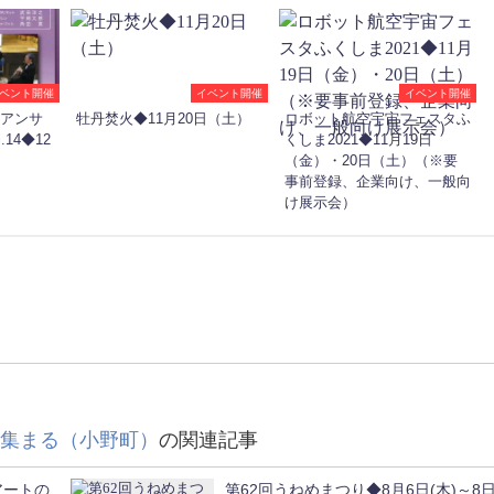
ベント開催
イベント開催
イベント開催
 アンサ
牡丹焚火◆11月20日（土）
ロボット航空宇宙フェスタふ
14◆12
くしま2021◆11月19日
（金）・20日（土）（※要
事前登録、企業向け、一般向
け展示会）
集まる（小野町）
の関連記事
アートの
第62回うねめまつり◆8月6日(木)～8