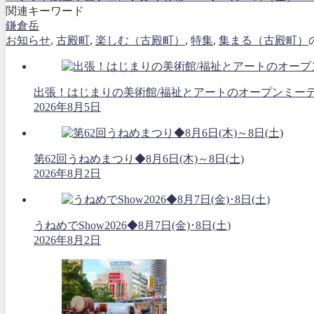
関連キーワード
鎌倉岳
お知らせ
,
古殿町
,
楽しむ（古殿町）
,
特集
,
集まる（古殿町）
出張！はじまりの美術館/福祉とアートのオープンミーティング
2026年8月5日
第62回うねめまつり◆8月6日(木)～8日(土)
2026年8月2日
うねめでShow2026◆8月7日(金)･8日(土)
2026年8月2日