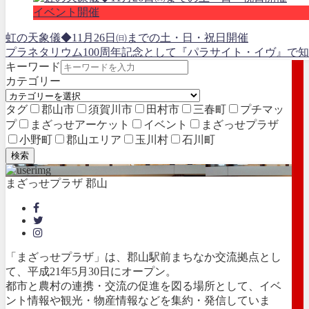
イベント開催
虹の天象儀◆11月26日㈰までの土・日・祝日開催
プラネタリウム100周年記念として『パラサイト・イヴ』で知
キーワード
カテゴリー
タグ
郡山市
須賀川市
田村市
三春町
プチマッ
プ
まざっせアーケット
イベント
まざっせプラザ
小野町
郡山エリア
玉川村
石川町
検索
まざっせプラザ 郡山
「まざっせプラザ」は、郡山駅前まちなか交流拠点とし
て、平成21年5月30日にオープン。
都市と農村の連携・交流の促進を図る場所として、イベ
ント情報や観光・物産情報などを集約・発信していま