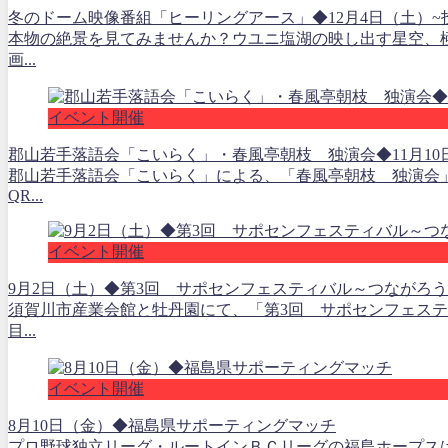
冬のドーム映像番組「ヒーリングアース」◆12月4日（土）~
本物の絶景を見てみませんか？ウユニ塩湖の映し出す星空、極
画...
イベント開催
郡山若手落語会「こいらく」・春風亭朝枝 独演会◆11月10日
郡山若手落語会「こいらく」による、「春風亭朝枝 独演会
QR...
イベント開催
9月2日（土）◆第3回 サポセンフェスティバル～つながろ
須賀川市産業会館と牡丹園にて、「第3回 サポセンフェステ
目...
イベント開催
8月10日（金）◆福島県サポーティングマッチ
プロ野球独立リーグ・ルートインＢＣリーグの福島ホープス