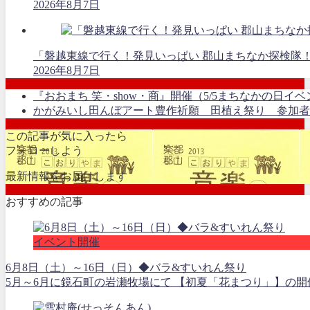
2026年8月7日
「磐越東線で行く！発見いっぱい 郡山まちなか探検隊
2026年8月7日
『おおまち 笑・show・商』開催（5/5まちなかの日イ
かがみいし田んぼアート豊作祈願 田植え祭り 参加者
この記事が気に入ったら
フォローしよう
最新情報をお届けします
おすすめの記事
イベント開催
6月8日（土）～16日（日）◆バラ&すいれん祭り
5月～6月に鏡石町の岩瀬牧場にて 【初夏「花まつり」】の開催が