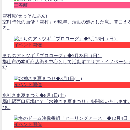
三春町
雪村庵(せっそんあん)
室町時代の画僧「雪村」が晩年、活動の処とした庵。聞こえ
る...
イベント開催
まちのアトツギ「プロローグ」◆5月28日（日）
郡山市の本町商店街を中心として活動すエリア・イノベーシ
写...
イベント開催
水神さま夏まつり◆8月1日(土)
郡山駅西口広場にて「水神さま夏まつり」を開催いたします
び...
イベント開催