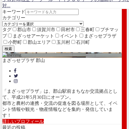
対...
キーワード
カテゴリー
タグ
郡山市
須賀川市
田村市
三春町
プチマッ
プ
まざっせアーケット
イベント
まざっせプラザ
小野町
郡山エリア
玉川村
石川町
検索
まざっせプラザ 郡山
「まざっせプラザ」は、郡山駅前まちなか交流拠点とし
て、平成21年5月30日にオープン。
都市と農村の連携・交流の促進を図る場所として、イベ
ント情報や観光・物産情報などを集約・発信していま
す！
詳しいプロフィール
最近の投稿