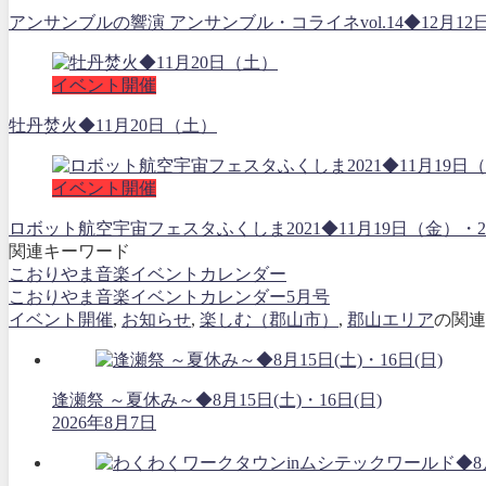
アンサンブルの響演 アンサンブル・コライネvol.14◆12月12
イベント開催
牡丹焚火◆11月20日（土）
イベント開催
ロボット航空宇宙フェスタふくしま2021◆11月19日（金
関連キーワード
こおりやま音楽イベントカレンダー
こおりやま音楽イベントカレンダー5月号
イベント開催
,
お知らせ
,
楽しむ（郡山市）
,
郡山エリア
の関連
逢瀬祭 ～夏休み～◆8月15日(土)・16日(日)
2026年8月7日