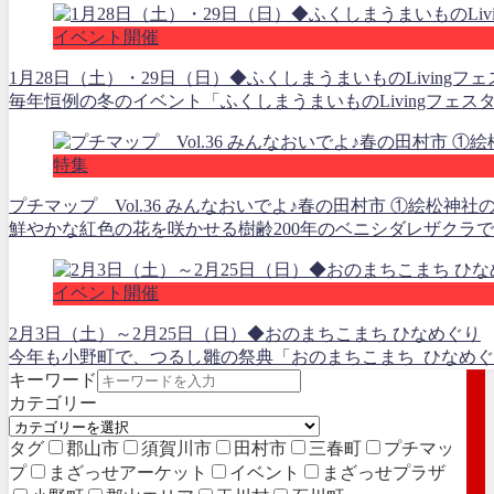
イベント開催
1月28日（土）・29日（日）◆ふくしまうまいものLivingフェス
毎年恒例の冬のイベント「ふくしまうまいものLivingフェスタ
特集
プチマップ Vol.36 みんなおいでよ♪春の田村市 ①絵松神社
鮮やかな紅色の花を咲かせる樹齢200年のベニシダレザクラで
イベント開催
2月3日（土）～2月25日（日）◆おのまちこまち ひなめぐり
今年も小野町で、つるし雛の祭典「おのまちこまち ひなめぐり
キーワード
カテゴリー
タグ
郡山市
須賀川市
田村市
三春町
プチマッ
プ
まざっせアーケット
イベント
まざっせプラザ