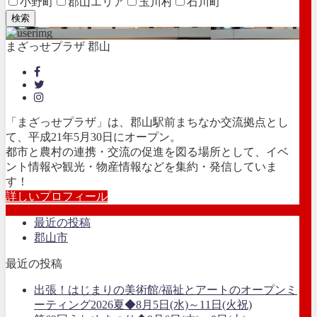
小野町
郡山エリア
玉川村
石川町
検索
まざっせプラザ 郡山
「まざっせプラザ」は、郡山駅前まちなか交流拠点とし
て、平成21年5月30日にオープン。
都市と農村の連携・交流の促進を図る場所として、イベ
ント情報や観光・物産情報などを集約・発信していま
す！
詳しいプロフィール
最近の投稿
郡山市
最近の投稿
出張！はじまりの美術館/福祉とアートのオープンミ
ーティング2026夏◆8月5日(水)～11日(火祝)