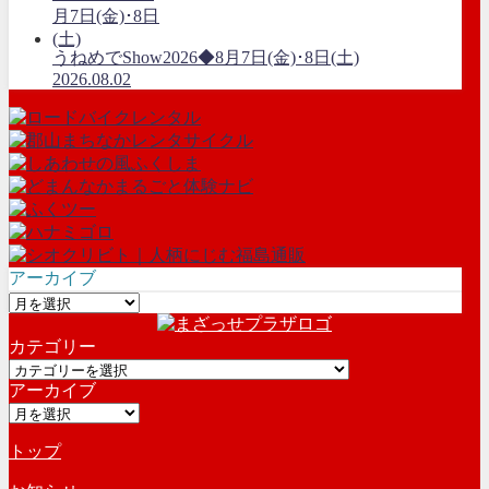
うねめでShow2026◆8月7日(金)･8日(土)
2026.08.02
アーカイブ
ア
ー
カテゴリー
カ
カ
イ
アーカイブ
テ
ブ
ア
ゴ
ー
リ
トップ
カ
ー
イ