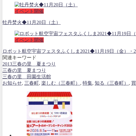
イベント開催
牡丹焚火◆11月20日（土）
イベント開催
ロボット航空宇宙フェスタふくしま2021◆11月19日（金
関連キーワード
2013三春の里 夏まつり
三春の里 夏まつり
三春の里 田園生活館
お知らせ
,
三春町
,
楽しむ（三春町）
,
特集
,
知る（三春町）
,
買