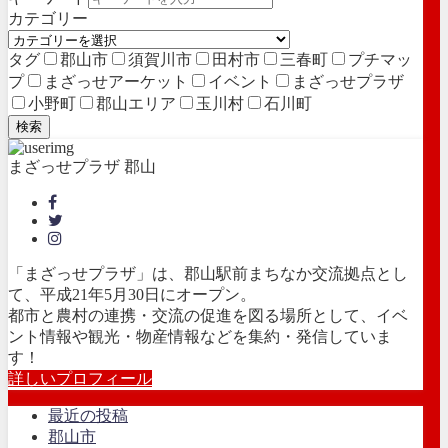
カテゴリー
タグ
郡山市
須賀川市
田村市
三春町
プチマッ
プ
まざっせアーケット
イベント
まざっせプラザ
小野町
郡山エリア
玉川村
石川町
検索
まざっせプラザ 郡山
「まざっせプラザ」は、郡山駅前まちなか交流拠点とし
て、平成21年5月30日にオープン。
都市と農村の連携・交流の促進を図る場所として、イベ
ント情報や観光・物産情報などを集約・発信していま
す！
詳しいプロフィール
最近の投稿
郡山市