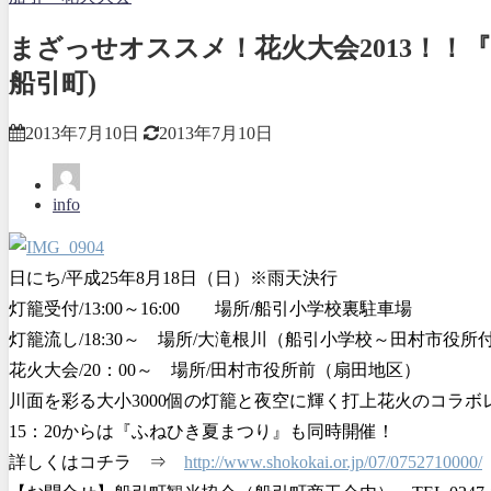
まざっせオススメ！花火大会2013！！『
船引町)
2013年7月10日
2013年7月10日
info
日にち/平成25年8月18日（日）※雨天決行
灯籠受付/13:00～16:00 場所/船引小学校裏駐車場
灯籠流し/18:30～ 場所/大滝根川（船引小学校～田村市役所
花火大会/20：00～ 場所/田村市役所前（扇田地区）
川面を彩る大小3000個の灯籠と夜空に輝く打上花火のコラ
15：20からは『ふねひき夏まつり』も同時開催！
詳しくはコチラ ⇒
http://www.shokokai.or.jp/07/0752710000/