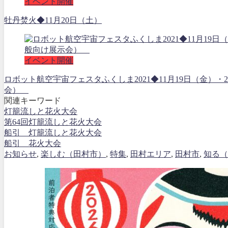
イベント開催
牡丹焚火◆11月20日（土）
イベント開催
ロボット航空宇宙フェスタふくしま2021◆11月19日（金）
会）
関連キーワード
灯籠流しと花火大会
第64回灯籠流しと花火大会
船引 灯籠流しと花火大会
船引 花火大会
お知らせ
,
楽しむ（田村市）
,
特集
,
田村エリア
,
田村市
,
知る（