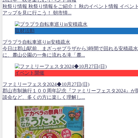
秋祭り情報 秋祭り情報をご紹介！ 秋のイベント情報 イベン
アップを見に行こう！ 朝市情...
取材活動
プラプラ自転車巡りin安積疏水
今日は郡山駅前、まざっせプラザから3時間で回れる安積疏水
に、麓山公園の一角に流れる滝「麓...
イベント開催
ファミリーフェスタ2024◆10月27日(日)
郡山市制施行１００周年記念『ファミリーフェスタ2024』
談会など、多くの方に楽しく理解し...