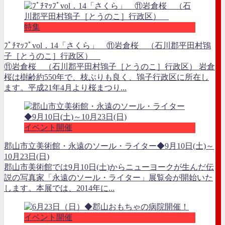
特集
ﾌﾟﾁﾏｯﾌﾟvol．14「さくら」 ⑪岩倉桜 （石川郡平田村鴇
子［とうのこ］行政区）
⑪岩倉桜 （石川郡平田村鴇子［とうのこ］行政区） 岩倉
桜は樹齢約550年で、枝ぶりも良く、鴇子行政区に所在し
ます。平成21年4月より桜まつり...
イベント開催
郡山市立美術館・永遠のソール・ライター◆9月10日(土)～
10月23日(日)
郡山市美術館では9月10日(土)からニューヨークが生んだ伝
説の写真家「永遠のソール・ライター」展覧会が開始いた
します。本展では、2014年に...
イベント開催