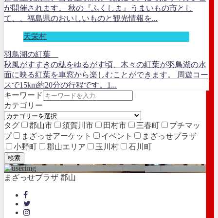
が開催されます。 秋の『ふくしま』うまいもの市とし
て、、福島県のおいしいものと観光情報を...
天栄村
羽鳥湖の紅葉
秋風がすすきの穂をゆるがす頃、木々の紅葉が羽鳥湖の水
面に映る紅葉を車窓から楽しむことができます。 周遊コー
スで15km約20分の行程です。1...
キーワード
カテゴリー
タグ
郡山市
須賀川市
田村市
三春町
プチマッ
プ
まざっせアーケット
イベント
まざっせプラザ
小野町
郡山エリア
玉川村
石川町
検索
まざっせプラザ 郡山