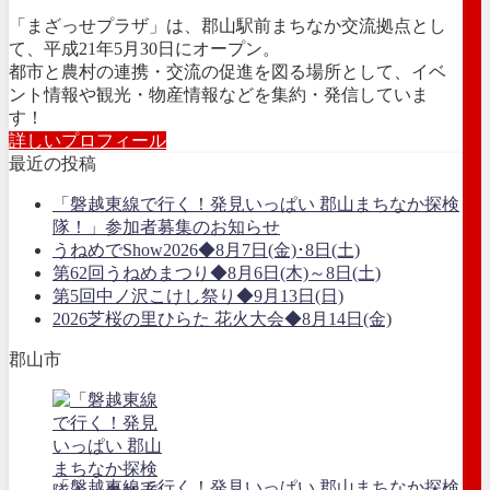
「まざっせプラザ」は、郡山駅前まちなか交流拠点とし
て、平成21年5月30日にオープン。
都市と農村の連携・交流の促進を図る場所として、イベ
ント情報や観光・物産情報などを集約・発信していま
す！
詳しいプロフィール
最近の投稿
「磐越東線で行く！発見いっぱい 郡山まちなか探検
隊！」参加者募集のお知らせ
うねめでShow2026◆8月7日(金)･8日(土)
第62回うねめまつり◆8月6日(木)～8日(土)
第5回中ノ沢こけし祭り◆9月13日(日)
2026芝桜の里ひらた 花火大会◆8月14日(金)
郡山市
「磐越東線で行く！発見いっぱい 郡山まちなか探検