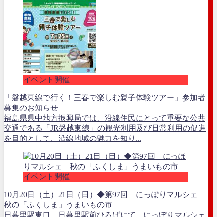
イベント開催
「磐越東線で行く！三春で楽しむ親子体験ツアー」参加者
募集のお知らせ
福島県県中地方振興局では、沿線住民にとって重要な公共
交通である「JR磐越東線」の観光利用及び日常利用の促進
を目的として、沿線地域の魅力を知り...
イベント開催
10月20日（土）21日（日）◆第97回 にっぽりマルシェ
秋の「ふくしま」うまいもの市
日暮里駅東口、日暮里駅前ひろばにて、にっぽりマルシェ