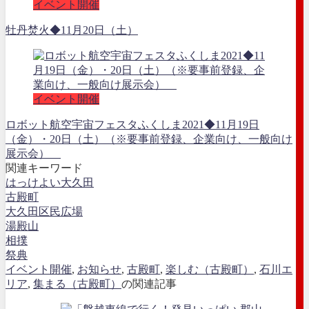
イベント開催
牡丹焚火◆11月20日（土）
イベント開催
ロボット航空宇宙フェスタふくしま2021◆11月19日
（金）・20日（土）（※要事前登録、企業向け、一般向け
展示会）
関連キーワード
はっけよい大久田
古殿町
大久田区民広場
湯殿山
相撲
祭典
イベント開催
,
お知らせ
,
古殿町
,
楽しむ（古殿町）
,
石川エ
リア
,
集まる（古殿町）
の関連記事