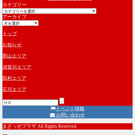
カテゴリー
カ
カ
イ
アーカイブ
テ
ブ
ア
ゴ
ー
リ
トップ
カ
ー
イ
お知らせ
ブ
郡山エリア
須賀川エリア
田村エリア
石川エリア
イベント情報
お問い合わせ
まざっせプラザ All Rights Reserved.