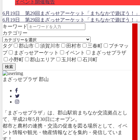
イベント開催報告
6月19日 第29回まざっせアーケット「まちなかで遊ぼう！
6月19日 第29回まざっせアーケット「まちなかで遊ぼう！」～親
キーワード
カテゴリー
タグ
郡山市
須賀川市
田村市
三春町
プチマッ
プ
まざっせアーケット
イベント
まざっせプラザ
小野町
郡山エリア
玉川村
石川町
検索
まざっせプラザ 郡山
「まざっせプラザ」は、郡山駅前まちなか交流拠点とし
て、平成21年5月30日にオープン。
都市と農村の連携・交流の促進を図る場所として、イベ
ント情報や観光・物産情報などを集約・発信していま
す！