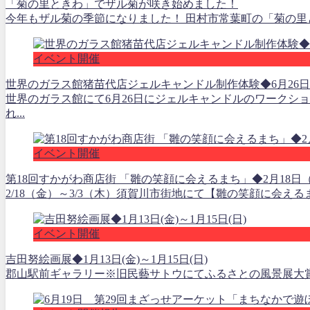
「菊の里ときわ」でザル菊が咲き始めました！
今年もザル菊の季節になりました！ 田村市常葉町の「菊の里ときわ
イベント開催
世界のガラス館猪苗代店ジェルキャンドル制作体験◆6月26日(
世界のガラス館にて6月26日にジェルキャンドルのワークシ
れ...
イベント開催
第18回すかがわ商店街 「雛の笑顔に会えるまち」◆2月18日（
2/18（金）～3/3（木）須賀川市街地にて【雛の笑顔に会え
イベント開催
吉田努絵画展◆1月13日(金)～1月15日(日)
郡山駅前ギャラリー※旧民藝サトウにてふるさとの風景展大賞受