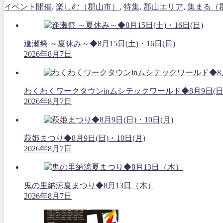
イベント開催
,
楽しむ（郡山市）
,
特集
,
郡山エリア
,
集まる（
逢瀬祭 ～夏休み～◆8月15日(土)・16日(日)
2026年8月7日
わくわくワークタウンinムシテックワールド◆8月9日(日
2026年8月7日
萩姫まつり◆8月9日(日)・10日(月)
2026年8月7日
鬼の里納涼夏まつり◆8月13日（木）
2026年8月7日