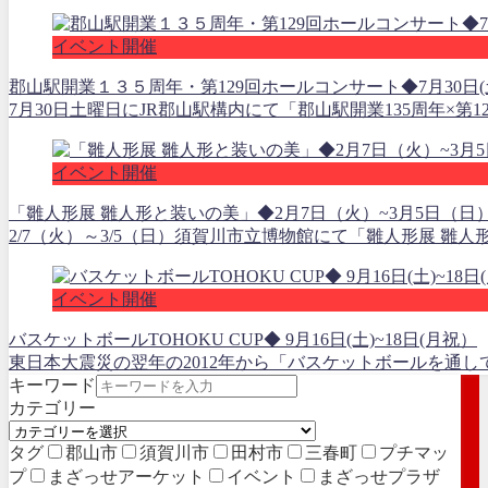
イベント開催
郡山駅開業１３５周年・第129回ホールコンサート◆7月30日(
7月30日土曜日にJR郡山駅構内にて「郡山駅開業135周年×
イベント開催
「雛人形展 雛人形と装いの美」◆2月7日（火）~3月5日（日
2/7（火）～3/5（日）須賀川市立博物館にて「雛人形展 雛
イベント開催
バスケットボールTOHOKU CUP◆ 9月16日(土)~18日(月祝）
東日本大震災の翌年の2012年から「バスケットボールを通し
キーワード
カテゴリー
タグ
郡山市
須賀川市
田村市
三春町
プチマッ
プ
まざっせアーケット
イベント
まざっせプラザ