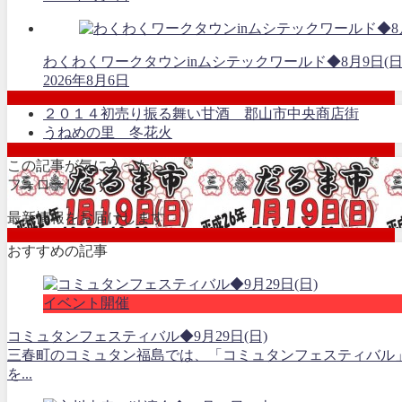
わくわくワークタウンinムシテックワールド◆8月9日(日
2026年8月6日
２０１４初売り振る舞い甘酒 郡山市中央商店街
うねめの里 冬花火
この記事が気に入ったら
フォローしよう
最新情報をお届けします
おすすめの記事
イベント開催
コミュタンフェスティバル◆9月29日(日)
三春町のコミュタン福島では、「コミュタンフェスティバル
を...