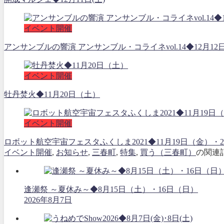
イベント開催
アンサンブルの響演 アンサンブル・コライネvol.14◆12月12
イベント開催
牡丹焚火◆11月20日（土）
イベント開催
ロボット航空宇宙フェスタふくしま2021◆11月19日（金
イベント開催
,
お知らせ
,
三春町
,
特集
,
買う（三春町）
の関連
逢瀬祭 ～夏休み～◆8月15日（土）・16日（日）
2026年8月7日