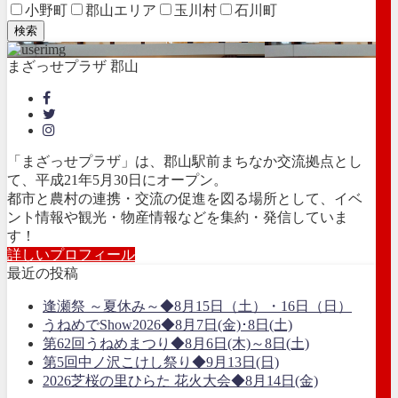
小野町
郡山エリア
玉川村
石川町
検索
まざっせプラザ 郡山
「まざっせプラザ」は、郡山駅前まちなか交流拠点とし
て、平成21年5月30日にオープン。
都市と農村の連携・交流の促進を図る場所として、イベ
ント情報や観光・物産情報などを集約・発信していま
す！
詳しいプロフィール
最近の投稿
逢瀬祭 ～夏休み～◆8月15日（土）・16日（日）
うねめでShow2026◆8月7日(金)･8日(土)
第62回うねめまつり◆8月6日(木)～8日(土)
第5回中ノ沢こけし祭り◆9月13日(日)
2026芝桜の里ひらた 花火大会◆8月14日(金)