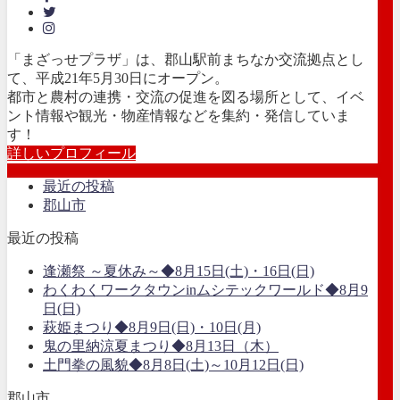
「まざっせプラザ」は、郡山駅前まちなか交流拠点とし
て、平成21年5月30日にオープン。
都市と農村の連携・交流の促進を図る場所として、イベ
ント情報や観光・物産情報などを集約・発信していま
す！
詳しいプロフィール
最近の投稿
郡山市
最近の投稿
逢瀬祭 ～夏休み～◆8月15日(土)・16日(日)
わくわくワークタウンinムシテックワールド◆8月9
日(日)
萩姫まつり◆8月9日(日)・10日(月)
鬼の里納涼夏まつり◆8月13日（木）
土門拳の風貌◆8月8日(土)～10月12日(日)
郡山市