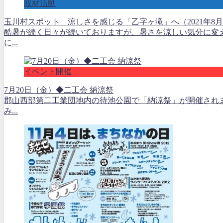
取材活動
玉川村スポット 涼しさを感じる「乙字ヶ滝」へ（2021年8月
酷暑が続く日々が続いておりますが、暑さを涼しい気分に変え
に...
イベント開催
7月20日（金）◆二工会 納涼祭
郡山西部第二工業団地内の待池公園で「納涼祭」が開催され
み...