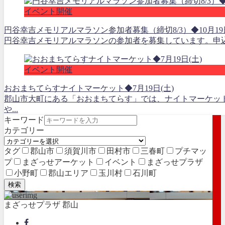
イベント開催
円谷幸吉メモリアルマラソン参加者募集（締切8/3）◆10月19日
円谷幸吉メモリアルマラソンの参加者を募集しています。申込期間
イベント開催
おおまちてらすナイトマーケット◆7月19日(土)
郡山市大町にある「おおまちてらす」では、ナイトマーケッ
や...
キーワード
カテゴリー
タグ
郡山市
須賀川市
田村市
三春町
プチマッ
プ
まざっせアーケット
イベント
まざっせプラザ
小野町
郡山エリア
玉川村
石川町
検索
まざっせプラザ 郡山