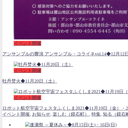
イベント開催
アンサンブルの響演 アンサンブル・コライネvol.14◆12月12
イベント開催
牡丹焚火◆11月20日（土）
イベント開催
ロボット航空宇宙フェスタふくしま2021◆11月19日（金
イベント開催
,
お知らせ
,
楽しむ（鏡石町）
,
特集
,
知る（鏡石