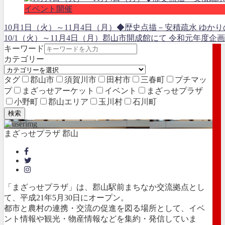
イベント開催
10月1日（火）～11月4日（月）◆歴史点描－安積疏水 ゆか
10/1（火）～11月4日（月）郡山市開成館にて 令和元年度企画
キーワード
カテゴリー
タグ
郡山市
須賀川市
田村市
三春町
プチマッ
プ
まざっせアーケット
イベント
まざっせプラザ
小野町
郡山エリア
玉川村
石川町
検索
まざっせプラザ 郡山
「まざっせプラザ」は、郡山駅前まちなか交流拠点とし
て、平成21年5月30日にオープン。
都市と農村の連携・交流の促進を図る場所として、イベ
ント情報や観光・物産情報などを集約・発信していま