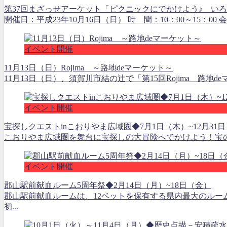
第37回まざっせアーケット「ピクニックにでかけよう♪ い
開催日：平成23年10月16日（日） 時 間：10：00～15：0
イベント開催
11月13日（日）Rojima ～路地deマーケット～
11月13日（日）、須賀川市結の辻で「第15回Rojima 路地d
イベント開催
宝探しクエストinこおりやま広域圏◆7月1日（木）~12月31
こおりやま広域圏を舞台に宝探しの大冒険へでかけよう！宝の地
イベント開催
郡山駅前献血ルーム5周年祭◆2月14日（月）~18日（金）
郡山駅前献血ルームは、12ベットを保有する県内最大のル
初...