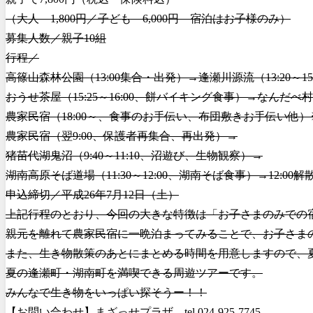
（大人 1,800円／子ども 6,000円 宿泊はお子様のみ）
募集人数／親子10組
行程／
高篠山森林公園（13:00集合・出発）→逢瀬川源流（13:20～
おうせ茶屋（15:25～16:00、餅バイキング食事）→なんだべ村
農家民宿（18:00～、食事のお手伝い、布団敷きお手伝い他
農家民宿（翌9:00、保護者再集合、再出発）→
猪苗代湖鬼沼（9:40～11:10、沼遊び、生物観察）→
湖南高原そば道場（11:30～12:00、湖南そば食事）→12:00解
申込締切／平成26年7月12日（土）
上記行程のとおり、今回の大きな特徴は「お子さまのみでの
親元を離れて農家民宿に一晩泊まってみることで、お子さま
また、生き物散策のあとにまとめる時間を用意しますので、
夏の逢瀬町・湖南町を満喫できる周遊ツアーです。
みんなで生き物をいっぱい探そうー！！
【お問い合わせ】まざっせプラザ tel.024-925-7745