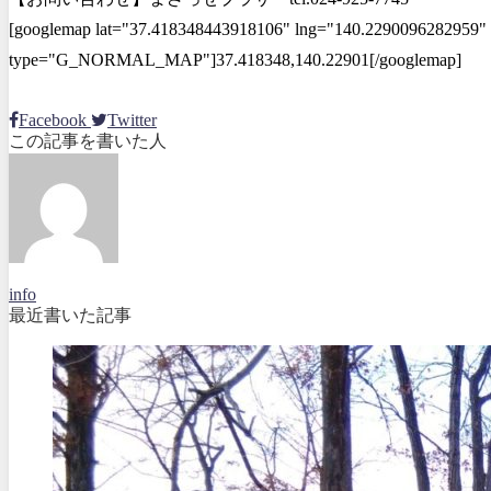
[googlemap lat="37.418348443918106" lng="140.2290096282959" 
type="G_NORMAL_MAP"]37.418348,140.22901[/googlemap]
Facebook
Twitter
この記事を書いた人
info
最近書いた記事