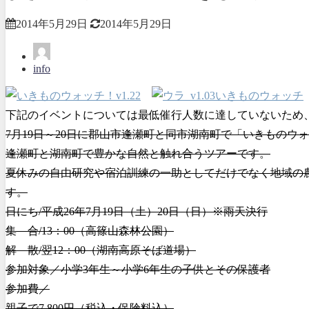
2014年5月29日
2014年5月29日
info
下記のイベントについては最低催行人数に達していないため
7月19日～20日に郡山市逢瀬町と同市湖南町で「いきもの
逢瀬町と湖南町で豊かな自然と触れ合うツアーです。
夏休みの自由研究や宿泊訓練の一助としてだけでなく地域の
す。
日にち/平成26年7月19日（土）20日（日）※雨天決行
集 合/13：00（高篠山森林公園）
解 散/翌12：00（湖南高原そば道場）
参加対象／小学3年生～小学6年生の子供とその保護者
参加費／
親子で7,800円（税込・保険料込）