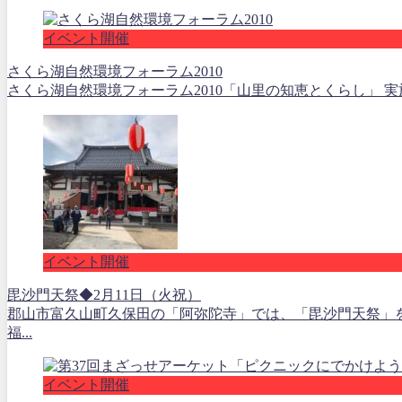
イベント開催
さくら湖自然環境フォーラム2010
さくら湖自然環境フォーラム2010「山里の知恵とくらし」 実施日
イベント開催
毘沙門天祭◆2月11日（火祝）
郡山市富久山町久保田の「阿弥陀寺」では、「毘沙門天祭」
福...
イベント開催