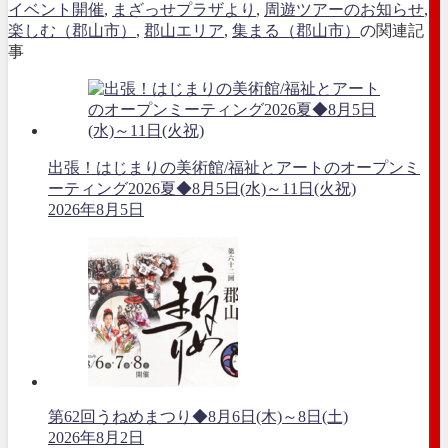
イベント開催
,
まざっせプラザより
,
周遊ツアーのお知らせ
,
楽しむ（郡山市）
,
郡山エリア
,
集まる（郡山市）
の関連記
事
出張！はじまりの美術館/福祉とアートのオープンミ
ーティング2026夏◆8月5日(水)～11日(火祝)
2026年8月5日
第62回うねめまつり◆8月6日(木)～8日(土)
2026年8月2日