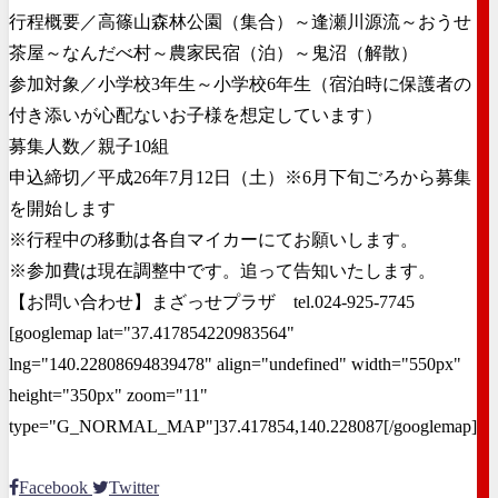
行程概要／高篠山森林公園（集合）～逢瀬川源流～おうせ
茶屋～なんだべ村～農家民宿（泊）～鬼沼（解散）
参加対象／小学校3年生～小学校6年生（宿泊時に保護者の
付き添いが心配ないお子様を想定しています）
募集人数／親子10組
申込締切／平成26年7月12日（土）※6月下旬ごろから募集
を開始します
※行程中の移動は各自マイカーにてお願いします。
※参加費は現在調整中です。追って告知いたします。
【お問い合わせ】まざっせプラザ tel.024-925-7745
[googlemap lat="37.417854220983564"
lng="140.22808694839478" align="undefined" width="550px"
height="350px" zoom="11"
type="G_NORMAL_MAP"]37.417854,140.228087[/googlemap]
Facebook
Twitter