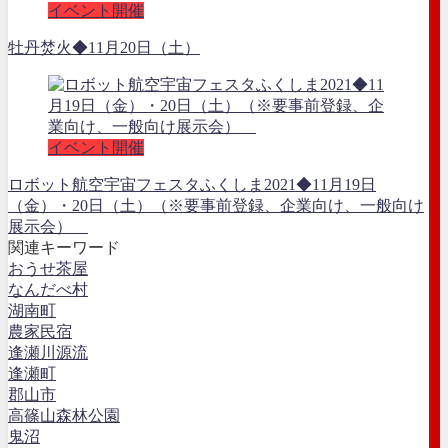
イベント開催
牡丹焚火◆11月20日（土）
イベント開催
ロボット航空宇宙フェスタふくしま2021◆11月19日
（金）・20日（土）（※要事前登録、企業向け、一般向け
展示会）
関連キーワード
おうせ茶屋
なんだべ村
湖南町
農家民宿
逢瀬川源流
逢瀬町
郡山市
高篠山森林公園
鬼沼