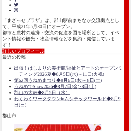
「まざっせプラザ」は、郡山駅前まちなか交流拠点とし
て、平成21年5月30日にオープン。
都市と農村の連携・交流の促進を図る場所として、イベ
ント情報や観光・物産情報などを集約・発信していま
す！
詳しいプロフィール
最近の投稿
出張！はじまりの美術館/福祉とアートのオープンミ
ーティング2026夏◆8月5日(水)～11日(火祝)
第62回うねめまつり◆8月6日(木)～8日(土)
うねめでShow2026◆8月7日(金)･8日(土)
郡山の太鼓◆8月5日（水）
わくわくワークタウンinムシテックワールド◆8月9
日(日)
郡山市