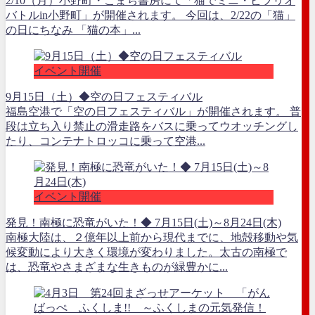
2/10（月）小野町・こまち書房にて「猫でミニ・ビブリオ
バトルin小野町」が開催されます。 今回は、2/22の「猫」
の日にちなみ 「猫の本」...
イベント開催
9月15日（土）◆空の日フェスティバル
福島空港で「空の日フェスティバル」が開催されます。 普
段は立ち入り禁止の滑走路をバスに乗ってウオッチングし
たり、コンテナトロッコに乗って空港...
イベント開催
発見！南極に恐竜がいた！◆ 7月15日(土)～8月24日(木)
南極大陸は、２億年以上前から現代までに、地殻移動や気
候変動により大きく環境が変わりました。太古の南極で
は、恐竜やさまざまな生きものが緑豊かに...