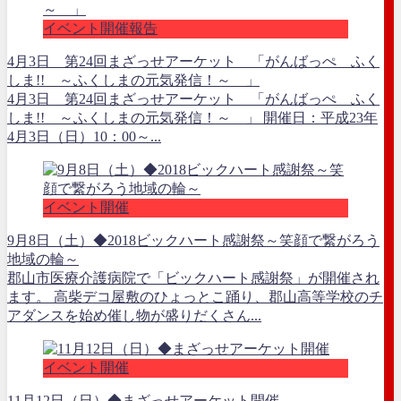
イベント開催報告
4月3日 第24回まざっせアーケット 「がんばっぺ ふく
しま!! ～ふくしまの元気発信！～ 」
4月3日 第24回まざっせアーケット 「がんばっぺ ふく
しま!! ～ふくしまの元気発信！～ 」 開催日：平成23年
4月3日（日）10：00～...
イベント開催
9月8日（土）◆2018ビックハート感謝祭～笑顔で繋がろう
地域の輪～
郡山市医療介護病院で「ビックハート感謝祭」が開催され
ます。 高柴デコ屋敷のひょっとこ踊り、郡山高等学校のチ
アダンスを始め催し物が盛りだくさん...
イベント開催
11月12日（日）◆まざっせアーケット開催