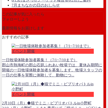
6/15のまざっせアーケット報告＆6/21のご案内
7月まちなかの日のおしらせ
この記事が気に入ったら
フォローしよう
最新情報をお届けします
おすすめの記事
イベント開催
一日牧場体験参加者募集！（7/1~7/10まで）
郡山市熱海町の郡山石筵ふれあい牧場では、夏休み期間に
開催の一日牧場体験参加者を募集します。牧場スタッフの
一日の仕事を実際に体験して、動物につ...
イベント開催
2月10日（月）◆猫でミニ・ビブリオバトルin小野町