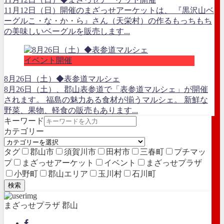
11月12日（日）開催のまざっせアーケットは、 『黒沢山ベ
ーグルこ・な・か・ら』さん（天栄村）の作るもっちもち
の美味しいベーグルを販売します...
イベント開催
8月26日（土）◆表参道マルシェ
8月26日（土）、郡山表参道で「表参道マルシェ」が開催
されます。 福島の魅力ある食材が揃うマルシェ。 新鮮な
野菜、果物、軽食の販売もあります...
キーワード
カテゴリー
タグ
郡山市
須賀川市
田村市
三春町
プチマッ
プ
まざっせアーケット
イベント
まざっせプラザ
小野町
郡山エリア
玉川村
石川町
検索
まざっせプラザ 郡山