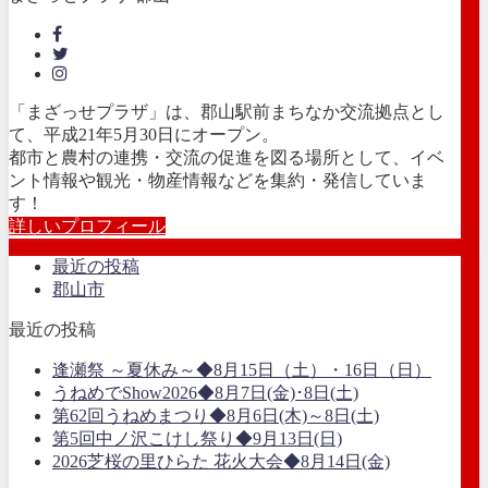
「まざっせプラザ」は、郡山駅前まちなか交流拠点とし
て、平成21年5月30日にオープン。
都市と農村の連携・交流の促進を図る場所として、イベ
ント情報や観光・物産情報などを集約・発信していま
す！
詳しいプロフィール
最近の投稿
郡山市
最近の投稿
逢瀬祭 ～夏休み～◆8月15日（土）・16日（日）
うねめでShow2026◆8月7日(金)･8日(土)
第62回うねめまつり◆8月6日(木)～8日(土)
第5回中ノ沢こけし祭り◆9月13日(日)
2026芝桜の里ひらた 花火大会◆8月14日(金)