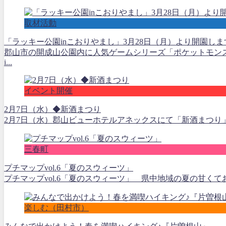
取材活動
「ラッキー公園inこおりやまし」3月28日（月）より開園しま
郡山市の開成山公園内に人気ゲームシリーズ「ポケットモン
i...
イベント開催
2月7日（水）◆新酒まつり
2月7日（水）郡山ビューホテルアネックスにて「新酒まつり」
三春町
プチマップvol.6「夏のスウィーツ」
プチマップvol.6「夏のスウィーツ」 県中地域の夏の甘くて
楽しむ（田村市）