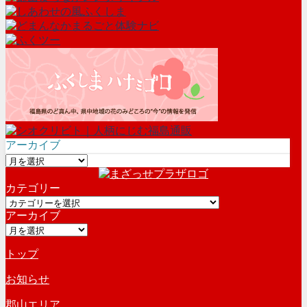
アーカイブ
ア
ー
カテゴリー
カ
カ
イ
アーカイブ
テ
ブ
ア
ゴ
ー
リ
トップ
カ
ー
イ
お知らせ
ブ
郡山エリア