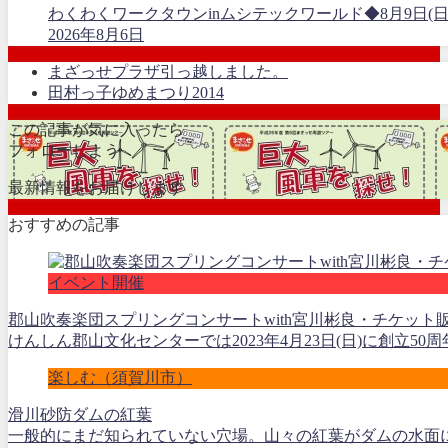
わくわくワークタウンinムシテックワールド◆8月9日(日
2026年8月6日
まざっせプラザ引っ越しました。
田村っ子ゆめまつり2014
この記事が気に入ったら
フォローしよう
最新情報をお届けします
おすすめの記事
イベント開催
郡山吹奏楽団スプリングコンサートwith宮川彬良・チケット販売
けんしん郡山文化センターでは2023年4月23日(日)に創立50
楽しむ（須賀川市）
滑川砂防ダムの紅葉
一般的にまだ知られていない穴場。山々の紅葉がダムの水面に写