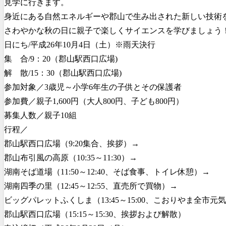
見学に行きます。
身近にある自然エネルギーや郡山で生み出された新しい技術
さわやかな秋の日に親子で楽しくサイエンスを学びましょう
日にち/平成26年10月4日（土）※雨天決行
集 合/9：20（郡山駅西口広場)
解 散/15：30（郡山駅西口広場)
参加対象／3歳児～小学6年生の子供とその保護者
参加費／親子1,600円（大人800円、子ども800円）
募集人数／親子10組
行程／
郡山駅西口広場（9:20集合、挨拶）→
郡山布引風の高原（10:35～11:30）→
湖南そば道場（11:50～12:40、そば食事、トイレ休憩）→
湖南四季の里（12:45～12:55、直売所で買物）→
ビッグパレットふくしま（13:45～15:00、こおりやま全
郡山駅西口広場（15:15～15:30、挨拶および解散）