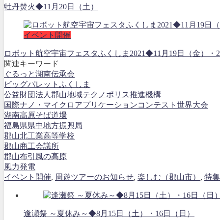
牡丹焚火◆11月20日（土）
イベント開催
ロボット航空宇宙フェスタふくしま2021◆11月19日（金
関連キーワード
ぐるっと湖南伝承会
ビッグパレットふくしま
公益財団法人郡山地域テクノポリス推進機構
国際ナノ・マイクロアプリケーションコンテスト世界大会
湖南高原そば道場
福島県県中地方振興局
郡山北工業高等学校
郡山商工会議所
郡山布引風の高原
風力発電
イベント開催
,
周遊ツアーのお知らせ
,
楽しむ（郡山市）
,
特集
逢瀬祭 ～夏休み～◆8月15日（土）・16日（日）