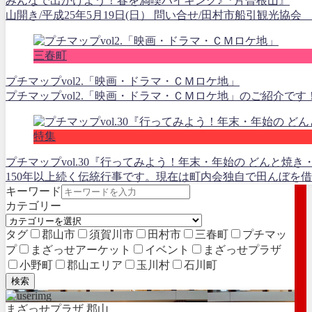
みんなで出かけよう！春を満喫ハイキング♪『片曽根山』
山開き/平成25年5月19日(日） 問い合せ/田村市船引観光協会 0247-
三春町
プチマップvol2.「映画・ドラマ・ＣＭロケ地」
プチマップvol2.「映画・ドラマ・ＣＭロケ地」のご紹介です
特集
プチマップvol.30『行ってみよう！年末・年始の どんと
150年以上続く伝統行事です。現在は町内会独自で田んぼを借りて
キーワード
カテゴリー
タグ
郡山市
須賀川市
田村市
三春町
プチマッ
プ
まざっせアーケット
イベント
まざっせプラザ
小野町
郡山エリア
玉川村
石川町
検索
まざっせプラザ 郡山